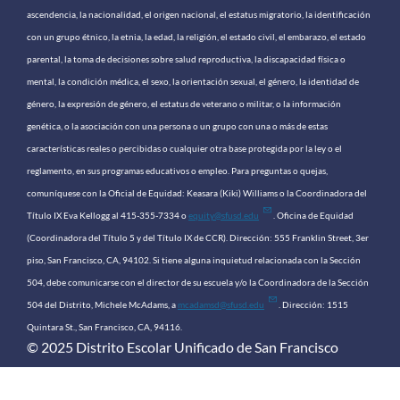
ascendencia, la nacionalidad, el origen nacional, el estatus migratorio, la identificación
con un grupo étnico, la etnia, la edad, la religión, el estado civil, el embarazo, el estado
parental, la toma de decisiones sobre salud reproductiva, la discapacidad física o
mental, la condición médica, el sexo, la orientación sexual, el género, la identidad de
género, la expresión de género, el estatus de veterano o militar, o la información
genética, o la asociación con una persona o un grupo con una o más de estas
características reales o percibidas o cualquier otra base protegida por la ley o el
reglamento, en sus programas educativos o empleo. Para preguntas o quejas,
comuníquese con la Oficial de Equidad: Keasara (Kiki) Williams o la Coordinadora del
Título IX Eva Kellogg al 415-355-7334 o
equity@sfusd.edu
. Oficina de Equidad
(Coordinadora del Título 5 y del Título IX de CCR). Dirección: 555 Franklin Street, 3er
piso, San Francisco, CA, 94102. Si tiene alguna inquietud relacionada con la Sección
504, debe comunicarse con el director de su escuela y/o la Coordinadora de la Sección
504 del Distrito, Michele McAdams, a
mcadamsd@sfusd.edu
. Dirección: 1515
Quintara St., San Francisco, CA, 94116.
© 2025 Distrito Escolar Unificado de San Francisco