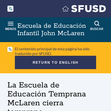
Saltar
al
contenido
principal
Escuela de Educación
MENÚS
BUSCAR
Infantil John McLaren
El contenido principal de esta página ha sido
traducido por SFUSD.
RETURN TO ENGLISH
Migaja
La Escuela de
de
pan
Educación Temprana
McLaren cierra