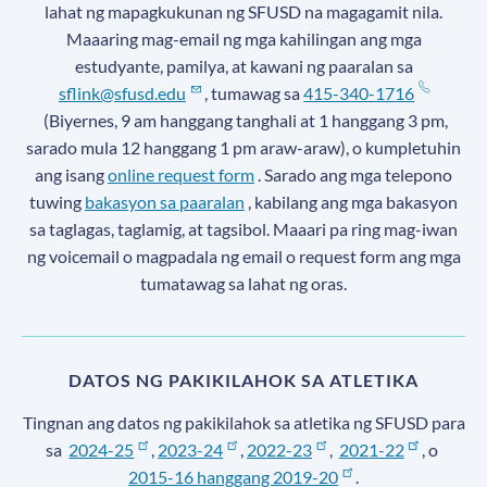
lahat ng mapagkukunan ng SFUSD na magagamit nila.
Maaaring mag-email ng mga kahilingan ang mga
estudyante, pamilya, at kawani ng paaralan sa
sflink@sfusd.edu
, tumawag sa
415-340-1716
(Biyernes, 9 am hanggang tanghali at 1 hanggang 3 pm,
sarado mula 12 hanggang 1 pm araw-araw), o kumpletuhin
ang isang
online request form
. Sarado ang mga telepono
tuwing
bakasyon sa paaralan
, kabilang ang mga bakasyon
sa taglagas, taglamig, at tagsibol. Maaari pa ring mag-iwan
ng voicemail o magpadala ng email o request form ang mga
tumatawag sa lahat ng oras.
DATOS NG PAKIKILAHOK SA ATLETIKA
Tingnan ang datos ng pakikilahok sa atletika ng SFUSD para
sa
2024-25
,
2023-24
,
2022-23
,
2021-22
, o
2015-16 hanggang 2019-20
.