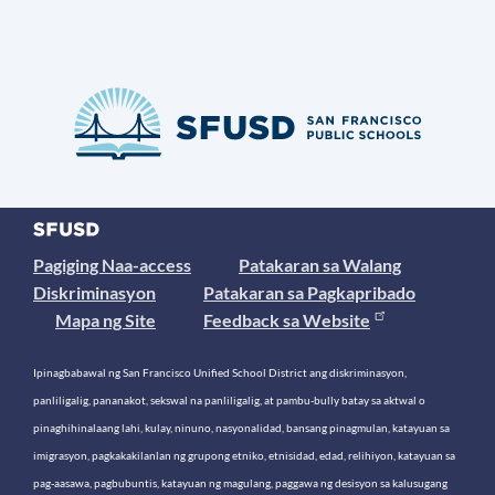
Pagiging Naa-access
Patakaran sa Walang
Diskriminasyon
Patakaran sa Pagkapribado
Mapa ng Site
Feedback sa Website
Ipinagbabawal ng San Francisco Unified School District ang diskriminasyon,
panliligalig, pananakot, sekswal na panliligalig, at pambu-bully batay sa aktwal o
pinaghihinalaang lahi, kulay, ninuno, nasyonalidad, bansang pinagmulan, katayuan sa
imigrasyon, pagkakakilanlan ng grupong etniko, etnisidad, edad, relihiyon, katayuan sa
pag-aasawa, pagbubuntis, katayuan ng magulang, paggawa ng desisyon sa kalusugang