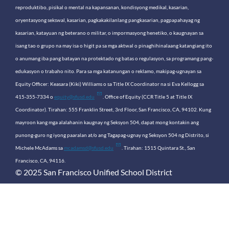
reproduktibo, pisikal o mental na kapansanan, kondisyong medikal, kasarian,
oryentasyong sekswal, kasarian, pagkakakilanlang pangkasarian, pagpapahayag ng
kasarian, katayuan ng beterano o militar, o impormasyong henetiko, o kaugnayan sa
isang tao o grupo na may isa o higit pa sa mga aktwal o pinaghihinalaang katangiang ito
o anumang iba pang batayan na protektado ng batas o regulasyon, sa programang pang-
edukasyon o trabaho nito. Para sa mga katanungan o reklamo, makipag-ugnayan sa
Equity Officer: Keasara (Kiki) Williams o sa Title IX Coordinator na si Eva Kellogg sa
415-355-7334 o
equity@sfusd.edu
. Office of Equity (CCR Title 5 at Title IX
Coordinator). Tirahan: 555 Franklin Street, 3rd Floor, San Francisco, CA, 94102. Kung
mayroon kang mga alalahanin kaugnay ng Seksyon 504, dapat mong kontakin ang
punong-guro ng iyong paaralan at/o ang Tagapag-ugnay ng Seksyon 504 ng Distrito, si
Michele McAdams sa
mcadamsd@sfusd.edu
. Tirahan: 1515 Quintara St., San
Francisco, CA, 94116.
© 2025 San Francisco Unified School District