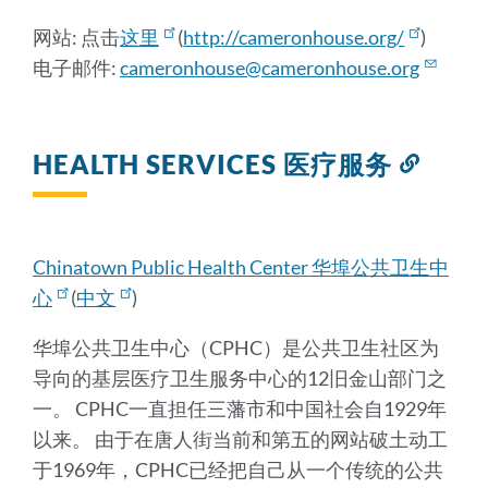
网站: 点击
这里
(
http://cameronhouse.org/
)
电子邮件:
cameronhouse@cameronhouse.org
HEALTH SERVICES 医疗服务
Link
to
this
sectio
Chinatown Public Health Center 华埠公共卫生中
心
(
中文
)
华埠公共卫生中心（CPHC）是公共卫生社区为
导向的基层医疗卫生服务中心的12旧金山部门之
一。 CPHC一直担任三藩市和中国社会自1929年
以来。 由于在唐人街当前和第五的网站破土动工
于1969年，CPHC已经把自己从一个传统的公共