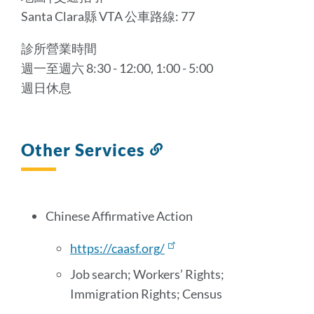
Santa Clara縣 VTA 公車路線: 77
診所營業時間
週一至週六 8:30 - 12:00, 1:00 - 5:00
週日休息
Other Services
Link
to
this
section
Chinese Affirmative Action
https://caasf.org/
Job search; Workers’ Rights;
Immigration Rights; Census