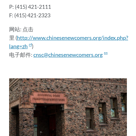
P: (415) 421-2111
F: (415) 421-2323
网站: 点击
里 (
http://www.chinesenewcomers.org/index.php?
lang=zh
)
电子邮件:
cnsc@chinesenewcomers.org