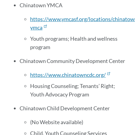
Chinatown YMCA
https://www.ymcasf.org/locations/chinatow
ymca
Youth programs; Health and wellness
program
Chinatown Community Development Center
https://www.chinatowncdc.org/
Housing Counseling; Tenants’ Right;
Youth Advocacy Program
Chinatown Child Development Center
(No Website available)
Child, Youth Counseling Services