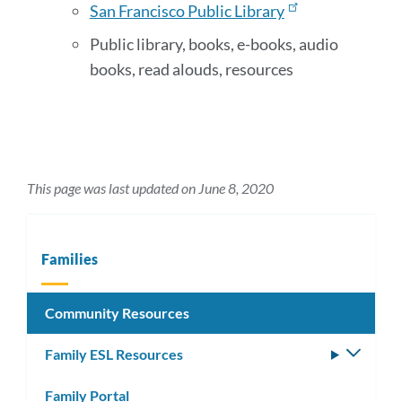
San Francisco Public Library
Public library, books, e-books, audio
books, read alouds, resources
This page was last updated on June 8, 2020
Families
Community Resources
Family ESL Resources
Toggle
subm
Family Portal