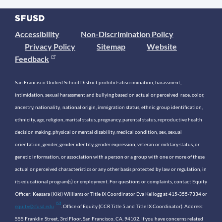
Accessibility
Non-Discrimination Policy
Privacy Policy
Sitemap
Website
Feedback
San Francisco Unified School District prohibits discrimination, harassment,
intimidation, sexual harassment and bullying based on actual or perceived race, color,
ancestry, nationality, national origin, immigration status, ethnic group identification,
ethnicity, age, religion, marital status, pregnancy, parental status, reproductive health
decision making, physical or mental disability, medical condition, sex, sexual
orientation, gender, gender identity, gender expression, veteran or military status, or
genetic information, or association with a person or a group with one or more of these
actual or perceived characteristics or any other basis protected by law or regulation, in
its educational program(s) or employment. For questions or complaints, contact Equity
Officer: Keasara (Kiki) Williams or Title IX Coordinator Eva Kellogg at 415-355-7334 or
equity@sfusd.edu
. Office of Equity (CCR Title 5 and Title IX Coordinator). Address:
555 Franklin Street, 3rd Floor, San Francisco, CA, 94102. If you have concerns related