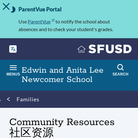
TOGGLE ALERT MESSAGE
Skip
Important
to
ParentVue Portal
Information
main
content
Use
ParentVue
to notify the school about
absences and to check your student's grades.
Edwin and Anita Lee
MENUS
SEARCH
Newcomer School
Breadcrumb
Families
Community Resources
社区资源