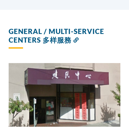
GENERAL / MULTI-SERVICE
CENTERS 多样服務
Link
to
this
section