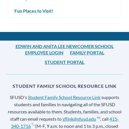
Fun Places to Visit!
EDWIN AND ANITA LEE NEWCOMER SCHOOL
EMPLOYEE LOGIN
FAMILY PORTAL
STUDENT PORTAL
STUDENT FAMILY SCHOOL RESOURCE LINK
SFUSD's
Student Family School Resource Link
supports
students and families in navigating all of the SFUSD
resources available to them. Students, families, and school
staff can email requests to
sflink@sfusd.edu
, call
415-
340-1716
(M-F, 9 a.m. to noon and 1 to 3 p.m., closed