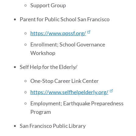
Support Group
Parent for Public School San Francisco
https://www.ppssf.org/
Enrollment; School Governance
Workshop
Self Help for the Elderly/
One-Stop Career Link Center
https://www.selfhelpelderly.org/
Employment; Earthquake Preparedness
Program
San Francisco Public Library