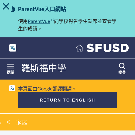
切換提示訊息
重
跳
ParentVue入口網站
至
要
內
使用
ParentVue
向學校報告學生缺席並查看學
訊
容
生的成績。
息
羅斯福中學
選單
搜尋
本頁面由Google翻譯翻譯。
RETURN TO ENGLISH
麵
家庭
包