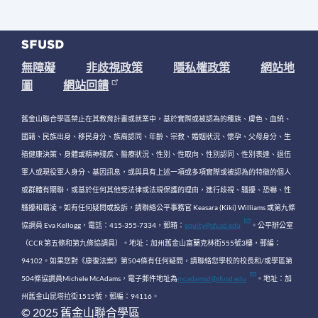
無障礙
非歧視政策
隱私權政策
網站地
圖
網站回饋
舊金山聯合學區禁止在其教育計畫或就業中，基於實際或被認為的種族、膚色、血統、
國籍、民族出身、移民身分、族裔認同、年齡、宗教、婚姻狀況、懷孕、父母身分、生
殖健康決策、身體或精神殘疾、醫療狀況、性別、性取向、性別認同、性別表達、退伍
軍人或現役軍人身分、基因訊息，或與具有上述一項或多項實際或被認為的特徵的個人
或群體有關聯，或基於任何其他受法律或法規保護的理由，進行歧視、騷擾、恐嚇、性
騷擾和霸凌。如有任何疑問或投訴，請聯絡公平事務官 Keasara (Kiki) Williams 或第九條
協調員 Eva Kellogg，電話：415-355-7334，郵箱：
equity@sfusd.edu
。公平辦公室
（CCR 第五條和第九條協調員）。地址：加州舊金山富蘭克林街555號3樓，郵編：
94102。如果您對《康復法案》第504條有任何疑問，請聯絡您學校的校長和/或學區第
504條協調員Michele McAdams，電子郵件地址為
mcadamsd@sfusd.edu
。地址：加
州舊金山昆塔拉街1515號，郵編：94116。
© 2025 舊金山聯合學區