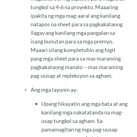
tungkol sa 4-6 na proyekto. Maaaring
ipakita ng mga mag-aaral ang kanilang
natapos na sheet para sa pagkakataong
ilagay ang kanilang mga pangalan sa
isang bunutan para sa mga premyo.
Maaari silang kumpletuhin ang higit
pang mga sheet para sa mas maraming
pagkakataong manalo -- mas maraming
pag-uusap at repleksyon sa agham.
Ang mga layunin ay:
Upang hikayatin ang mga bata at ang
kanilang mga nakatatanda na mag-
usap tungkol sa agham. Sa
pamamagitan ng mga pag-uusap