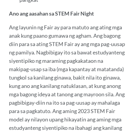
Ano ang aasahan sa STEM Fair Night
Ang layunin ng Fair ay para matuto ang ating mga
anak kung paano gumawa ng agham. Ang bagong
diin para sa ating STEM Fair ay ang mga pag-uusap
ng pamilya. Nagbibigay ito sa bawat estudyanteng
siyentipiko ng maraming pagkakataon na
makipag-usap sa iba (mga kapantay at matatanda)
tungkol sa kanilang ginawa, bakit nila ito ginawa,
kung ano ang kanilang natuklasan, at kung anong
mga bagong ideya at tanong ang mayroon sila. Ang
pagbibigay-diin na ito sa pag-uusap ay mahalaga
para sa pagkatuto. Ang aming 2023 STEM Fair
model ay nilayon upang hikayatin ang aming mga
estudyanteng siyentipiko na ibahagi ang kanilang