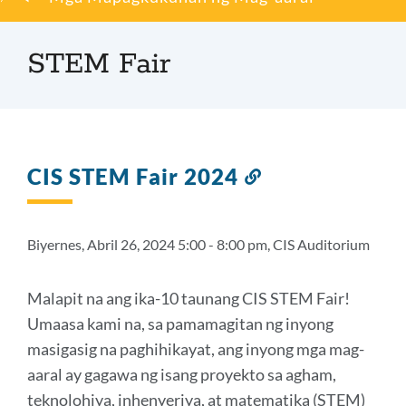
ng
tinapay
STEM Fair
CIS STEM Fair 2024
Link
sa
seksyong
ito
Biyernes, Abril 26, 2024 5:00 - 8:00 pm, CIS Auditorium
Malapit na ang ika-10 taunang CIS STEM Fair!
Umaasa kami na, sa pamamagitan ng inyong
masigasig na paghihikayat, ang inyong mga mag-
aaral ay gagawa ng isang proyekto sa agham,
teknolohiya, inhenyeriya, at matematika (STEM)