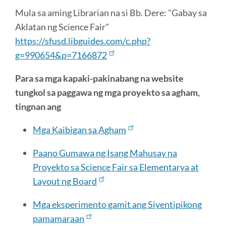
Mula sa aming Librarian na si Bb. Dere: "Gabay sa
Aklatan ng Science Fair"
https://sfusd.libguides.com/c.php?
g=990654&p=7166872
Para sa mga kapaki-pakinabang na website
tungkol sa paggawa ng mga proyekto sa agham,
tingnan ang
Mga Kaibigan sa Agham
Paano Gumawa ng Isang Mahusay na
Proyekto sa Science Fair sa Elementarya at
Layout ng Board
Mga eksperimento gamit ang Siyentipikong
pamamaraan