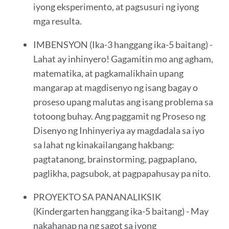
iyong eksperimento, at pagsusuri ng iyong
mga resulta.
IMBENSYON (Ika-3 hanggang ika-5 baitang) -
Lahat ay inhinyero! Gagamitin mo ang agham,
matematika, at pagkamalikhain upang
mangarap at magdisenyo ng isang bagay o
proseso upang malutas ang isang problema sa
totoong buhay. Ang paggamit ng Proseso ng
Disenyo ng Inhinyeriya ay magdadala sa iyo
sa lahat ng kinakailangang hakbang:
pagtatanong, brainstorming, pagpaplano,
paglikha, pagsubok, at pagpapahusay pa nito.
PROYEKTO SA PANANALIKSIK
(Kindergarten hanggang ika-5 baitang) - May
nakahanap na ng sagot sa iyong