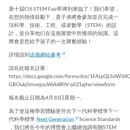
第十屆CIS STEM Fair即將到來臨了！我们希望，
在您的熱情鼓勵下，貴子弟將會參加並且完成一
項科學、技術、工程、或者數學（STEM）的設
計，並分享他们在這個展覽中所獲得的知識。這
將會是您給予孩子的一次興奮經驗！
詳情請到
這個網站參考
.
請在此報名註冊﹕
https://docs.google.com/forms/d/e/1FAIpQLSdW3
GBOukjSmuejouWeb8f0V-ail21ajIw/viewform
報名截止日期為4月10日星期一。
為了使這種學習體驗更符合下一代科學標準下一
代科學標準
Next Generation
Science Standards
，我们將在今年的博覽會上繼續強調有關STEM