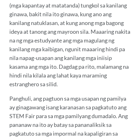
(mga kapantay at matatanda) tungkol sa kanilang
ginawa, bakit nila ito ginawa, kung ano ang
kanilang natuklasan, at kung anong mga bagong
ideya at tanong ang mayroon sila. Maaaring nakita
na ng mga estudyante ang mga magulang ng
kanilang mga kaibigan, ngunit maaaring hindi pa
nila napag-usapan ang kanilang mga iniisip
kasama ang mga ito. Dagdag pa rito, malamang na
hindi nila kilala ang lahat kaya maraming
estranghero sa silid.
Panghuli, ang pagtuon sa mga usapan ng pamilya
ay ginagawang isang karanasan sa pagkatuto ang
STEM Fair para sa mga pamilyang dumadalo. Ang
pananaw na ito ay batay sa pananaliksik sa
pagkatuto sa mga impormal na kapaligiran sa