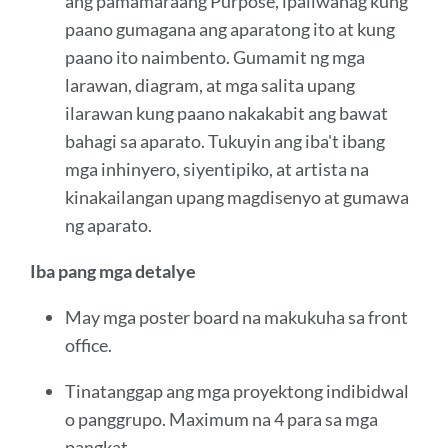
ang pamamaraang Purpose, ipaliwanag kung
paano gumagana ang aparatong ito at kung
paano ito naimbento. Gumamit ng mga
larawan, diagram, at mga salita upang
ilarawan kung paano nakakabit ang bawat
bahagi sa aparato. Tukuyin ang iba't ibang
mga inhinyero, siyentipiko, at artista na
kinakailangan upang magdisenyo at gumawa
ng aparato.
Iba pang mga detalye
May mga poster board na makukuha sa front
office.
Tinatanggap ang mga proyektong indibidwal
o panggrupo. Maximum na 4 para sa mga
pangkat