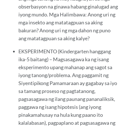
obserbasyon na ginawa habang ginalugad ang
iyong mundo. Mga Halimbawa: Anong uri ng
mga insekto ang matatagpuan sa aking
bakuran? Anong uri ng mga dahon ng puno
ang matatagpuan sa aking kalye?
EKSPERIMENTO (Kindergarten hanggang
ika-5 baitang) – Magsasagawa ka ng isang
eksperimento upang mahanap ang sagot sa
iyong tanong/problema. Ang paggamit ng
Siyentipikong Pamamaraan ay gagabay sa iyo
sa tamang proseso ng pagtatanong,
pagsasagawa ng ilang paunang pananaliksik,
paggawa ng isang hipotesis (ang iyong
pinakamahusay na hula kung paano ito
kalalabasan), pagpaplano at pagsasagawa ng