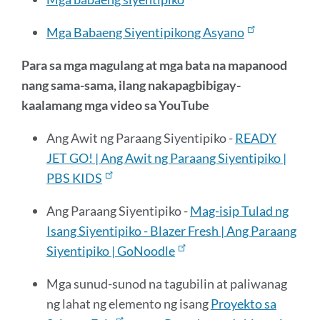
Mga Babaeng Siyentipikong Asyano
Para sa mga magulang at mga bata na mapanood
nang sama-sama, ilang nakapagbibigay-
kaalamang mga video sa YouTube
Ang Awit ng Paraang Siyentipiko -
READY
JET GO! | Ang Awit ng Paraang Siyentipiko |
PBS KIDS
Ang Paraang Siyentipiko -
Mag-isip Tulad ng
Isang Siyentipiko - Blazer Fresh | Ang Paraang
Siyentipiko | GoNoodle
Mga sunud-sunod na tagubilin at paliwanag
ng lahat ng elemento ng isang
Proyekto sa