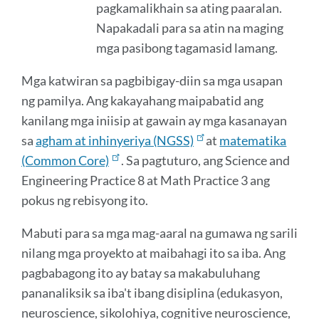
pagkamalikhain sa ating paaralan.
Napakadali para sa atin na maging
mga pasibong tagamasid lamang.
Mga katwiran sa pagbibigay-diin sa mga usapan
ng pamilya. Ang kakayahang maipabatid ang
kanilang mga iniisip at gawain ay mga kasanayan
sa
agham at inhinyeriya (NGSS)
at
matematika
(Common Core)
. Sa pagtuturo, ang Science and
Engineering Practice 8 at Math Practice 3 ang
pokus ng rebisyong ito.
Mabuti para sa mga mag-aaral na gumawa ng sarili
nilang mga proyekto at maibahagi ito sa iba. Ang
pagbabagong ito ay batay sa makabuluhang
pananaliksik sa iba't ibang disiplina (edukasyon,
neuroscience, sikolohiya, cognitive neuroscience,