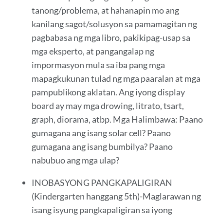
tanong/problema, at hahanapin mo ang
kanilang sagot/solusyon sa pamamagitan ng
pagbabasa ng mga libro, pakikipag-usap sa
mga eksperto, at pangangalap ng
impormasyon mula sa iba pang mga
mapagkukunan tulad ng mga paaralan at mga
pampublikong aklatan. Ang iyong display
board ay may mga drowing, litrato, tsart,
graph, diorama, atbp. Mga Halimbawa: Paano
gumagana ang isang solar cell? Paano
gumagana ang isang bumbilya? Paano
nabubuo ang mga ulap?
INOBASYONG PANGKAPALIGIRAN
(Kindergarten hanggang 5th)-Maglarawan ng
isang isyung pangkapaligiran sa iyong