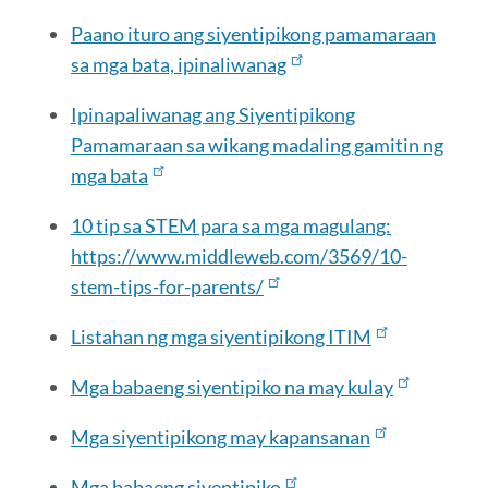
Paano ituro ang siyentipikong pamamaraan
sa mga bata, ipinaliwanag
Ipinapaliwanag ang Siyentipikong
Pamamaraan sa wikang madaling gamitin ng
mga bata
10 tip sa STEM para sa mga magulang:
https://www.middleweb.com/3569/10-
stem-tips-for-parents/
Listahan ng mga siyentipikong ITIM
Mga babaeng siyentipiko na may kulay
Mga siyentipikong may kapansanan
Mga babaeng siyentipiko