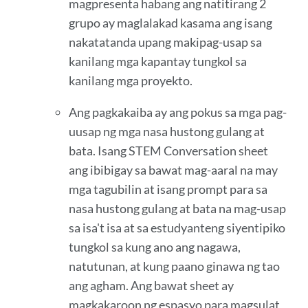
magpresenta habang ang natitirang 2
grupo ay maglalakad kasama ang isang
nakatatanda upang makipag-usap sa
kanilang mga kapantay tungkol sa
kanilang mga proyekto.
Ang pagkakaiba ay ang pokus sa mga pag-
uusap ng mga nasa hustong gulang at
bata. Isang STEM Conversation sheet
ang ibibigay sa bawat mag-aaral na may
mga tagubilin at isang prompt para sa
nasa hustong gulang at bata na mag-usap
sa isa't isa at sa estudyanteng siyentipiko
tungkol sa kung ano ang nagawa,
natutunan, at kung paano ginawa ng tao
ang agham. Ang bawat sheet ay
magkakaroon ng espasyo para magsulat