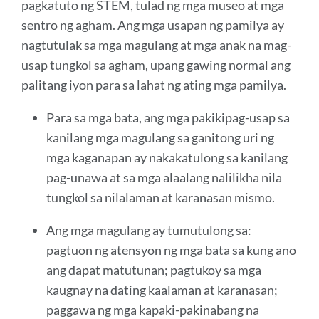
pagkatuto ng STEM, tulad ng mga museo at mga
sentro ng agham. Ang mga usapan ng pamilya ay
nagtutulak sa mga magulang at mga anak na mag-
usap tungkol sa agham, upang gawing normal ang
palitang iyon para sa lahat ng ating mga pamilya.
Para sa mga bata, ang mga pakikipag-usap sa
kanilang mga magulang sa ganitong uri ng
mga kaganapan ay nakakatulong sa kanilang
pag-unawa at sa mga alaalang nalilikha nila
tungkol sa nilalaman at karanasan mismo.
Ang mga magulang ay tumutulong sa:
pagtuon ng atensyon ng mga bata sa kung ano
ang dapat matutunan; pagtukoy sa mga
kaugnay na dating kaalaman at karanasan;
paggawa ng mga kapaki-pakinabang na