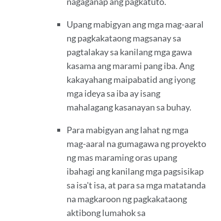
nagaganap ang pagkatuto.
Upang mabigyan ang mga mag-aaral
ng pagkakataong magsanay sa
pagtalakay sa kanilang mga gawa
kasama ang marami pang iba. Ang
kakayahang maipabatid ang iyong
mga ideya sa iba ay isang
mahalagang kasanayan sa buhay.
Para mabigyan ang lahat ng mga
mag-aaral na gumagawa ng proyekto
ng mas maraming oras upang
ibahagi ang kanilang mga pagsisikap
sa isa't isa, at para sa mga matatanda
na magkaroon ng pagkakataong
aktibong lumahok sa