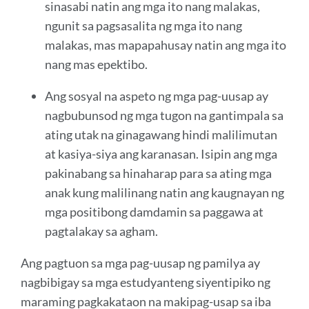
sinasabi natin ang mga ito nang malakas,
ngunit sa pagsasalita ng mga ito nang
malakas, mas mapapahusay natin ang mga ito
nang mas epektibo.
Ang sosyal na aspeto ng mga pag-uusap ay
nagbubunsod ng mga tugon na gantimpala sa
ating utak na ginagawang hindi malilimutan
at kasiya-siya ang karanasan. Isipin ang mga
pakinabang sa hinaharap para sa ating mga
anak kung malilinang natin ang kaugnayan ng
mga positibong damdamin sa paggawa at
pagtalakay sa agham.
Ang pagtuon sa mga pag-uusap ng pamilya ay
nagbibigay sa mga estudyanteng siyentipiko ng
maraming pagkakataon na makipag-usap sa iba