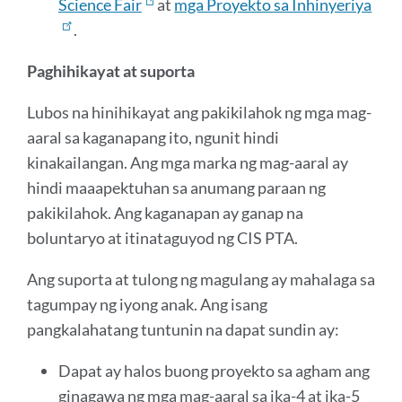
Science Fair
at
mga Proyekto sa Inhinyeriya
.
Paghihikayat at suporta
Lubos na hinihikayat ang pakikilahok ng mga mag-
aaral sa kaganapang ito, ngunit hindi
kinakailangan. Ang mga marka ng mag-aaral ay
hindi maaapektuhan sa anumang paraan ng
pakikilahok. Ang kaganapan ay ganap na
boluntaryo at itinataguyod ng CIS PTA.
Ang suporta at tulong ng magulang ay mahalaga sa
tagumpay ng iyong anak. Ang isang
pangkalahatang tuntunin na dapat sundin ay:
Dapat ay halos buong proyekto sa agham ang
ginagawa ng mga mag-aaral sa ika-4 at ika-5