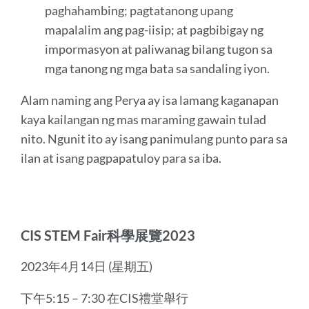
paghahambing; pagtatanong upang
mapalalim ang pag-iisip; at pagbibigay ng
impormasyon at paliwanag bilang tugon sa
mga tanong ng mga bata sa sandaling iyon.
Alam naming ang Perya ay isa lamang kaganapan
kaya kailangan ng mas maraming gawain tulad
nito. Ngunit ito ay isang panimulang punto para sa
ilan at isang pagpapatuloy para sa iba.
CIS STEM Fair科學展覽2023
2023年4月14日 (星期五)
下午5:15 – 7:30 在CIS禮堂舉行