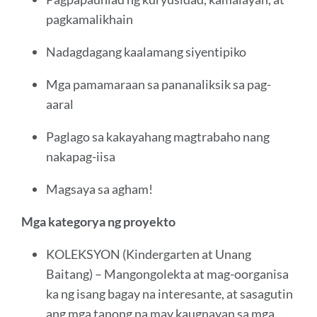
pagkamalikhain
Nadagdagang kaalamang siyentipiko
Mga pamamaraan sa pananaliksik sa pag-
aaral
Paglago sa kakayahang magtrabaho nang
nakapag-iisa
Magsaya sa agham!
Mga kategorya ng proyekto
KOLEKSYON (Kindergarten at Unang
Baitang) – Mangongolekta at mag-oorganisa
ka ng isang bagay na interesante, at sasagutin
ang mga tanong na may kaugnayan sa mga