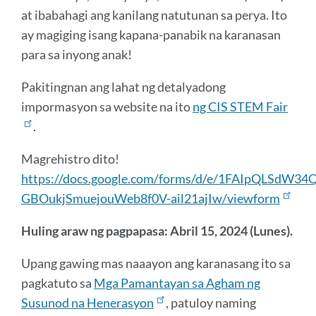
at ibabahagi ang kanilang natutunan sa perya. Ito
ay magiging isang kapana-panabik na karanasan
para sa inyong anak!
Pakitingnan ang lahat ng detalyadong
impormasyon sa website na ito
ng CIS STEM Fair
.
Magrehistro dito!
https://docs.google.com/forms/d/e/1FAIpQLSdW3
GBOukjSmuejouWeb8f0V-ail21ajIw/viewform
Huling araw ng pagpapasa: Abril 15, 2024 (Lunes).
Upang gawing mas naaayon ang karanasang ito sa
pagkatuto sa
Mga Pamantayan sa Agham ng
Susunod na Henerasyon
, patuloy naming