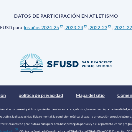
DATOS DE PARTICIPACIÓN EN ATLETISMO
l SFUSD para
los años 2024-25
,
2023-24
,
2022-23
,
2021-2
ión
política de privacidad
Mapa del sitio
Coment
n, el acoso sexual y el hostigamiento basados ​​en la raza, el color, la ascendencia, la nacionalidad, el o
oductiva, la discapacidad física o mental, la condición médica, el sexo, la orientación sexual, el género,
erísticas reales o percibidas o cualquier otra base protegida por la ley o el reglamento, en sus pro
@sfusd.edu
. Oficina de Equidad (Coordinadora del Título 5 y del Título IX de CCR). Dirección: 555