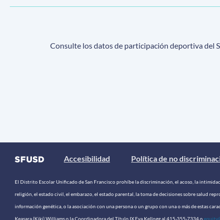
Consulte los datos de participación deportiva de
Accesibilidad
Política de no discriminac
El Distrito Escolar Unificado de San Francisco prohíbe la discriminación, el acoso, la intimidació
religión, el estado civil, el embarazo, el estado parental, la toma de decisiones sobre salud repr
información genética, o la asociación con una persona o un grupo con una o más de estas caract
Keasara (Kiki) Williams o la Coordinadora del Título IX Eva Kellogg al 415-355-7334 o
equity