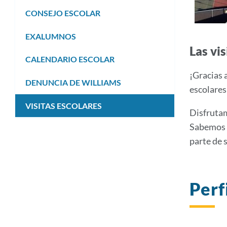
submenú
CONSEJO ESCOLAR
EXALUMNOS
Las vi
CALENDARIO ESCOLAR
¡Gracias 
DENUNCIA DE WILLIAMS
escolares
VISITAS ESCOLARES
Disfrutam
Sabemos q
parte de 
Perf