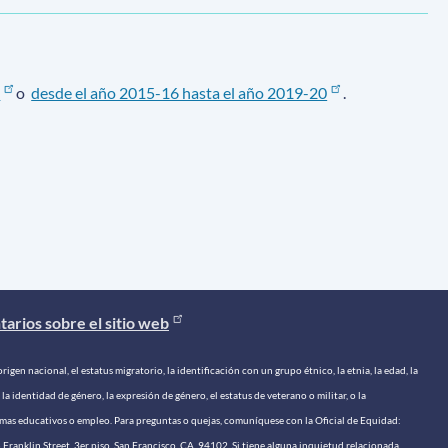
2
o
desde el año 2015-16 hasta el año 2019-20
.
arios sobre el sitio web
rigen nacional, el estatus migratorio, la identificación con un grupo étnico, la etnia, la edad, la
 la identidad de género, la expresión de género, el estatus de veterano o militar, o la
gramas educativos o empleo. Para preguntas o quejas, comuníquese con la Oficial de Equidad:
 Franklin Street, 3er piso, San Francisco, CA, 94102. Si tiene alguna inquietud relacionada