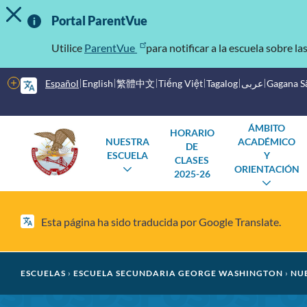
MOSTRAR/OCULTAR MENSAJE DE ALERTA
Saltar
Información
al
Portal ParentVue
contenido
importante
principal
Utilice
ParentVue
para notificar a la escuela sobre la
Más
Español
English
繁體中文
Tiếng Việt
Tagalog
عربى
Gagana 
opciones
Menú
Escuelas
ÁMBITO
HORARIO
NUESTRA
ACADÉMICO
DE
principal
ESCUELA
Y
CLASES
ORIENTACIÓN
ALTERNAR
2025-26
SUBMENÚ
ALTE
SUBM
Esta página ha sido traducida por Google Translate.
Migaja
ESCUELAS
ESCUELA SECUNDARIA GEORGE WASHINGTON
NU
de