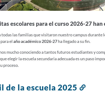
sitas escolares para el curso 2026-27 han 
a todas las familias que visitaron nuestro campus durante 
 para el
año académico 2026-27
ha llegado a su fin.
os mucho conociendo a tantos futuros estudiantes y comp
ue elegir la escuela secundaria adecuada es un paso impo
su proceso.
il de la escuela 2025
Enlac
a
esta