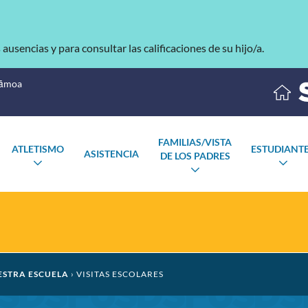
s ausencias y para consultar las calificaciones de su hijo/a.
Sāmoa
FAMILIAS/VISTA
ATLETISMO
ESTUDIANT
ASISTENCIA
DE LOS PADRES
ALTERNAR
AL
ALTERNAR
SUBMENÚ
SU
SUBMENÚ
RNAR
ENÚ
ESTRA ESCUELA
VISITAS ESCOLARES