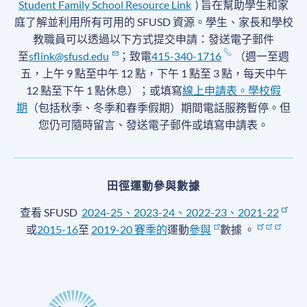
Student Family School Resource Link
) 旨在幫助學生和家
庭了解並利用所有可用的 SFUSD 資源。學生、家長和學校
教職員可以透過以下方式提交申請：發送電子郵件
至
sflink@sfusd.edu
；致電
415-340-1716
（週一至週
五，上午 9 點至中午 12 點，下午 1 點至 3 點，每天中午
12 點至下午 1 點休息）；或填寫
線上申請表。
學校假
期
（包括秋季、冬季和春季假期）期間電話服務暫停
。但
您仍可隨時留言、發送電子郵件或填寫申請表。
田徑運動參與數據
查看 SFUSD
2024-25、2023-24、2022-23、2021-22
或
2015-16
至
2019-20 賽季
的
運動
參與
數據
。