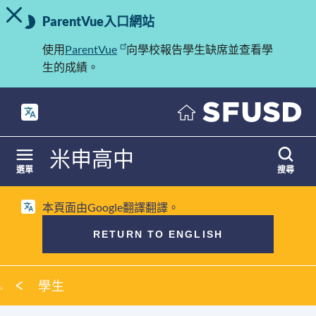
切換提示訊息
重
跳
ParentVue入口網站
至
要
內
使用
ParentVue
向學校報告學生缺席並查看學
訊
容
生的成績。
息
米申高中
選單
搜尋
本頁面由Google翻譯翻譯。
RETURN TO ENGLISH
麵
學生
包