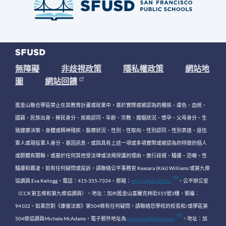
無障礙
非歧視政策
隱私權政策
網站地
圖
網站回饋
舊金山聯合學區禁止在其教育計畫或就業中，基於實際或被認為的種族、膚色、血統、
國籍、民族出身、移民身分、族裔認同、年齡、宗教、婚姻狀況、懷孕、父母身分、生
殖健康決策、身體或精神殘疾、醫療狀況、性別、性取向、性別認同、性別表達、退伍
軍人或現役軍人身分、基因訊息，或與具有上述一項或多項實際或被認為的特徵的個人
或群體有關聯，或基於任何其他受法律或法規保護的理由，進行歧視、騷擾、恐嚇、性
騷擾和霸凌。如有任何疑問或投訴，請聯絡公平事務官 Keasara (Kiki) Williams 或第九條
協調員 Eva Kellogg，電話：415-355-7334，郵箱：
equity@sfusd.edu
。公平辦公室
（CCR 第五條和第九條協調員）。地址：加州舊金山富蘭克林街555號3樓，郵編：
94102。如果您對《康復法案》第504條有任何疑問，請聯絡您學校的校長和/或學區第
504條協調員Michele McAdams，電子郵件地址為
mcadamsd@sfusd.edu
。地址：加