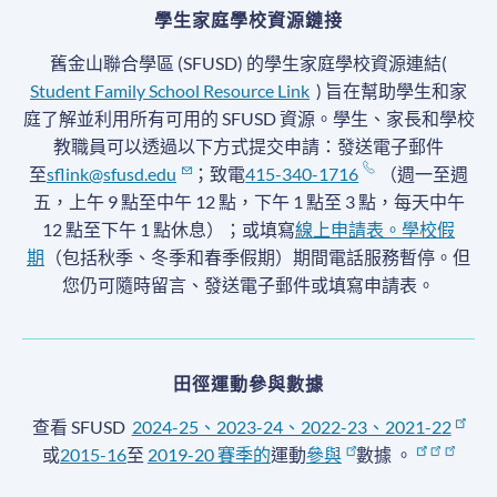
學生家庭學校資源鏈接
舊金山聯合學區 (SFUSD) 的學生家庭學校資源連結(
Student Family School Resource Link
) 旨在幫助學生和家
庭了解並利用所有可用的 SFUSD 資源。學生、家長和學校
教職員可以透過以下方式提交申請：發送電子郵件
至
sflink@sfusd.edu
；致電
415-340-1716
（週一至週
五，上午 9 點至中午 12 點，下午 1 點至 3 點，每天中午
12 點至下午 1 點休息）；或填寫
線上申請表。
學校假
期
（包括秋季、冬季和春季假期）期間電話服務暫停
。但
您仍可隨時留言、發送電子郵件或填寫申請表。
田徑運動參與數據
查看 SFUSD
2024-25、2023-24、2022-23、2021-22
或
2015-16
至
2019-20 賽季
的
運動
參與
數據
。