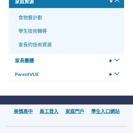
家庭資源
切
換
子
食物餐計劃
選
學生技術輔導
單
家長的技術資源
家長團體
切
換
ParentVUE
切
子
換
選
子
單
選
單
美慎高中
員工登入
家庭門戶
學生入口網站