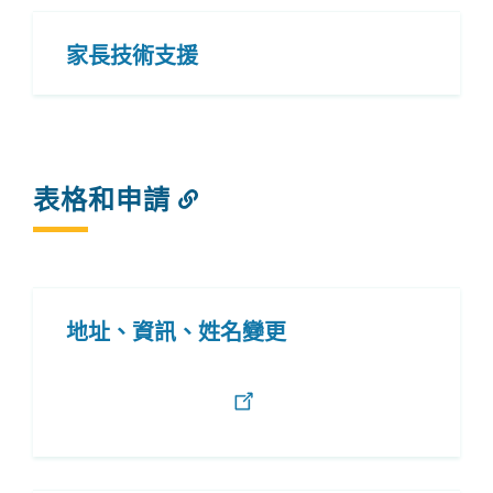
家長技術支援
表格和申請
連
結
到
此
部
分
地址、資訊、姓名變​​更