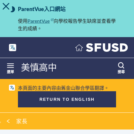
切換提示訊息
重
跳
ParentVue入口網站
至
要
內
使用
ParentVue
向學校報告學生缺席並查看學
訊
容
生的成績。
息
美慎高中
選單
搜尋
本頁面的主要內容由舊金山聯合學區翻譯。
RETURN TO ENGLISH
麵
家長
包