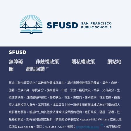
無障礙
非歧視政策
隱私權政策
網站地
圖
網站回饋
舊金山聯合學區禁止在其教育計畫或就業中，基於實際或被認為的種族、膚色、血統、
國籍、民族出身、移民身分、族裔認同、年齡、宗教、婚姻狀況、懷孕、父母身分、生
殖健康決策、身體或精神殘疾、醫療狀況、性別、性取向、性別認同、性別表達、退伍
軍人或現役軍人身分、基因訊息，或與具有上述一項或多項實際或被認為的特徵的個人
或群體有關聯，或基於任何其他受法律或法規保護的理由，進行歧視、騷擾、恐嚇、性
騷擾和霸凌。如有任何疑問或投訴，請聯絡公平事務官 Keasara (Kiki) Williams 或第九條
協調員 Eva Kellogg，電話：415-355-7334，郵箱：
equity@sfusd.edu
。公平辦公室