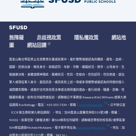
無障礙
非歧視政策
隱私權政策
網站地
圖
網站回饋
舊金山聯合學區禁止在其教育計畫或就業中，基於實際或被認為的種族、膚色、血統、
國籍、民族出身、移民身分、族裔認同、年齡、宗教、婚姻狀況、懷孕、父母身分、生
殖健康決策、身體或精神殘疾、醫療狀況、性別、性取向、性別認同、性別表達、退伍
軍人或現役軍人身分、基因訊息，或與具有上述一項或多項實際或被認為的特徵的個人
或群體有關聯，或基於任何其他受法律或法規保護的理由，進行歧視、騷擾、恐嚇、性
騷擾和霸凌。如有任何疑問或投訴，請聯絡公平事務官 Keasara (Kiki) Williams 或第九條
協調員 Eva Kellogg，電話：415-355-7334，郵箱：
equity@sfusd.edu
。公平辦公室
（CCR 第五條和第九條協調員）。地址：加州舊金山富蘭克林街555號3樓，郵編：
94102。如果您對《康復法案》第504條有任何疑問，請聯絡您學校的校長和/或學區第
504條協調員Michele McAdams，電子郵件地址為
mcadamsd@sfusd.edu
。地址：加
州舊金山昆塔拉街1515號，郵編：94116。