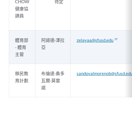
CHOW
待定
健康協
調員
體育部
阿諾德·澤拉
zelayaa@sfusd.edu
- 體育
亞
主管
移民教
布倫達·桑多
sandovalmorenob@sfusd.ed
育計劃
瓦爾·莫雷
諾