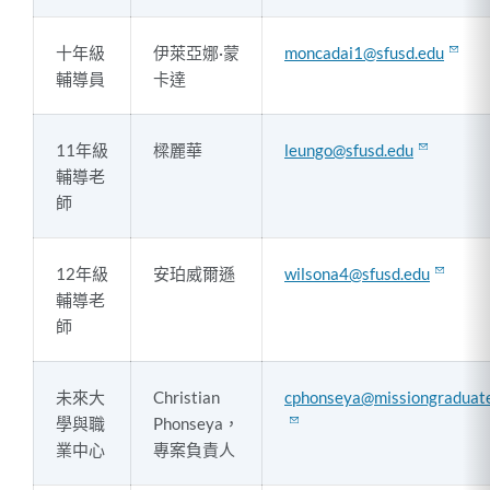
十年級
伊萊亞娜·蒙
moncadai1@sfusd.edu
輔導員
卡達
11年級
樑麗華
leungo@sfusd.edu
輔導老
師
12年級
安珀威爾遜
wilsona4@sfusd.edu
輔導老
師
未來大
Christian
cphonseya@missiongraduate
學與職
Phonseya，
業中心
專案負責人