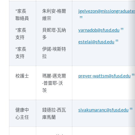
*家長
朱利安·格爾
jgelvezon@missiongraduate
聯絡員
維宗
*家長
貝妮塔·瓦納
varnadob@sfusd.edu
支持
多
estelai@sfusd.edu
*家長
伊諾·埃斯特
支持
拉
校護士
瑪麗·邁克爾
preyer-wattsm@sfusd.edu
·普雷耶-沃
茨
健康中
錢德拉·西瓦
sivakumaranc@sfusd.edu
心主任
庫馬蘭