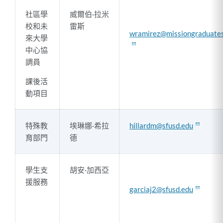
社區學
威爾伯·拉米
校和未
雷斯
wramirez@missiongraduates
來大學
中心協
調員
課後活
動項目
特殊教
埃琳娜·希拉
hillardm@sfusd.edu
育部門
德
學生支
胡安·加西亞
援服務
garciaj2@sfusd.edu