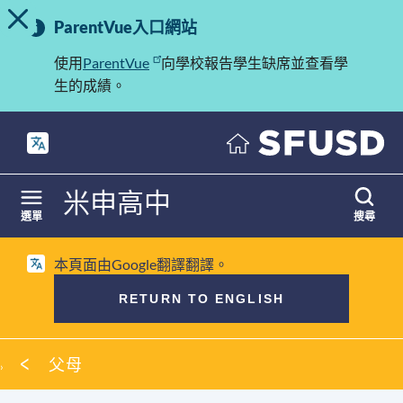
切換提示訊息
重
跳
ParentVue入口網站
至
要
內
使用
ParentVue
向學校報告學生缺席並查看學
訊
容
生的成績。
息
米申高中
選單
搜尋
本頁面由Google翻譯翻譯。
RETURN TO ENGLISH
麵
父母
包