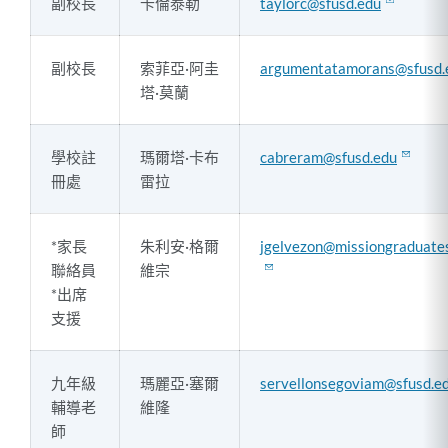
副校長
卡倫泰勒
taylorc@sfusd.edu
副校長
索菲亞·阿圭
argumentatamorans@sfusd.
塔·莫蘭
學校註
瑪爾塔·卡布
cabreram@sfusd.edu
冊處
雷拉
*家長
朱利安·格爾
jgelvezon@missiongraduate
聯絡員
維宗
*出席
支援
九年級
瑪麗亞·塞爾
servellonsegoviam@sfusd.e
輔導老
維隆
師