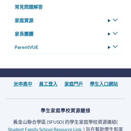
常見問題解答
家庭資源
切
換
家長團體
切
子
換
選
ParentVUE
切
子
單
換
選
子
單
選
單
米申高中
員工登入
家庭門戶
學生入口網站
學生家庭學校資源鏈接
舊金山聯合學區 (SFUSD) 的學生家庭學校資源連結(
Student Family School Resource Link
) 旨在幫助學生和家