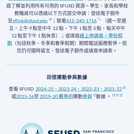
庭了解並利用所有可用的 SFUSD 資源。學生、家長和學校
教職員可以透過以下方式提交申請：發送電子郵件
至
sflink@sfusd.edu
；致電
415-340-1716
（週一至週
五，上午 9 點至中午 12 點，下午 1 點至 3 點，每天中午
12 點至下午 1 點休息）；或填寫
線上申請表。
學校假
期
（包括秋季、冬季和春季假期）期間電話服務暫停
。但
您仍可隨時留言、發送電子郵件或填寫申請表。
田徑運動參與數據
查看 SFUSD
2024-25、2023-24、2022-23、2021-22
或
2015-16
至
2019-20 賽季
的
運動
參與
數據
。