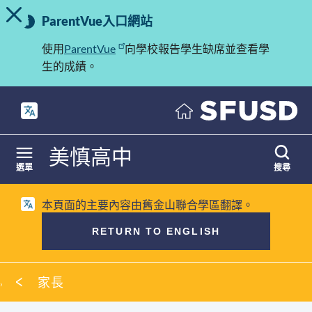
切換提示訊息
重
跳
ParentVue入口網站
至
要
內
使用
ParentVue
向學校報告學生缺席並查看學
訊
容
生的成績。
息
美慎高中
選單
搜尋
本頁面的主要內容由舊金山聯合學區翻譯。
RETURN TO ENGLISH
麵
家長
包