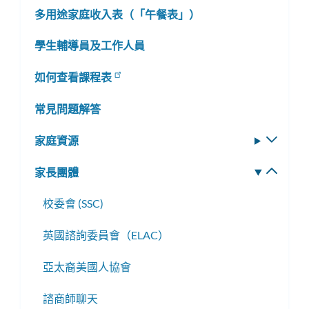
多用途家庭收入表（「午餐表」）
學生輔導員及工作人員
如何查看課程表
常見問題解答
家庭資源
切
換
家長團體
切
子
換
選
校委會 (SSC)
子
單
選
英國諮詢委員會（ELAC）
單
亞太裔美國人協會
諮商師聊天