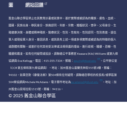
圖
網站回饋
舊金山聯合學區禁止在其教育計畫或就業中，基於實際或被認為的種族、膚色、血統、
國籍、民族出身、移民身分、族裔認同、年齡、宗教、婚姻狀況、懷孕、父母身分、生
殖健康決策、身體或精神殘疾、醫療狀況、性別、性取向、性別認同、性別表達、退伍
軍人或現役軍人身分、基因訊息，或與具有上述一項或多項實際或被認為的特徵的個人
或群體有關聯，或基於任何其他受法律或法規保護的理由，進行歧視、騷擾、恐嚇、性
騷擾和霸凌。如有任何疑問或投訴，請聯絡公平事務官 Keasara (Kiki) Williams 或第九條
協調員 Eva Kellogg，電話：415-355-7334，郵箱：
equity@sfusd.edu
。公平辦公室
（CCR 第五條和第九條協調員）。地址：加州舊金山富蘭克林街555號3樓，郵編：
94102。如果您對《康復法案》第504條有任何疑問，請聯絡您學校的校長和/或學區第
504條協調員Michele McAdams，電子郵件地址為
mcadamsd@sfusd.edu
。地址：加
州舊金山昆塔拉街1515號，郵編：94116。
© 2025 舊金山聯合學區