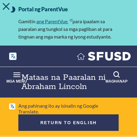
I-TOGGLE ANG MENSAHE NG ALERTO
Laktawan
Mahalagang
ang
Portal ng ParentVue
Impormasyon
pangunahing
nilalaman
Gamitin
ang ParentVue
para ipaalam sa
paaralan ang tungkol sa mga pagliban at para
tingnan ang mga marka ng iyong estudyante.
Mataas na Paaralan ni
MGA MENU
MAGHANAP
Abraham Lincoln
Ang pahinang ito ay isinalin ng Google
Translate.
RETURN TO ENGLISH