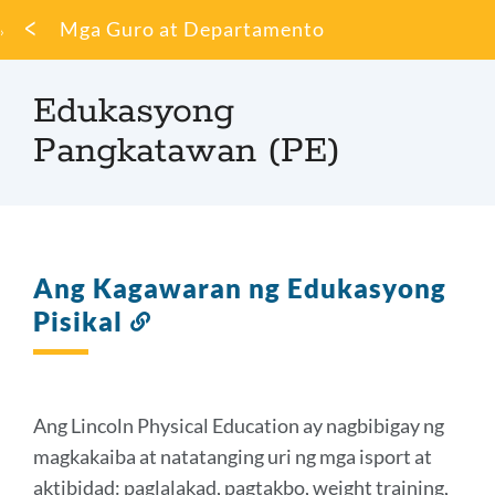
Mumo
Mga Guro at Departamento
ng
tinapay
Edukasyong
Pangkatawan (PE)
Ang Kagawaran ng Edukasyong
Pisikal
Link
sa
seksyong
ito
Ang Lincoln Physical Education ay nagbibigay ng
magkakaiba at natatanging uri ng mga isport at
aktibidad: paglalakad, pagtakbo, weight training,