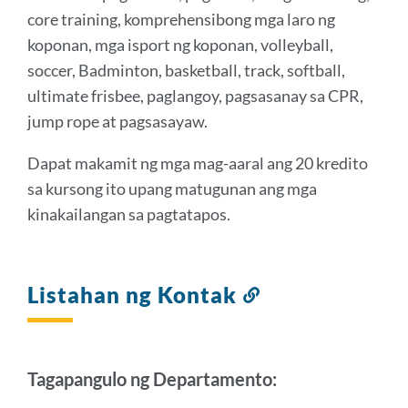
core training, komprehensibong mga laro ng
koponan, mga isport ng koponan, volleyball,
soccer, Badminton, basketball, track, softball,
ultimate frisbee, paglangoy, pagsasanay sa CPR,
jump rope at pagsasayaw.
Dapat makamit ng mga mag-aaral ang 20 kredito
sa kursong ito upang matugunan ang mga
kinakailangan sa pagtatapos.
Listahan ng Kontak
Link
sa
seksyong
ito
Tagapangulo ng Departamento: