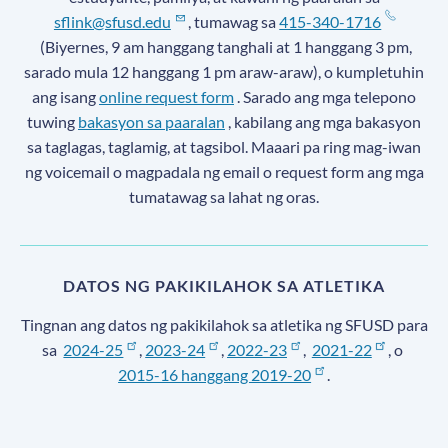
sflink@sfusd.edu
, tumawag sa
415-340-1716
(Biyernes, 9 am hanggang tanghali at 1 hanggang 3 pm,
sarado mula 12 hanggang 1 pm araw-araw), o kumpletuhin
ang isang
online request form
. Sarado ang mga telepono
tuwing
bakasyon sa paaralan
, kabilang ang mga bakasyon
sa taglagas, taglamig, at tagsibol. Maaari pa ring mag-iwan
ng voicemail o magpadala ng email o request form ang mga
tumatawag sa lahat ng oras.
DATOS NG PAKIKILAHOK SA ATLETIKA
Tingnan ang datos ng pakikilahok sa atletika ng SFUSD para
sa
2024-25
,
2023-24
,
2022-23
,
2021-22
, o
2015-16 hanggang 2019-20
.