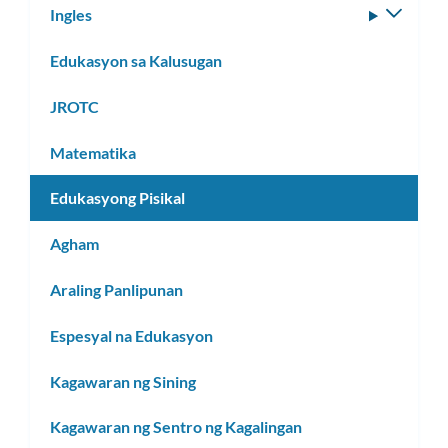
Ingles
I-
toggle
Edukasyon sa Kalusugan
ang
subm
JROTC
Matematika
Edukasyong Pisikal
Agham
Araling Panlipunan
Espesyal na Edukasyon
Kagawaran ng Sining
Kagawaran ng Sentro ng Kagalingan