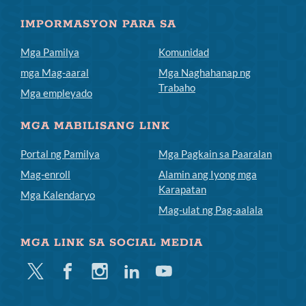
IMPORMASYON PARA SA
Mga Pamilya
Komunidad
mga Mag-aaral
Mga Naghahanap ng
Trabaho
Mga empleyado
MGA MABILISANG LINK
Portal ng Pamilya
Mga Pagkain sa Paaralan
Mag-enroll
Alamin ang Iyong mga
Karapatan
Mga Kalendaryo
Mag-ulat ng Pag-aalala
MGA LINK SA SOCIAL MEDIA
Twitter
Facebook
Instagram
Linkedin
Youtube