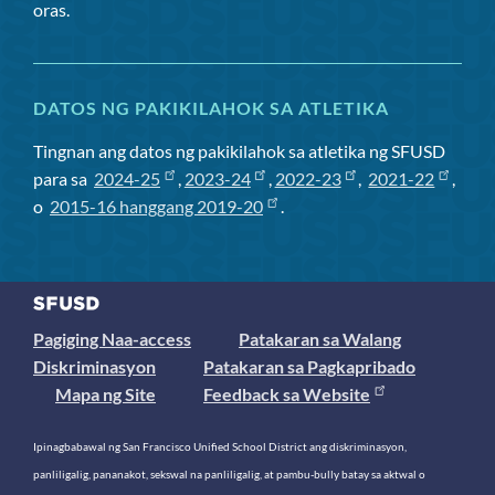
oras.
DATOS NG PAKIKILAHOK SA ATLETIKA
Tingnan ang datos ng pakikilahok sa atletika ng SFUSD
para sa
2024-25
,
2023-24
,
2022-23
,
2021-22
,
o
2015-16 hanggang 2019-20
.
Pagiging Naa-access
Patakaran sa Walang
Diskriminasyon
Patakaran sa Pagkapribado
Mapa ng Site
Feedback sa Website
Ipinagbabawal ng San Francisco Unified School District ang diskriminasyon,
panliligalig, pananakot, sekswal na panliligalig, at pambu-bully batay sa aktwal o