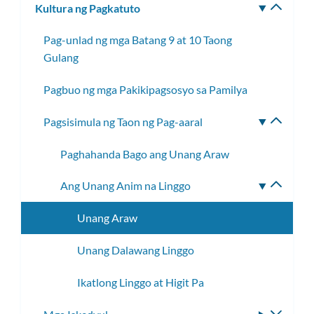
Kultura ng Pagkatuto
I-
toggle
Pag-unlad ng mga Batang 9 at 10 Taong
ang
Gulang
subm
Pagbuo ng mga Pakikipagsosyo sa Pamilya
Pagsisimula ng Taon ng Pag-aaral
I-
toggle
Paghahanda Bago ang Unang Araw
ang
subme
Ang Unang Anim na Linggo
I-
toggle
Unang Araw
ang
subme
Unang Dalawang Linggo
Ikatlong Linggo at Higit Pa