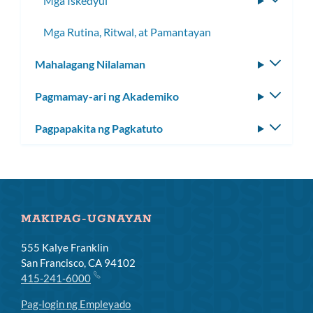
Mga Iskedyul
I-
toggle
Mga Rutina, Ritwal, at Pamantayan
ang
subme
Mahalagang Nilalaman
I-
toggle
Pagmamay-ari ng Akademiko
I-
ang
toggle
subm
Pagpapakita ng Pagkatuto
I-
ang
toggle
subm
ang
subm
MAKIPAG-UGNAYAN
555 Kalye Franklin
San Francisco, CA 94102
415-241-6000
Pag-login ng Empleyado