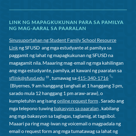
LINK NG MAPAGKUKUNAN PARA SA PAMILYA
NG MAG-AARAL SA PAARALAN
Sinusuportahan ng Student Family School Resource
Link
ng SFUSD
ang mga estudyante at pamilya sa
paggamit ng lahat ng mapagkukunan ng SFUSD na
magagamit nila. Maaaring mag-email ng mga kahilingan
ang mga estudyante, pamilya, at kawani ng paaralan sa
sflink@sfusd.edu
, tumawag sa
415-340-1716
(Biyernes, 9 am hanggang tanghali at 1 hanggang 3 pm,
sarado mula 12 hanggang 1 pm araw-araw), o
kumpletuhin ang isang
online request form
. Sarado ang
mga telepono tuwing
bakasyon sa paaralan
, kabilang
ang mga bakasyon sa taglagas, taglamig, at tagsibol.
Maaari pa ring mag-iwan ng voicemail o magpadala ng
email o request form ang mga tumatawag sa lahat ng