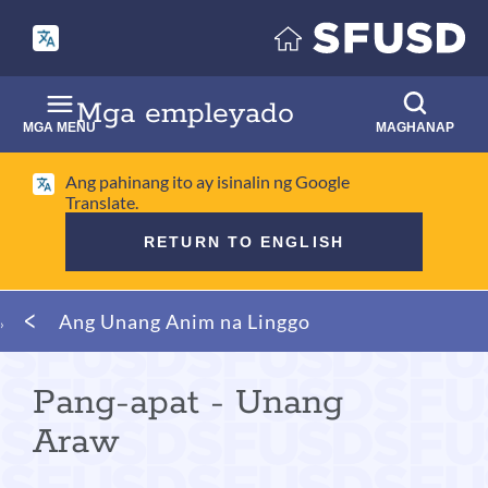
Laktawan
ang
pangunahing
nilalaman
Mga empleyado
MGA MENU
MAGHANAP
Ang pahinang ito ay isinalin ng Google
Translate.
RETURN TO ENGLISH
Mumo
Ang Unang Anim na Linggo
ng
tinapay
Pang-apat - Unang
Araw