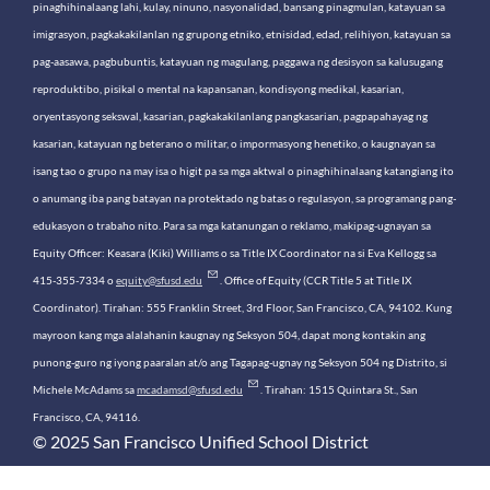
pinaghihinalaang lahi, kulay, ninuno, nasyonalidad, bansang pinagmulan, katayuan sa
imigrasyon, pagkakakilanlan ng grupong etniko, etnisidad, edad, relihiyon, katayuan sa
pag-aasawa, pagbubuntis, katayuan ng magulang, paggawa ng desisyon sa kalusugang
reproduktibo, pisikal o mental na kapansanan, kondisyong medikal, kasarian,
oryentasyong sekswal, kasarian, pagkakakilanlang pangkasarian, pagpapahayag ng
kasarian, katayuan ng beterano o militar, o impormasyong henetiko, o kaugnayan sa
isang tao o grupo na may isa o higit pa sa mga aktwal o pinaghihinalaang katangiang ito
o anumang iba pang batayan na protektado ng batas o regulasyon, sa programang pang-
edukasyon o trabaho nito. Para sa mga katanungan o reklamo, makipag-ugnayan sa
Equity Officer: Keasara (Kiki) Williams o sa Title IX Coordinator na si Eva Kellogg sa
415-355-7334 o
equity@sfusd.edu
. Office of Equity (CCR Title 5 at Title IX
Coordinator). Tirahan: 555 Franklin Street, 3rd Floor, San Francisco, CA, 94102. Kung
mayroon kang mga alalahanin kaugnay ng Seksyon 504, dapat mong kontakin ang
punong-guro ng iyong paaralan at/o ang Tagapag-ugnay ng Seksyon 504 ng Distrito, si
Michele McAdams sa
mcadamsd@sfusd.edu
. Tirahan: 1515 Quintara St., San
Francisco, CA, 94116.
© 2025 San Francisco Unified School District