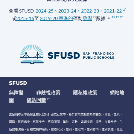
查看 SFUSD
2024-25、2023-24、2022-23、2021-22
或
2015-16
至
2019-20 賽季
的
運動
參與
數據
。
無障礙
非歧視政策
隱私權政策
網站地
圖
網站回饋
舊金山聯合學區禁止在其教育計畫或就業中，基於實際或被認為的種族、膚色、血統、
國籍、民族出身、移民身分、族裔認同、年齡、宗教、婚姻狀況、懷孕、父母身分、生
殖健康決策、身體或精神殘疾、醫療狀況、性別、性取向、性別認同、性別表達、退伍