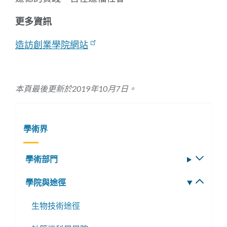
更多資訊
造訪創業學院網站
本頁最後更新於2019年10月7日。
學術界
學術部門
切
換
學院與途徑
切
子
換
選
生物技術途徑
子
單
選