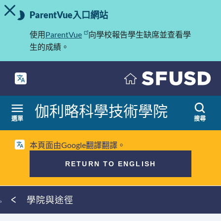
切換提示訊息
重
跳
ParentVue入口網站
至
要
內
使用
ParentVue
向學校報告學生缺席並查看學
訊
容
生的成績。
息
伽利略科學技術學院
選單
搜尋
本頁面由Google翻譯翻譯。
RETURN TO ENGLISH
麵
學院與途徑
包