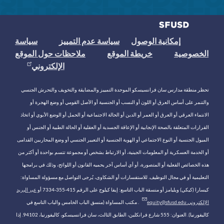
إمكانية الوصول
سياسة عدم التمييز
سياسة
الخصوصية
خريطة الموقع
ملاحظات حول الموقع
الإلكتروني
تحظر منطقة مدارس سان فرانسيسكو الموحدة التمييز والمضايقة والتخويف والتحرش الجنسي
والتنمر على أساس العرق أو اللون أو النسب أو الجنسية أو الأصل القومي أو وضع الهجرة أو
الانتماء العرقي أو العرق أو العمر أو الدين أو الحالة الاجتماعية أو الحمل أو الوضع الأبوي أو اتخاذ
القرارات المتعلقة بالصحة الإنجابية أو الإعاقة الجسدية أو العقلية أو الحالة الطبية أو الجنس أو
الميول الجنسية أو النوع الاجتماعي أو الهوية الجنسية أو التعبير الجنسي أو وضع المحاربين القدامى
أو الخدمة العسكرية أو المعلومات الجينية، أو الارتباط بشخص أو مجموعة تتسم بواحدة أو أكثر من
هذه الخصائص الفعلية أو المتصورة، أو أي أساس آخر يحميه القانون أو اللوائح، وذلك في برامجها
التعليمية أو في مجال التوظيف. للاستفسارات أو الشكاوى، يُرجى التواصل مع مسؤولة المساواة:
كيسارا (كيكي) ويليامز أو منسقة الباب التاسع: إيفا كيلوج على الرقم 415-355-7334 أو
عبر البريد
الإلكتروني equity@sfusd.edu
. مكتب المساواة (منسق الباب الخامس والباب التاسع في
كاليفورنيا). العنوان: 555 شارع فرانكلين، الطابق الثالث، سان فرانسيسكو، كاليفورنيا، 94102. إذا