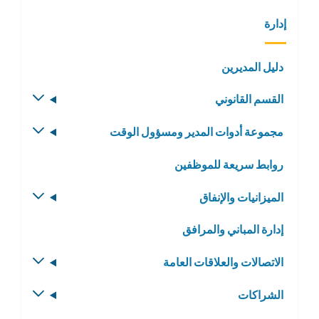
إدارة
دليل المديرين
القسم القانوني
تبديل
القائمة
مجموعة أدوات المدير ومسؤول الوقت
تبديل
الفرعية
القائمة
روابط سريعة للموظفين
الفرعية
الميزانيات والإنفاق
تبديل
القائمة
إدارة المباني والمرافق
الفرعية
الاتصالات والعلاقات العامة
تبديل
القائمة
الشراكات
تبديل
الفرعية
القائمة