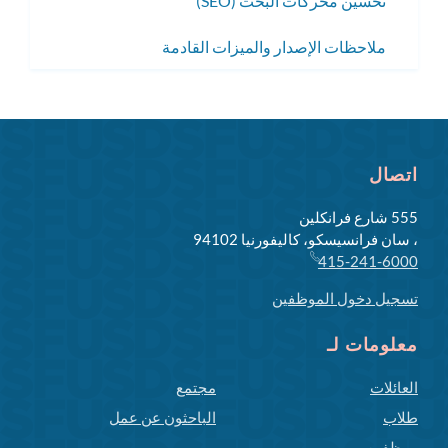
تحسين محركات البحث (SEO)
ملاحظات الإصدار والميزات القادمة
اتصال
555 شارع فرانكلين
، سان فرانسيسكو، كاليفورنيا 94102
415-241-6000
تسجيل دخول الموظفين
معلومات لـ
العائلات
مجتمع
طلاب
الباحثون عن عمل
موظفين