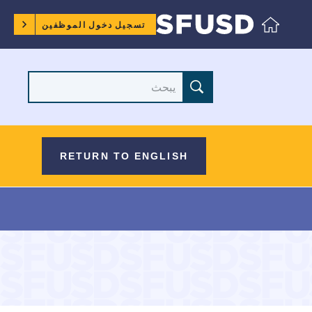
قائمة
تسجيل دخول الموظفين
طعام
الموظفين
موقع
البحث
RETURN TO ENGLISH