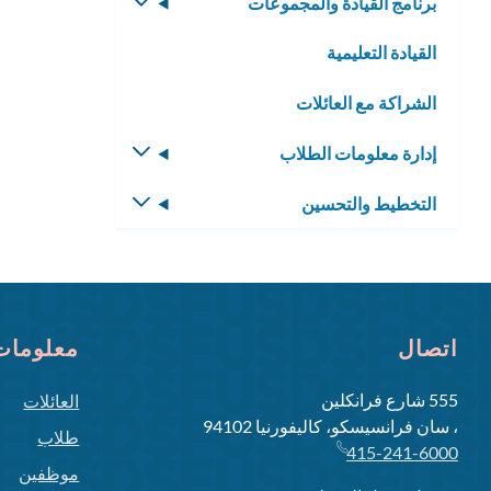
برنامج القيادة والمجموعات
تبديل
الفرعية
القائمة
القيادة التعليمية
الفرعية
الشراكة مع العائلات
إدارة معلومات الطلاب
تبديل
القائمة
التخطيط والتحسين
تبديل
الفرعية
القائمة
الفرعية
اتصال
معلومات 
555 شارع فرانكلين
العائلات
، سان فرانسيسكو، كاليفورنيا 94102
طلاب
415-241-6000
موظفين