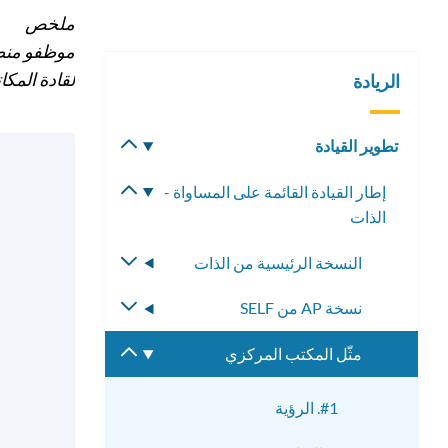
ملخص
موظفو منطق
لقادة المكا
الريادة
تطوير القيادة
تبديل
القائمة
إطار القيادة القائمة على المساواة -
تبديل
الفرعية
الذات
القائمة
الفرعية
النسخة الرئيسية من الذات
تبديل
القائمة
نسخة AP من SELF
تبديل
الفرعية
القائمة
مثّل المكتب المركزي
تبديل
الفرعية
القائمة
الفرعية
#1. الرؤية