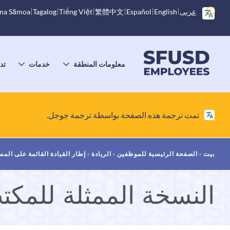
انتقل
خيارات
عربى
English
Español
繁體中文
Tiếng Việt
Tagalog
na Sāmoa
إلى
إضافية
المحتوى
الرئيسي
القائمة
الرئيسية
معلومات المنطقة
خدمات
تد
تبديل
تبديل
ت
القائمة
القائمة
ا
الفرعية
الفرعية
ا
تمت ترجمة هذه الصفحة بواسطة ترجمة جوجل.
فتات
بيت
الصفحة الرئيسية للموظفين
الريادة
إطار القيادة القائمة على المس
الخبز
النسخة الممثلة للمك