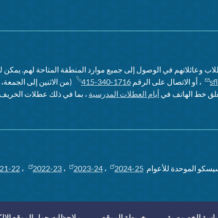
اب وعائلاتهم في الوصول إلى جميع موارد المنطقة المتاحة لهم. يمكن 
sf
، أو الاتصال على الرقم
415-340-1716
ُغلق خط الهاتف في
أيام العطلات المدرسية
، بما في ذلك عطلات الخريف و
يسكو الموحدة للأعوام
2024-25
،
2023-24
،
2022-23
،
21-22
اسة الخصوصية
خريطة الموقع
ملاحظات حول الموقع الإل