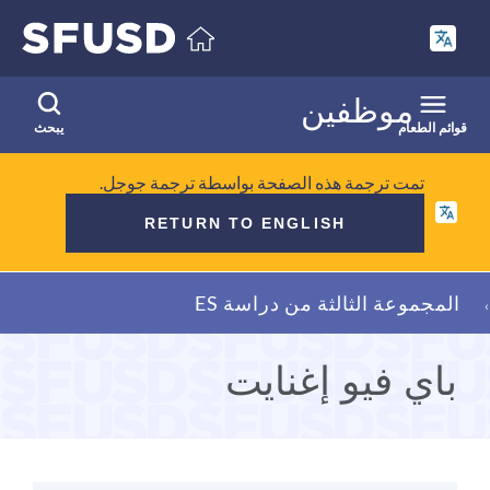
انتقل
إلى
المحتوى
الرئيسي
موظفين
قوائم الطعام
يبحث
تمت ترجمة هذه الصفحة بواسطة ترجمة جوجل.
RETURN TO ENGLISH
فتات
المجموعة الثالثة من دراسة ES
الخبز
باي فيو إغنايت