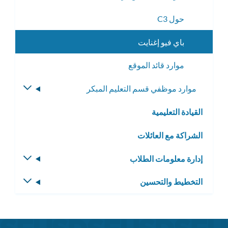
القائمة
حول C3
الفرعية
باي فيو إغنايت
موارد قائد الموقع
موارد موظفي قسم التعليم المبكر
تبديل
القائمة
القيادة التعليمية
الفرعية
الشراكة مع العائلات
إدارة معلومات الطلاب
تبديل
القائمة
التخطيط والتحسين
تبديل
الفرعية
القائمة
الفرعية