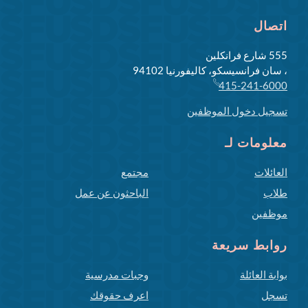
اتصال
555 شارع فرانكلين
، سان فرانسيسكو، كاليفورنيا 94102
415-241-6000
تسجيل دخول الموظفين
معلومات لـ
العائلات
مجتمع
طلاب
الباحثون عن عمل
موظفين
روابط سريعة
بوابة العائلة
وجبات مدرسية
تسجل
اعرف حقوقك