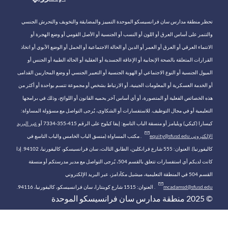
تحظر منطقة مدارس سان فرانسيسكو الموحدة التمييز والمضايقة والتخويف والتحرش الجنسي
والتنمر على أساس العرق أو اللون أو النسب أو الجنسية أو الأصل القومي أو وضع الهجرة أو
الانتماء العرقي أو العرق أو العمر أو الدين أو الحالة الاجتماعية أو الحمل أو الوضع الأبوي أو اتخاذ
القرارات المتعلقة بالصحة الإنجابية أو الإعاقة الجسدية أو العقلية أو الحالة الطبية أو الجنس أو
الميول الجنسية أو النوع الاجتماعي أو الهوية الجنسية أو التعبير الجنسي أو وضع المحاربين القدامى
أو الخدمة العسكرية أو المعلومات الجينية، أو الارتباط بشخص أو مجموعة تتسم بواحدة أو أكثر من
هذه الخصائص الفعلية أو المتصورة، أو أي أساس آخر يحميه القانون أو اللوائح، وذلك في برامجها
التعليمية أو في مجال التوظيف. للاستفسارات أو الشكاوى، يُرجى التواصل مع مسؤولة المساواة:
كيسارا (كيكي) ويليامز أو منسقة الباب التاسع: إيفا كيلوج على الرقم 415-355-7334 أو
عبر البريد
الإلكتروني equity@sfusd.edu
. مكتب المساواة (منسق الباب الخامس والباب التاسع في
كاليفورنيا). العنوان: 555 شارع فرانكلين، الطابق الثالث، سان فرانسيسكو، كاليفورنيا، 94102. إذا
كانت لديكم أي استفسارات تتعلق بالقسم 504، يُرجى التواصل مع مدير مدرستكم أو منسقة
القسم 504 في المنطقة التعليمية، ميشيل مكآدامز، عبر البريد الإلكتروني
mcadamsd@sfusd.edu
. العنوان: 1515 شارع كوينتارا، سان فرانسيسكو، كاليفورنيا، 94116.
© 2025 منطقة مدارس سان فرانسيسكو الموحدة