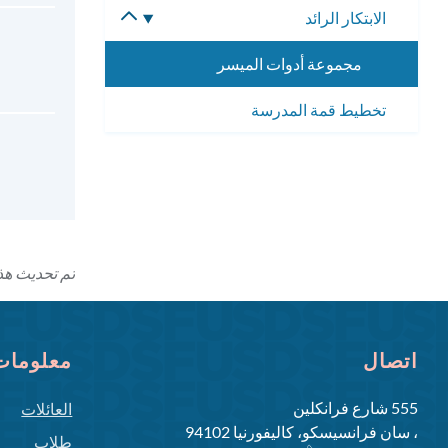
الابتكار الرائد
تبديل
الفرعية
القائمة
مجموعة أدوات الميسر
الفرعية
تخطيط قمة المدرسة
تم تحديث هذه ال
اتصال
معلومات 
555 شارع فرانكلين
العائلات
، سان فرانسيسكو، كاليفورنيا 94102
طلاب