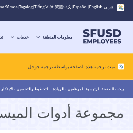
انتقل
خيارات
عربى
English
Español
繁體中文
Tiếng Việt
Tagalog
na Sāmoa
إلى
إضافية
المحتوى
الرئيسي
القائمة
الرئيسية
معلومات المنطقة
خدمات
تد
تبديل
تبديل
ت
القائمة
القائمة
ا
الفرعية
الفرعية
ا
تمت ترجمة هذه الصفحة بواسطة ترجمة جوجل.
فتات
بيت
الصفحة الرئيسية للموظفين
الريادة
التخطيط والتحسين
الابتكار 
الخبز
مجموعة أدوات الميس