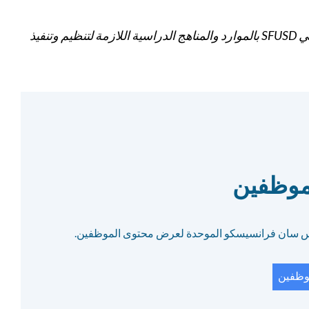
موظفو SFUSD: تم تصميم مجموعة أدوات الميسر لتزويد ميسري التصميم في SFUSD بالموارد والمناهج الدراسية اللازمة لتنظيم وتنفيذ
موظفين
س سان فرانسيسكو الموحدة لعرض محتوى الموظفين.
وظفين