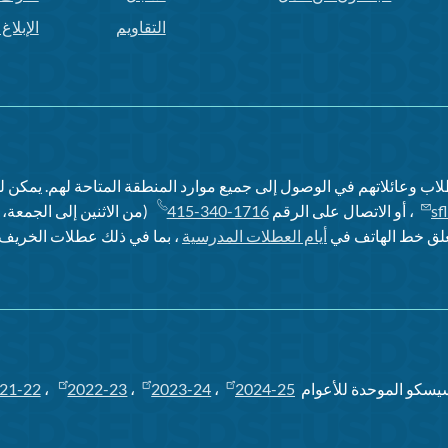
التقاويم
الإبلا
اب وعائلاتهم في الوصول إلى جميع موارد المنطقة المتاحة لهم. يمكن 
sf
، أو الاتصال على الرقم
415-340-1716
ُغلق خط الهاتف في
أيام العطلات المدرسية
، بما في ذلك عطلات الخريف و
يسكو الموحدة للأعوام
2024-25
،
2023-24
،
2022-23
،
21-22