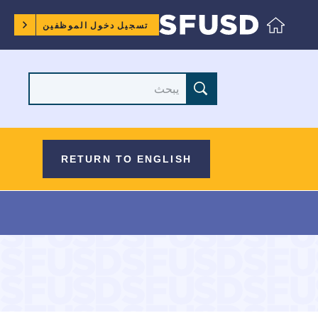
قائمة
تسجيل دخول الموظفين
طعام
الموظفين
موقع
البحث
RETURN TO ENGLISH