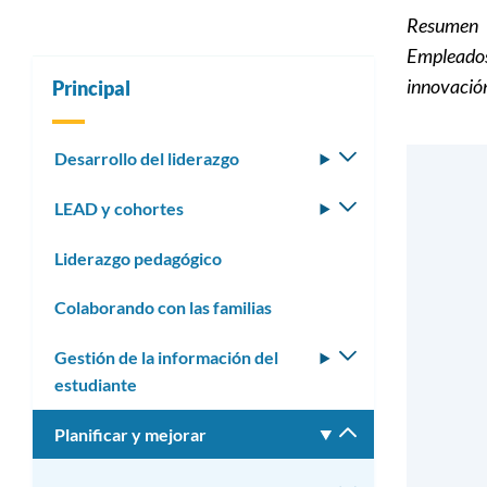
Resumen
Empleados 
innovació
Principal
Desarrollo del liderazgo
Alternar
submenú
LEAD y cohortes
Alternar
submenú
Liderazgo pedagógico
Colaborando con las familias
Gestión de la información del
Alternar
estudiante
submenú
Planificar y mejorar
Alternar
submenú