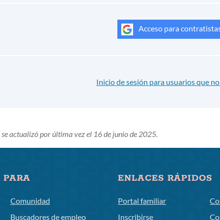
Acceso para contratista
Inicio de sesión para usuarios que 
 se actualizó por última vez el 16 de junio de 2025.
 PARA
ENLACES RÁPIDOS
Comunidad
Portal familiar
Co
Buscadores de empleo
Inscribirse
Co