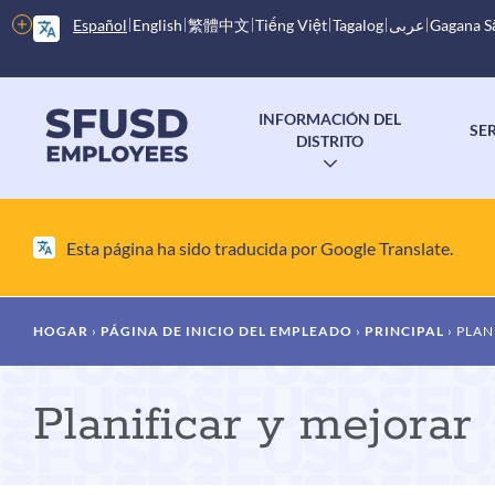
Saltar
Más
Español
English
繁體中文
Tiếng Việt
Tagalog
عربى
Gagana 
al
opciones
contenido
principal
Menú
INFORMACIÓN DEL
SE
principal
DISTRITO
ALTERNAR
SUBMENÚ
Esta página ha sido traducida por Google Translate.
Migaja
HOGAR
PÁGINA DE INICIO DEL EMPLEADO
PRINCIPAL
PLAN
de
Planificar y mejorar
pan