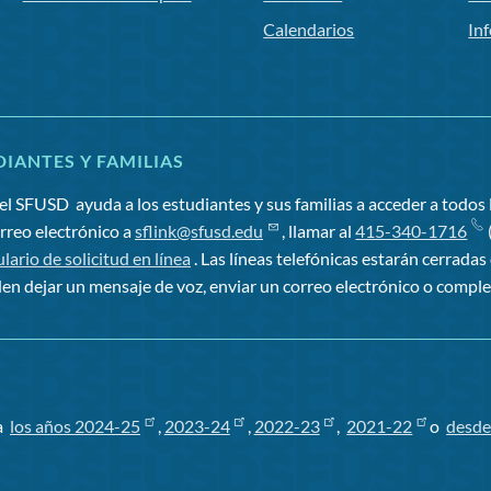
Calendarios
In
IANTES Y FAMILIAS
el SFUSD
ayuda a los estudiantes y sus familias a acceder a todos l
orreo electrónico a
sflink@sfusd.edu
, llamar al
415-340-1716
(
lario de solicitud en línea
. Las líneas telefónicas estarán cerradas
en dejar un mensaje de voz, enviar un correo electrónico o comple
ra
los años 2024-25
,
2023-24
,
2022-23
,
2021-22
o
desde