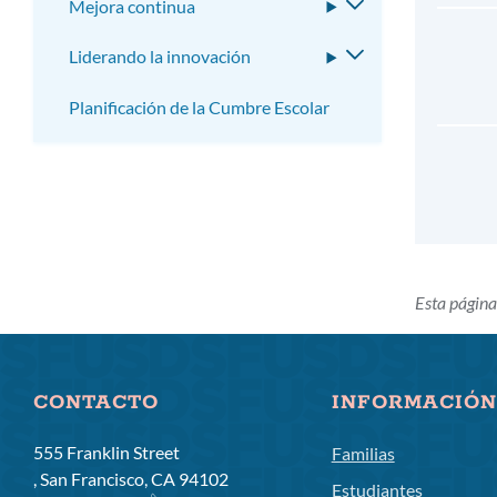
Mejora continua
Alternar
submenú
Liderando la innovación
Alternar
submenú
Planificación de la Cumbre Escolar
Esta página
CONTACTO
INFORMACIÓN
555 Franklin Street
Familias
, San Francisco, CA 94102
Estudiantes