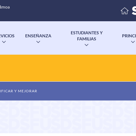
Sāmoa
ESTUDIANTES Y
RVICIOS
ENSEÑANZA
PRINC
FAMILIAS
ALTERNAR
ALTERNAR
ALTERNAR
SUBMENÚ
SUBMENÚ
SUBMENÚ
IFICAR Y MEJORAR