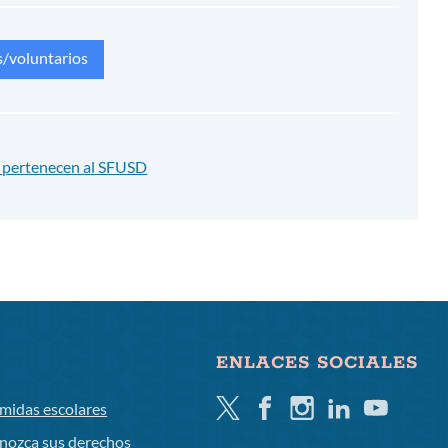
s/voluntarios
no pertenecen al SFUSD
ENLACES SOCIALES
Gorjeo
Facebook
Instagram
LinkedIn
YouTube
midas escolares
nozca sus derechos