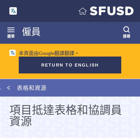
跳
至
內
容
僱員
選單
搜尋
本頁面由Google翻譯翻譯。
RETURN TO ENGLISH
麵
表格和資源
包
屑
項目抵達表格和協調員
資源