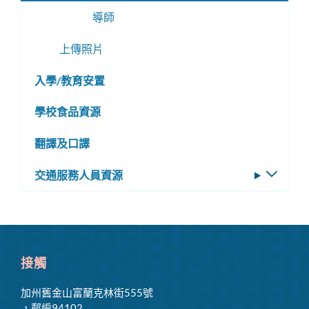
選
導師
單
上傳照片
入學/教育安置
學校食品資源
翻譯及口譯
交通服務人員資源
切
換
子
選
單
接觸
加州舊金山富蘭克林街555號
，郵編94102