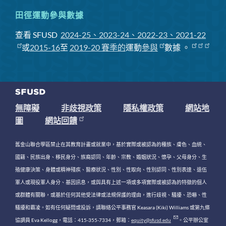
田徑運動參與數據
查看 SFUSD
2024-25、2023-24、2022-23、2021-22
或
2015-16
至
2019-20 賽季
的
運動
參與
數據
。
無障礙
非歧視政策
隱私權政策
網站地
圖
網站回饋
舊金山聯合學區禁止在其教育計畫或就業中，基於實際或被認為的種族、膚色、血統、
國籍、民族出身、移民身分、族裔認同、年齡、宗教、婚姻狀況、懷孕、父母身分、生
殖健康決策、身體或精神殘疾、醫療狀況、性別、性取向、性別認同、性別表達、退伍
軍人或現役軍人身分、基因訊息，或與具有上述一項或多項實際或被認為的特徵的個人
或群體有關聯，或基於任何其他受法律或法規保護的理由，進行歧視、騷擾、恐嚇、性
騷擾和霸凌。如有任何疑問或投訴，請聯絡公平事務官 Keasara (Kiki) Williams 或第九條
協調員 Eva Kellogg，電話：415-355-7334，郵箱：
equity@sfusd.edu
。公平辦公室