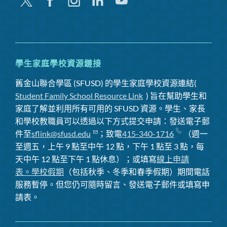
嘰
Facebook
Instagram
領
Youtube
嘰
英
喳
喳
學生家庭學校資源鏈接
舊金山聯合學區 (SFUSD) 的學生家庭學校資源連結(
Student Family School Resource Link
) 旨在幫助學生和
家庭了解並利用所有可用的 SFUSD 資源。學生、家長
和學校教職員可以透過以下方式提交申請：發送電子郵
件至
sflink@sfusd.edu
；致電
415-340-1716
（週一
至週五，上午 9 點至中午 12 點，下午 1 點至 3 點，每
天中午 12 點至下午 1 點休息）；或填寫
線上申請
表。
學校假期
（包括秋季、冬季和春季假期）期間電話
服務暫停
。但您仍可隨時留言、發送電子郵件或填寫申
請表。