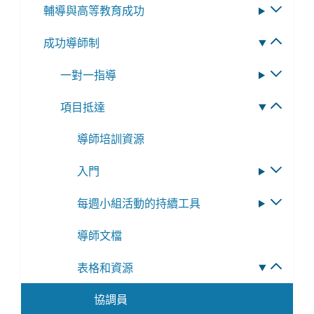
輔導與高等教育成功
切
子
換
選
成功導師制
切
子
單
換
選
一對一指導
切
子
單
換
選
項目抵達
切
子
單
換
選
導師培訓資源
子
單
選
入門
切
單
換
每週小組活動的持續工具
切
子
換
選
導師文檔
子
單
選
表格和資源
切
單
換
協調員
子