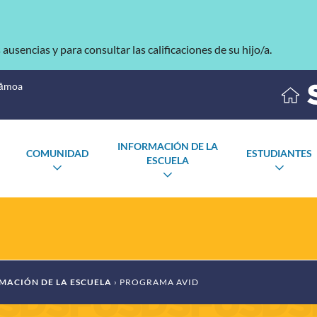
s ausencias y para consultar las calificaciones de su hijo/a.
Sāmoa
INFORMACIÓN DE LA
COMUNIDAD
ESTUDIANTES
ESCUELA
ALTERNAR
ALTE
NAR
ALTERNAR
SUBMENÚ
SUB
NÚ
SUBMENÚ
MACIÓN DE LA ESCUELA
PROGRAMA AVID