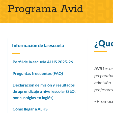
Programa Avid
pan
¿Qu
Información de la escuela
Perfil de la escuela ALHS 2025-26
AVID
es u
Preguntas frecuentes (FAQ)
preparator
admisión. 
Declaración de misión y resultados
profesores
de aprendizaje a nivel escolar (SLO,
por sus siglas en inglés)
- Promoci
Cómo llegar a ALHS