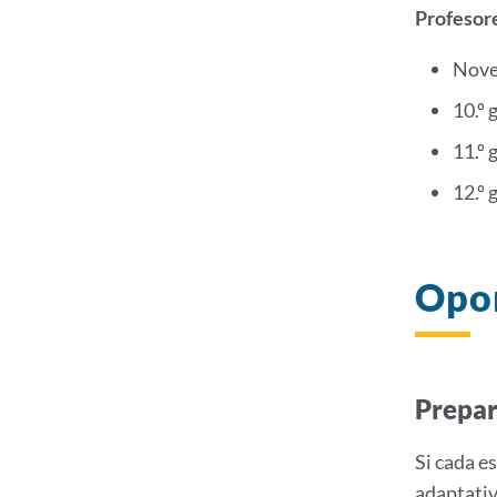
Profesore
Noven
10.º 
11.º 
12.º 
Opo
Prepar
Si cada e
adaptativ