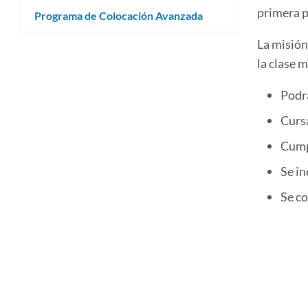
primera 
Programa de Colocación Avanzada
La misión
la clase 
Podrá
Cursa
Cumpl
Se in
Se co