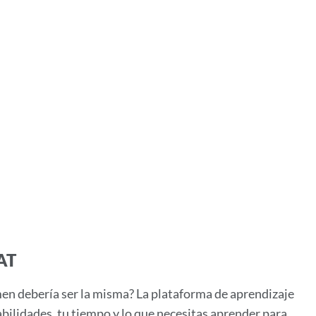
AT
amen debería ser la misma? La plataforma de aprendizaje
bilidades, tu tiempo y lo que necesitas aprender para