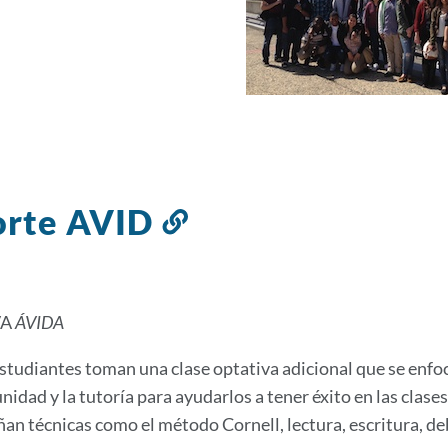
orte AVID
Enlace
a
esta
sección
VA
ÁVIDA
studiantes toman una clase optativa adicional que se enfoca
idad y la tutoría para ayudarlos a tener éxito en las clases
an técnicas como el método Cornell, lectura, escritura, de