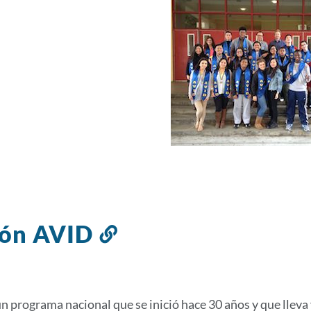
ión AVID
Enlace
a
esta
sección
n programa nacional que se inició hace 30 años y que lleva