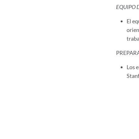
EQUIPO 
El eq
orien
traba
PREPARA
Los e
Stanf