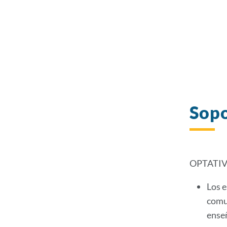
Sop
OPTATI
Los e
comun
enseñ