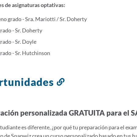
s de asignaturas optativas:
o grado - Sra. Mariotti / Sr. Doherty
grado - Sr. Doherty
grado - Sr. Doyle
grado - Sr. Hutchinson
rtunidades
Enlace
a
esta
sección
ación personalizada GRATUITA para el S
studiante es diferente, ¿por qué tu preparación para el ex
o de Snapwiz crea un curso personalizado basado en tus ha