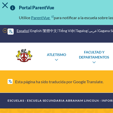
MOSTRAR/OCULTAR MENSAJE DE ALERTA
Saltar
Información
al
Portal ParentVue
contenido
importante
principal
Utilice
ParentVue
para notificar a la escuela sobre la
Más
Español
English
繁體中文
Tiếng Việt
Tagalog
عربى
Gagana 
opciones
Menú
Escuelas
FACULTAD Y
ATLETISMO
principal
DEPARTAMENTOS
ALTERNAR
ALTER
SUBMENÚ
SUBME
Esta página ha sido traducida por Google Translate.
Migaja
ESCUELAS
ESCUELA SECUNDARIA ABRAHAM LINCOLN
INFOR
de