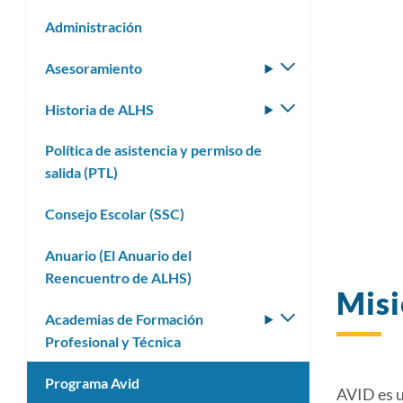
Administración
Asesoramiento
Alternar
submenú
Historia de ALHS
Alternar
submenú
Política de asistencia y permiso de
salida (PTL)
Consejo Escolar (SSC)
Anuario (El Anuario del
Reencuentro de ALHS)
Mis
Academias de Formación
Alternar
Profesional y Técnica
submenú
Programa Avid
AVID es u