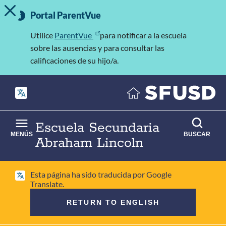
MOSTRAR/OCULTAR MENSAJE DE ALERTA
Saltar
Información
al
Portal ParentVue
importante
contenido
principal
Utilice
ParentVue
para notificar a la escuela
sobre las ausencias y para consultar las
calificaciones de su hijo/a.
Escuela Secundaria
MENÚS
BUSCAR
Abraham Lincoln
Esta página ha sido traducida por Google
Translate.
RETURN TO ENGLISH