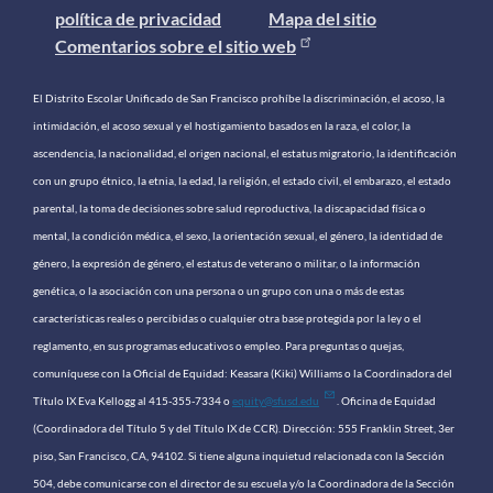
política de privacidad
Mapa del sitio
Comentarios sobre el sitio web
El Distrito Escolar Unificado de San Francisco prohíbe la discriminación, el acoso, la
intimidación, el acoso sexual y el hostigamiento basados ​​en la raza, el color, la
ascendencia, la nacionalidad, el origen nacional, el estatus migratorio, la identificación
con un grupo étnico, la etnia, la edad, la religión, el estado civil, el embarazo, el estado
parental, la toma de decisiones sobre salud reproductiva, la discapacidad física o
mental, la condición médica, el sexo, la orientación sexual, el género, la identidad de
género, la expresión de género, el estatus de veterano o militar, o la información
genética, o la asociación con una persona o un grupo con una o más de estas
características reales o percibidas o cualquier otra base protegida por la ley o el
reglamento, en sus programas educativos o empleo. Para preguntas o quejas,
comuníquese con la Oficial de Equidad: Keasara (Kiki) Williams o la Coordinadora del
Título IX Eva Kellogg al 415-355-7334 o
equity@sfusd.edu
. Oficina de Equidad
(Coordinadora del Título 5 y del Título IX de CCR). Dirección: 555 Franklin Street, 3er
piso, San Francisco, CA, 94102. Si tiene alguna inquietud relacionada con la Sección
504, debe comunicarse con el director de su escuela y/o la Coordinadora de la Sección