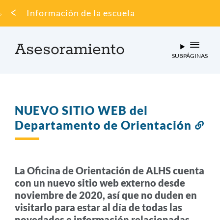
Migaja
Información de la escuela
de
pan
Asesoramiento
SUBPÁGINAS
NUEVO SITIO WEB del
Departamento de Orientación
Enl
a
est
sec
La Oficina de Orientación de ALHS cuenta
con un nuevo sitio web externo desde
noviembre de 2020, así que no duden en
visitarlo para estar al día de todas las
novedades e información relacionadas