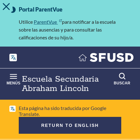
MOSTRAR/OCULTAR MENSAJE DE ALERTA
Saltar
Información
al
Portal ParentVue
importante
contenido
principal
Utilice
ParentVue
para notificar a la escuela
sobre las ausencias y para consultar las
calificaciones de su hijo/a.
Escuela Secundaria
MENÚS
BUSCAR
Abraham Lincoln
Esta página ha sido traducida por Google
Translate.
RETURN TO ENGLISH