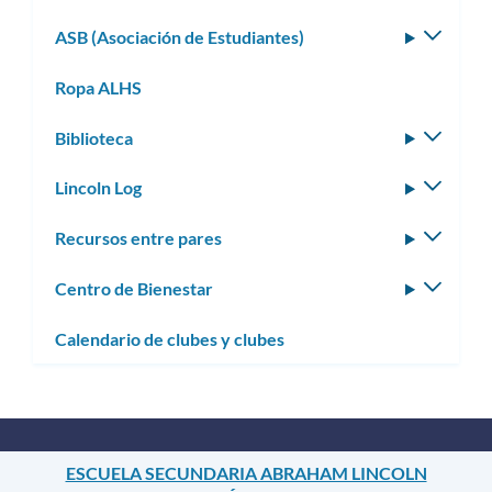
ASB (Asociación de Estudiantes)
Altern
subm
Ropa ALHS
Biblioteca
Altern
subm
Lincoln Log
Altern
subm
Recursos entre pares
Altern
subm
Centro de Bienestar
Altern
subm
Calendario de clubes y clubes
ESCUELA SECUNDARIA ABRAHAM LINCOLN