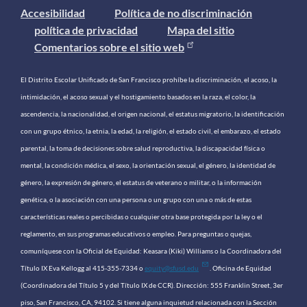
Accesibilidad
Política de no discriminación
política de privacidad
Mapa del sitio
Comentarios sobre el sitio web
El Distrito Escolar Unificado de San Francisco prohíbe la discriminación, el acoso, la
intimidación, el acoso sexual y el hostigamiento basados ​​en la raza, el color, la
ascendencia, la nacionalidad, el origen nacional, el estatus migratorio, la identificación
con un grupo étnico, la etnia, la edad, la religión, el estado civil, el embarazo, el estado
parental, la toma de decisiones sobre salud reproductiva, la discapacidad física o
mental, la condición médica, el sexo, la orientación sexual, el género, la identidad de
género, la expresión de género, el estatus de veterano o militar, o la información
genética, o la asociación con una persona o un grupo con una o más de estas
características reales o percibidas o cualquier otra base protegida por la ley o el
reglamento, en sus programas educativos o empleo. Para preguntas o quejas,
comuníquese con la Oficial de Equidad: Keasara (Kiki) Williams o la Coordinadora del
Título IX Eva Kellogg al 415-355-7334 o
equity@sfusd.edu
. Oficina de Equidad
(Coordinadora del Título 5 y del Título IX de CCR). Dirección: 555 Franklin Street, 3er
piso, San Francisco, CA, 94102. Si tiene alguna inquietud relacionada con la Sección