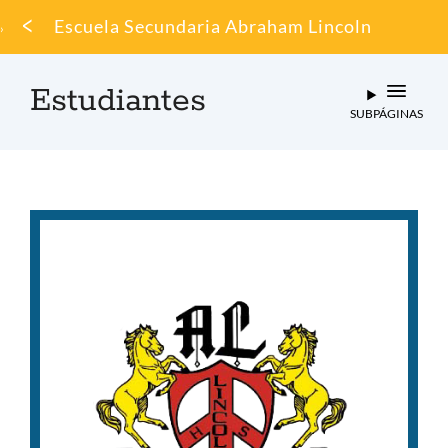
Migaja
Escuela Secundaria Abraham Lincoln
de
pan
Estudiantes
SUBPÁGINAS