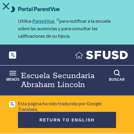
MOSTRAR/OCULTAR MENSAJE DE ALERTA
Saltar
Información
al
Portal ParentVue
importante
contenido
principal
Utilice
ParentVue
para notificar a la escuela
sobre las ausencias y para consultar las
calificaciones de su hijo/a.
Escuela Secundaria
MENÚS
BUSCAR
Abraham Lincoln
Esta página ha sido traducida por Google
Translate.
RETURN TO ENGLISH