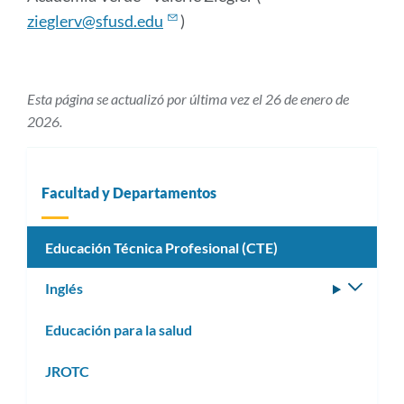
zieglerv@sfusd.edu
)
Esta página se actualizó por última vez el 26 de enero de
2026.
Facultad y Departamentos
Educación Técnica Profesional (CTE)
Inglés
Altern
subm
Educación para la salud
JROTC