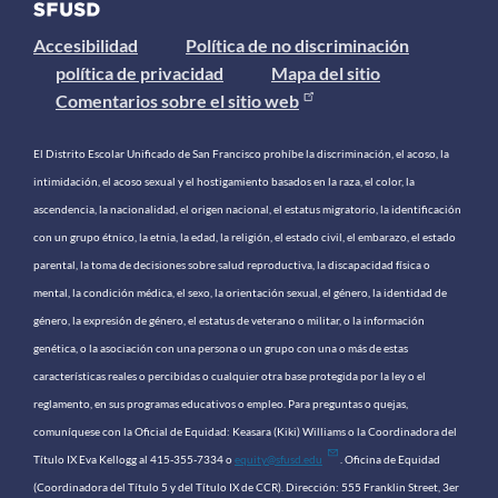
Accesibilidad
Política de no discriminación
política de privacidad
Mapa del sitio
Comentarios sobre el sitio web
El Distrito Escolar Unificado de San Francisco prohíbe la discriminación, el acoso, la
intimidación, el acoso sexual y el hostigamiento basados ​​en la raza, el color, la
ascendencia, la nacionalidad, el origen nacional, el estatus migratorio, la identificación
con un grupo étnico, la etnia, la edad, la religión, el estado civil, el embarazo, el estado
parental, la toma de decisiones sobre salud reproductiva, la discapacidad física o
mental, la condición médica, el sexo, la orientación sexual, el género, la identidad de
género, la expresión de género, el estatus de veterano o militar, o la información
genética, o la asociación con una persona o un grupo con una o más de estas
características reales o percibidas o cualquier otra base protegida por la ley o el
reglamento, en sus programas educativos o empleo. Para preguntas o quejas,
comuníquese con la Oficial de Equidad: Keasara (Kiki) Williams o la Coordinadora del
Título IX Eva Kellogg al 415-355-7334 o
equity@sfusd.edu
. Oficina de Equidad
(Coordinadora del Título 5 y del Título IX de CCR). Dirección: 555 Franklin Street, 3er