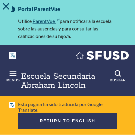
MOSTRAR/OCULTAR MENSAJE DE ALERTA
Saltar
Información
al
Portal ParentVue
importante
contenido
principal
Utilice
ParentVue
para notificar a la escuela
sobre las ausencias y para consultar las
calificaciones de su hijo/a.
Escuela Secundaria
MENÚS
BUSCAR
Abraham Lincoln
Esta página ha sido traducida por Google
Translate.
RETURN TO ENGLISH