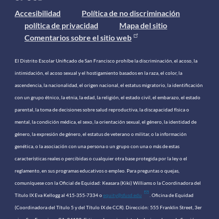
Accesibilidad
Política de no discriminación
política de privacidad
Mapa del sitio
Comentarios sobre el sitio web
El Distrito Escolar Unificado de San Francisco prohíbe la discriminación, el acoso, la
intimidación, el acoso sexual y el hostigamiento basados ​​en la raza, el color, la
ascendencia, la nacionalidad, el origen nacional, el estatus migratorio, la identificación
con un grupo étnico, la etnia, la edad, la religión, el estado civil, el embarazo, el estado
parental, la toma de decisiones sobre salud reproductiva, la discapacidad física o
mental, la condición médica, el sexo, la orientación sexual, el género, la identidad de
género, la expresión de género, el estatus de veterano o militar, o la información
genética, o la asociación con una persona o un grupo con una o más de estas
características reales o percibidas o cualquier otra base protegida por la ley o el
reglamento, en sus programas educativos o empleo. Para preguntas o quejas,
comuníquese con la Oficial de Equidad: Keasara (Kiki) Williams o la Coordinadora del
Título IX Eva Kellogg al 415-355-7334 o
equity@sfusd.edu
. Oficina de Equidad
(Coordinadora del Título 5 y del Título IX de CCR). Dirección: 555 Franklin Street, 3er