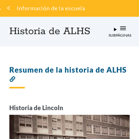
Migaja
Información de la escuela
de
pan
Historia de ALHS
SUBPÁGINAS
Resumen de la historia de ALHS
Enlace
a
esta
sección
Historia de Lincoln