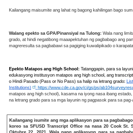
Kailangang maisumite ang lahat ng bagong kahilingan bago suma
Walang epekto sa GPA/Pinansiyal na Tulong:
 Wala nang limi
grado, at hindi negatibong maaapektuhan ng pagbabago ang pangg
magreresulta sa pagbabawi sa pagiging kuwalipikado o karapatan
Epekto Matapos ang High School:
 Tatanggapin, para sa layu
edukasyong institusyon matapos ang high school, ang transcrip
o Hindi Pasado (Pass or No Pass) sa halip na letrang grado: 
Lis
Institutions)
: 
https://www.cde.ca.gov/ci/gs/ps/ab104surveyresu
matapos ang high school), kasama na iyong nasa ibang estado, 
na letrang grado para sa mga layunin ng pagpasok para sa pag-a
Kailangang isumite ang mga aplikasyon para sa pagbabago
koreo sa SFUSD Transcript Office na nasa 20 Cook St. 
Oktubre 22, 2021. Wala nang aplikasyon para sa pagbab