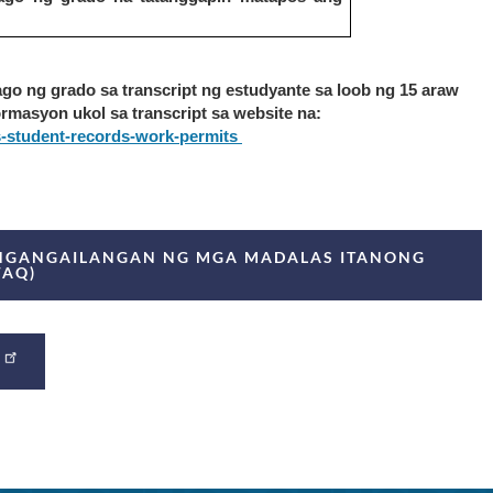
o ng grado sa transcript ng estudyante sa loob ng 15 araw 
matapos matanggap ang aplikasyon. Matatagpuan ang impormasyon ukol sa transcript sa website na: 
s-student-records-work-permits 
ANGANGAILANGAN NG MGA MADALAS ITANONG
FAQ)