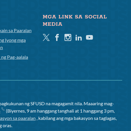
MGA LINK SA SOCIAL
MEDIA
ain sa Paaralan
Twitter
Facebook
Instagram
Linkedin
Youtube
ng Iyong mga
an
 ng Pag-aalala
apagkukunan ng SFUSD na magagamit nila. Maaaring mag-
6
(Biyernes, 9 am hanggang tanghali at 1 hanggang 3 pm,
asyon sa paaralan
, kabilang ang mga bakasyon sa taglagas,
g oras.