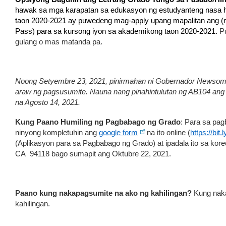
hawak sa mga karapatan sa edukasyon ng estudyanteng nasa hig
taon 2020-2021 ay puwedeng mag-apply upang mapalitan ang (m
Pass) para sa kursong iyon sa akademikong taon 2020-2021. 
P
gulang o mas matanda pa.  
Noong Setyembre 23, 2021, pinirmahan ni Gobernador Newsom an
araw ng pagsusumite. Nauna nang pinahintulutan ng AB104 ang 
na Agosto 14, 2021. 
Kung Paano Humiling ng Pagbabago ng Grado
: Para sa pa
ninyong kompletuhin ang 
google form
 na ito online (
https://bit.
(Aplikasyon para sa Pagbabago ng Grado) at ipadala ito sa kor
CA  94118 bago sumapit ang Oktubre 22, 2021. 
Paano kung nakapagsumite na ako ng kahilingan? 
Kung naka
kahilingan.  