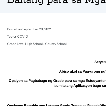
Baitang para sa Mga
Announcement
Posted on
September 28, 2021
Topics
COVID
Details
Grade Level
High School
County School
Announcement
Message
Setyem
Abiso ukol sa Pag-urong ng
Opsiyon sa Pagbabago ng Grado para sa mga Estudyanteng
Isumite ang Aplikasyon bago su
Opsiyong Baguhin ang Letrang Grado Tungo sa Pasado/Hin