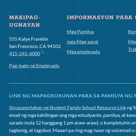
MAKIPAG-
IMPORMASYON PARA 
UGNAYAN
Mga Pamilya
Ko
555 Kalye Franklin
mga Mag-aaral
Mga
San Francisco, CA 94102
Tra
Mga empleyado
415-241-6000
Pag-login ng Empleyado
LINK NG MAPAGKUKUNAN PARA SA PAMILYA NG 
Sinusuportahan ng Student Family School Resource Link
ng 
email ng mga kahilingan ang mga estudyante, pamilya, at kaw
sarado mula 12 hanggang 1 pm araw-araw), o kumpletuhin a
taglamig, at tagsibol. Maaari pa ring mag-iwan ng voicemail 