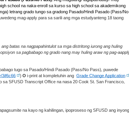
h school na naka-enroll sa kurso sa high school sa akademikong 
ga) letrang grado tungo sa gradong Pasado/Hindi Pasado (Pass/No 
uwedeng mag-apply para sa sarili ang mga estudyanteng 18 taong 
g batas na nagpapahintulot sa mga distritong iurong ang huling 
opsiyon sa pagbabago ng grado nang may huling araw ng pag-aapply
gbabago tugo sa Pasado/Hindi Pasado (Pass/No Pass), puwede 
ly/3if6c66
) 
O
 i-print at kompletuhin ang  
Grade Change Application
eo sa SFUSD Transcript Office na nasa 20 Cook St. San Francisco, 
pagsumite na kayo ng kahilingan, ipoproseso ng SFUSD ang inyong