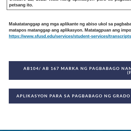
petsang ito.
Makatatanggap ang mga aplikante ng abiso ukol sa pagbabag
https://www.sfusd.edu/services/student-services/transcript
Announcement
AB104/ AB 167 MARKA NG PAGBABAGO N
Links
(
APLIKASYON PARA SA PAGBABAGO NG GRADO