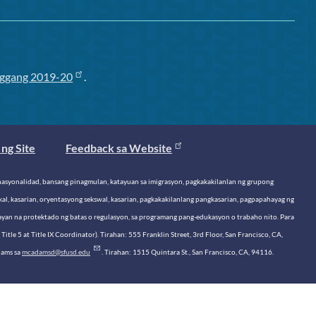
ggang 2019-20
.
ng Site
Feedback sa Website
o, nasyonalidad, bansang pinagmulan, katayuan sa imigrasyon, pagkakakilanlan ng grupong
al, kasarian, oryentasyong sekswal, kasarian, pagkakakilanlang pangkasarian, pagpapahayag ng
tayan na protektado ng batas o regulasyon, sa programang pang-edukasyon o trabaho nito. Para
 Title 5 at Title IX Coordinator). Tirahan: 555 Franklin Street, 3rd Floor, San Francisco, CA,
dams sa
mcadamsd@sfusd.edu
. Tirahan: 1515 Quintara St., San Francisco, CA, 94116.