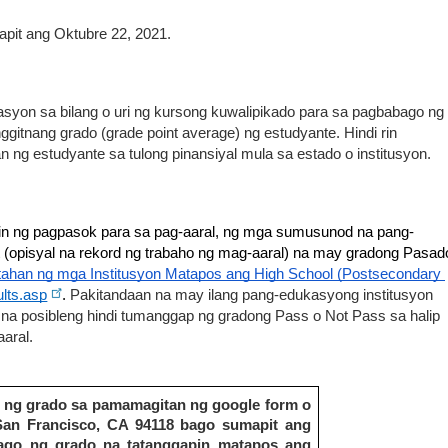
pit ang Oktubre 22, 2021. 
tasyon sa bilang o uri ng kursong kuwalipikado para sa pagbabago ng 
itnang grado (grade point average) ng estudyante. Hindi rin 
 ng estudyante sa tulong pinansiyal mula sa estado o institusyon. 
nin ng pagpasok para sa pag-aaral, ng mga sumusunod na pang-
t (opisyal na rekord ng trabaho ng mag-aaral) na may gradong Pasado
tahan ng mga Institusyon Matapos ang High School (Postsecondary 
lts.asp
. 
Pakitandaan na may ilang pang-edukasyong institusyon 
na posibleng hindi tumanggap ng gradong Pass o Not Pass sa halip 
aral. 
 ng grado sa pamamagitan ng google form o 
San Francisco, CA 94118 bago sumapit ang 
ago ng grado na tatanggapin matapos ang 