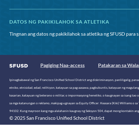
DATOS NG PAKIKILAHOK SA ATLETIKA
Tingnan ang datos ng pakikilahok sa atletika ng SFUSD para 
Pagiging Naa-access
Patakaran sa Wala
Ipinagbabawal ng San Francisco Unified School District ang diskriminasyon, panliligalig, pana
etniko, etnisidad, edad, relihiyon, katayuan sa pag-aasawa, pagbubuntis, katayuan ng magulan
kasarian, katayuan ng beterano o militar, o impormasyong henetiko, o kaugnayan sa isang tao 
sa mga katanungan o reklamo, makipag-ugnayan sa Equity Officer: Keasara (Kiki) Williams o sa
94102. Kung mayroon kang mga alalahanin kaugnay ng Seksyon 504, dapat mong kontakin ang 
© 2025 San Francisco Unified School District