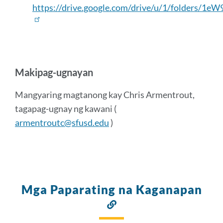
https://drive.google.com/drive/u/1/folder
Makipag-ugnayan
Mangyaring magtanong kay Chris Armentrout,
tagapag-ugnay ng kawani (
armentroutc@sfusd.edu
)
Mga Paparating na Kaganapan
Link
sa