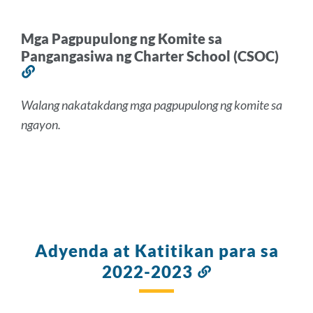
seksyong
ito
Mga Pagpupulong ng Komite sa
Pangangasiwa ng Charter School (CSOC)
Link
sa
Walang nakatakdang mga pagpupulong ng komite sa
seksyong
ngayon.
ito
Adyenda at Katitikan para sa
2022-2023
Link
sa
seksyong