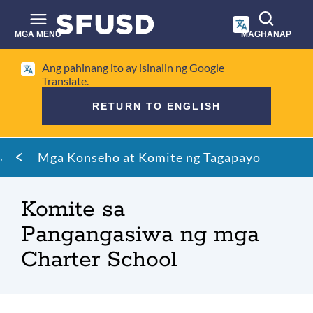
Laktawan
ang
pangunahing
MGA MENU
MAGHANAP
nilalaman
Paghahanap
Ang pahinang ito ay isinalin ng Google
sa
Translate.
site
RETURN TO ENGLISH
Mumo
Mga Konseho at Komite ng Tagapayo
ng
tinapay
Komite sa
Pangangasiwa ng mga
Charter School