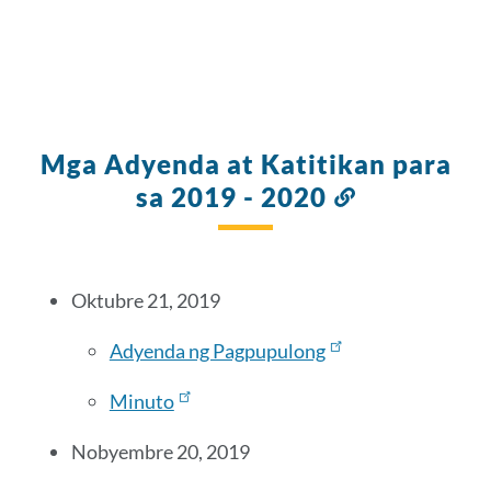
Mga Adyenda at Katitikan para
sa 2019 - 2020
Link
sa
seksyong
ito
Oktubre 21, 2019
Adyenda ng Pagpupulong
Minuto
Nobyembre 20, 2019