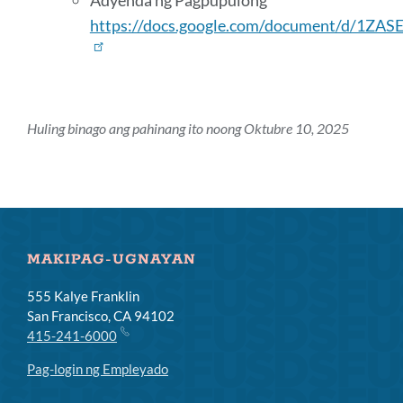
Adyenda ng Pagpupulong
https://docs.google.com/document/d/1Z
Huling binago ang pahinang ito noong Oktubre 10, 2025
MAKIPAG-UGNAYAN
555 Kalye Franklin
San Francisco, CA 94102
415-241-6000
Pag-login ng Empleyado