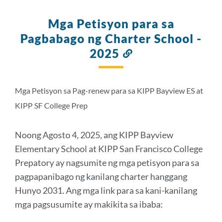
Mga Petisyon para sa
Pagbabago ng Charter School -
2025
Link
sa
seksyong
ito
Mga Petisyon sa Pag-renew para sa KIPP Bayview ES at
KIPP SF College Prep
Noong Agosto 4, 2025, ang KIPP Bayview
Elementary School at KIPP San Francisco College
Prepatory ay nagsumite ng mga petisyon para sa
pagpapanibago ng kanilang charter hanggang
Hunyo 2031. Ang mga link para sa kani-kanilang
mga pagsusumite ay makikita sa ibaba: