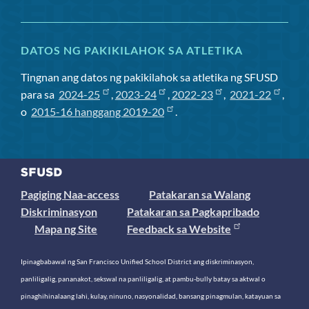
DATOS NG PAKIKILAHOK SA ATLETIKA
Tingnan ang datos ng pakikilahok sa atletika ng SFUSD
para sa
2024-25
,
2023-24
,
2022-23
,
2021-22
,
o
2015-16 hanggang 2019-20
.
Pagiging Naa-access
Patakaran sa Walang
Diskriminasyon
Patakaran sa Pagkapribado
Mapa ng Site
Feedback sa Website
Ipinagbabawal ng San Francisco Unified School District ang diskriminasyon,
panliligalig, pananakot, sekswal na panliligalig, at pambu-bully batay sa aktwal o
pinaghihinalaang lahi, kulay, ninuno, nasyonalidad, bansang pinagmulan, katayuan sa