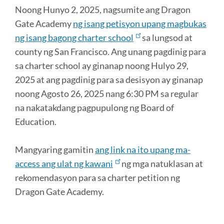
Noong Hunyo 2, 2025, nagsumite ang Dragon
Gate Academy
ng isang petisyon upang magbukas
ng isang bagong charter school
sa lungsod at
county ng San Francisco. Ang unang pagdinig para
sa charter school ay ginanap noong Hulyo 29,
2025 at ang pagdinig para sa desisyon ay ginanap
noong Agosto 26, 2025 nang 6:30 PM sa regular
na nakatakdang pagpupulong ng Board of
Education.
Mangyaring gamitin
ang link na ito upang ma-
access ang ulat ng kawani
ng mga natuklasan at
rekomendasyon para sa charter petition ng
Dragon Gate Academy.