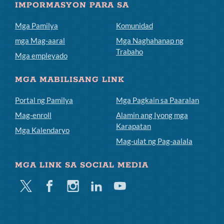
IMPORMASYON PARA SA
Mga Pamilya
Komunidad
mga Mag-aaral
Mga Naghahanap ng
Trabaho
Mga empleyado
MGA MABILISANG LINK
Portal ng Pamilya
Mga Pagkain sa Paaralan
Mag-enroll
Alamin ang Iyong mga
Karapatan
Mga Kalendaryo
Mag-ulat ng Pag-aalala
MGA LINK SA SOCIAL MEDIA
Twitter
Facebook
Instagram
Linkedin
Youtube