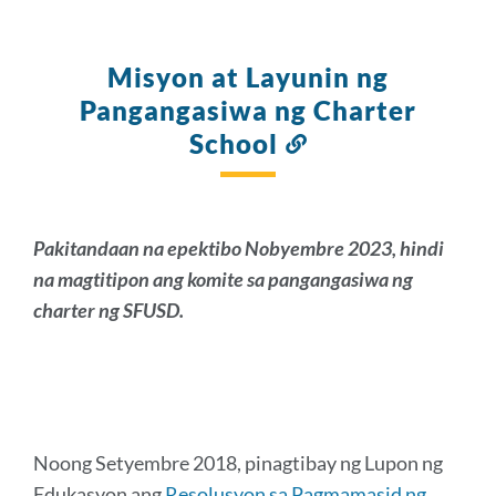
Misyon at Layunin ng
Pangangasiwa ng Charter
School
Link
sa
seksyong
ito
Pakitandaan na epektibo Nobyembre 2023, hindi
na magtitipon ang komite sa pangangasiwa ng
charter ng SFUSD.
Noong Setyembre 2018, pinagtibay ng Lupon ng
Edukasyon ang
Resolusyon sa Pagmamasid ng