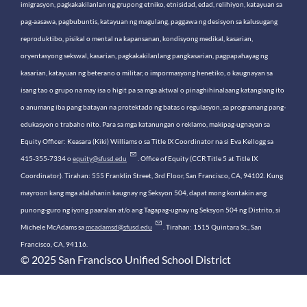
imigrasyon, pagkakakilanlan ng grupong etniko, etnisidad, edad, relihiyon, katayuan sa
pag-aasawa, pagbubuntis, katayuan ng magulang, paggawa ng desisyon sa kalusugang
reproduktibo, pisikal o mental na kapansanan, kondisyong medikal, kasarian,
oryentasyong sekswal, kasarian, pagkakakilanlang pangkasarian, pagpapahayag ng
kasarian, katayuan ng beterano o militar, o impormasyong henetiko, o kaugnayan sa
isang tao o grupo na may isa o higit pa sa mga aktwal o pinaghihinalaang katangiang ito
o anumang iba pang batayan na protektado ng batas o regulasyon, sa programang pang-
edukasyon o trabaho nito. Para sa mga katanungan o reklamo, makipag-ugnayan sa
Equity Officer: Keasara (Kiki) Williams o sa Title IX Coordinator na si Eva Kellogg sa
415-355-7334 o
equity@sfusd.edu
. Office of Equity (CCR Title 5 at Title IX
Coordinator). Tirahan: 555 Franklin Street, 3rd Floor, San Francisco, CA, 94102. Kung
mayroon kang mga alalahanin kaugnay ng Seksyon 504, dapat mong kontakin ang
punong-guro ng iyong paaralan at/o ang Tagapag-ugnay ng Seksyon 504 ng Distrito, si
Michele McAdams sa
mcadamsd@sfusd.edu
. Tirahan: 1515 Quintara St., San
Francisco, CA, 94116.
© 2025 San Francisco Unified School District