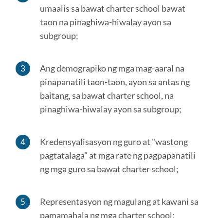
umaalis sa bawat charter school bawat
taon na pinaghiwa-hiwalay ayon sa
subgroup;
Ang demograpiko ng mga mag-aaral na
pinapanatili taon-taon, ayon sa antas ng
baitang, sa bawat charter school, na
pinaghiwa-hiwalay ayon sa subgroup;
Kredensyalisasyon ng guro at "wastong
pagtatalaga" at mga rate ng pagpapanatili
ng mga guro sa bawat charter school;
Representasyon ng magulang at kawani sa
pamamahala ng mga charter school;