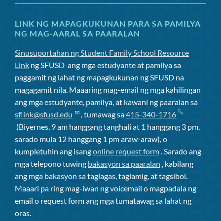
LINK NG MAPAGKUKUNAN PARA SA PAMILYA
NG MAG-AARAL SA PAARALAN
Sinusuportahan ng Student Family School Resource
Link
ng SFUSD
ang mga estudyante at pamilya sa
paggamit ng lahat ng mapagkukunan ng SFUSD na
magagamit nila. Maaaring mag-email ng mga kahilingan
ang mga estudyante, pamilya, at kawani ng paaralan sa
sflink@sfusd.edu
, tumawag sa
415-340-1716
(Biyernes, 9 am hanggang tanghali at 1 hanggang 3 pm,
sarado mula 12 hanggang 1 pm araw-araw), o
kumpletuhin ang isang
online request form
. Sarado ang
mga telepono tuwing
bakasyon sa paaralan
, kabilang
ang mga bakasyon sa taglagas, taglamig, at tagsibol.
Maaari pa ring mag-iwan ng voicemail o magpadala ng
email o request form ang mga tumatawag sa lahat ng
oras.