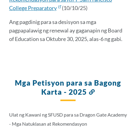
College Preparatory
(10/10/25)
Ang pagdinig para sa desisyon sa mga
pagpapalawig ng renewal ay gaganapin ng Board
of Education sa Oktubre 30, 2025, alas-6 ng gabi.
Mga Petisyon para sa Bagong
Karta - 2025
Link
sa
seksyong
ito
Ulat ng Kawani ng SFUSD para sa Dragon Gate Academy
- Mga Natuklasan at Rekomendasyon