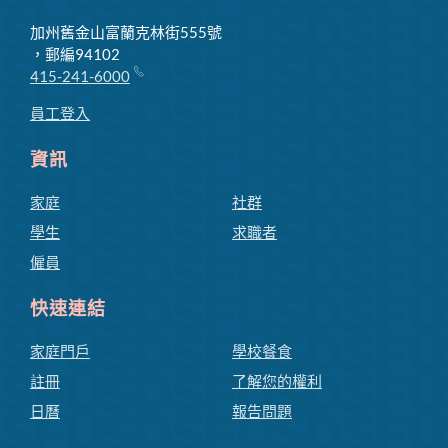
加州舊金山富蘭克林街555號
，郵編94102
415-241-6000
員工登入
資訊
家庭
社群
學生
求職者
僱員
快速連結
家庭門戶
學校餐食
註冊
了解您的權利
日曆
報告問題