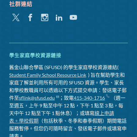
社群連結
嘰
Facebook
Instagram
領
Youtube
嘰
英
喳
喳
學生家庭學校資源鏈接
舊金山聯合學區 (SFUSD) 的學生家庭學校資源連結(
Student Family School Resource Link
) 旨在幫助學生和
家庭了解並利用所有可用的 SFUSD 資源。學生、家長
和學校教職員可以透過以下方式提交申請：發送電子郵
件至
sflink@sfusd.edu
；致電
415-340-1716
（週一
至週五，上午 9 點至中午 12 點，下午 1 點至 3 點，每
天中午 12 點至下午 1 點休息）；或填寫
線上申請
表。
學校假期
（包括秋季、冬季和春季假期）期間電話
服務暫停
。但您仍可隨時留言、發送電子郵件或填寫申
請表。