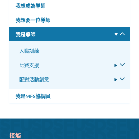
選
我想成為導師
單
我想要一位導師
我是導師
切
換
子
入職訓練
選
比賽支援
切
單
換
配對活動創意
切
子
換
選
子
我是MFS協調員
單
選
單
接觸