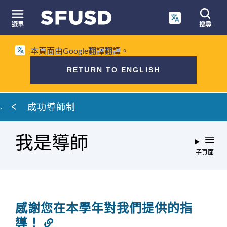
跳
至
選單
搜尋
內
網
容
本頁面由Google翻譯翻譯。
站
搜
RETURN TO ENGLISH
尋
麵
成功導師制
包
屑
我是導師
子頁面
感謝您在本學年對我們提供的指
導！
連