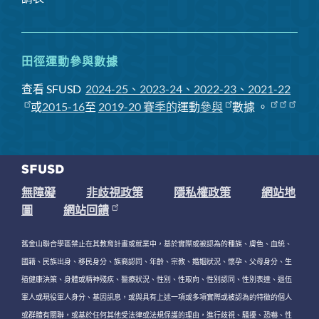
田徑運動參與數據
查看 SFUSD
2024-25、2023-24、2022-23、2021-22
或
2015-16
至
2019-20 賽季
的
運動
參與
數據
。
無障礙
非歧視政策
隱私權政策
網站地
圖
網站回饋
舊金山聯合學區禁止在其教育計畫或就業中，基於實際或被認為的種族、膚色、血統、
國籍、民族出身、移民身分、族裔認同、年齡、宗教、婚姻狀況、懷孕、父母身分、生
殖健康決策、身體或精神殘疾、醫療狀況、性別、性取向、性別認同、性別表達、退伍
軍人或現役軍人身分、基因訊息，或與具有上述一項或多項實際或被認為的特徵的個人
或群體有關聯，或基於任何其他受法律或法規保護的理由，進行歧視、騷擾、恐嚇、性