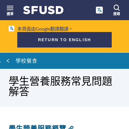
跳
至
選單
搜尋
內
網
容
本頁面由Google翻譯翻譯。
站
搜
RETURN TO ENGLISH
尋
麵
學校餐食
包
屑
學生營養服務常見問題
解答
學生營養服務概覽
連