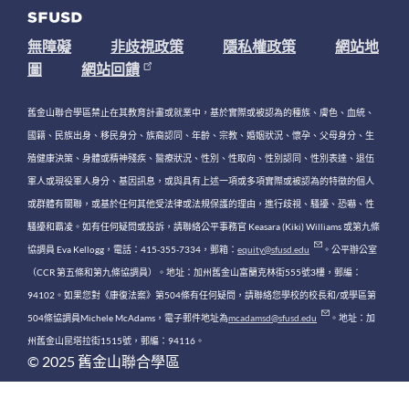
無障礙
非歧視政策
隱私權政策
網站地
圖
網站回饋
舊金山聯合學區禁止在其教育計畫或就業中，基於實際或被認為的種族、膚色、血統、
國籍、民族出身、移民身分、族裔認同、年齡、宗教、婚姻狀況、懷孕、父母身分、生
殖健康決策、身體或精神殘疾、醫療狀況、性別、性取向、性別認同、性別表達、退伍
軍人或現役軍人身分、基因訊息，或與具有上述一項或多項實際或被認為的特徵的個人
或群體有關聯，或基於任何其他受法律或法規保護的理由，進行歧視、騷擾、恐嚇、性
騷擾和霸凌。如有任何疑問或投訴，請聯絡公平事務官 Keasara (Kiki) Williams 或第九條
協調員 Eva Kellogg，電話：415-355-7334，郵箱：
equity@sfusd.edu
。公平辦公室
（CCR 第五條和第九條協調員）。地址：加州舊金山富蘭克林街555號3樓，郵編：
94102。如果您對《康復法案》第504條有任何疑問，請聯絡您學校的校長和/或學區第
504條協調員Michele McAdams，電子郵件地址為
mcadamsd@sfusd.edu
。地址：加
州舊金山昆塔拉街1515號，郵編：94116。
© 2025 舊金山聯合學區