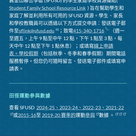
舊金山聯合學區 (SFUSD) 的學生家庭學校資源連結(
Student Family School Resource Link
) 旨在幫助學生和
家庭了解並利用所有可用的 SFUSD 資源。學生、家長
和學校教職員可以透過以下方式提交申請：發送電子郵
件至
sflink@sfusd.edu
；致電
415-340-1716
（週一
至週五，上午 9 點至中午 12 點，下午 1 點至 3 點，每
天中午 12 點至下午 1 點休息）；或填寫
線上申請
表。
學校假期
（包括秋季、冬季和春季假期）期間電話
服務暫停
。但您仍可隨時留言、發送電子郵件或填寫申
請表。
田徑運動參與數據
查看 SFUSD
2024-25、2023-24、2022-23、2021-22
或
2015-16
至
2019-20 賽季
的
運動
參與
數據
。