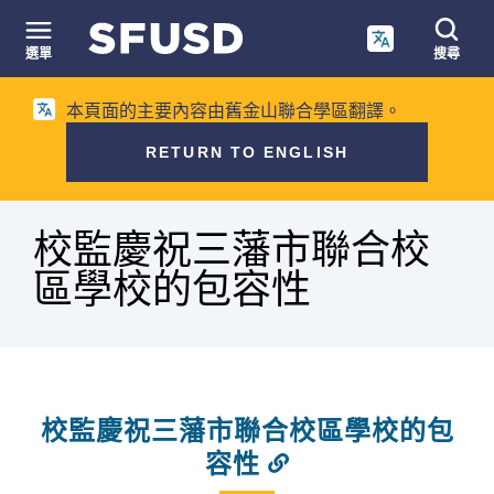
跳
至
選單
搜尋
內
網
容
本頁面的主要內容由舊金山聯合學區翻譯。
站
搜
RETURN TO ENGLISH
尋
麵
校監慶祝三藩市聯合校
包
屑
區學校的包容性
校監慶祝三藩市聯合校區學校的包
容性
Link
to