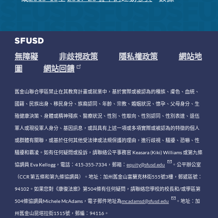
無障礙
非歧視政策
隱私權政策
網站地
圖
網站回饋
舊金山聯合學區禁止在其教育計畫或就業中，基於實際或被認為的種族、膚色、血統、
國籍、民族出身、移民身分、族裔認同、年齡、宗教、婚姻狀況、懷孕、父母身分、生
殖健康決策、身體或精神殘疾、醫療狀況、性別、性取向、性別認同、性別表達、退伍
軍人或現役軍人身分、基因訊息，或與具有上述一項或多項實際或被認為的特徵的個人
或群體有關聯，或基於任何其他受法律或法規保護的理由，進行歧視、騷擾、恐嚇、性
騷擾和霸凌。如有任何疑問或投訴，請聯絡公平事務官 Keasara (Kiki) Williams 或第九條
協調員 Eva Kellogg，電話：415-355-7334，郵箱：
equity@sfusd.edu
。公平辦公室
（CCR 第五條和第九條協調員）。地址：加州舊金山富蘭克林街555號3樓，郵遞區號：
94102。如果您對《康復法案》第504條有任何疑問，請聯絡您學校的校長和/或學區第
504條協調員Michele McAdams，電子郵件地址為
mcadamsd@sfusd.edu
。地址：加
州舊金山昆塔拉街1515號，郵編：94116。