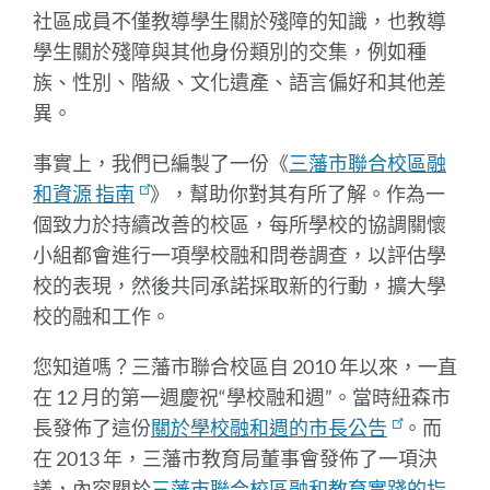
社區成員不僅教導學生關於殘障的知識，也教導
學生關於殘障與其他身份類別的交集，例如種
族、性別、階級、文化遺產、語言偏好和其他差
異。
事實上，我們已編製了一份《
三藩市聯合校區融
和資源 指南
》，幫助你對其有所了解。作為一
個致力於持續改善的校區，每所學校的協調關懷
小組都會進行一項學校融和問卷調查，以評估學
校的表現，然後共同承諾採取新的行動，擴大學
校的融和工作。
您知道嗎？三藩市聯合校區自 2010 年以來，一直
在 12 月的第一週慶祝“學校融和週”。當時紐森市
長發佈了這份
關於學校融和週的市長公告
。而
在 2013 年，三藩市教育局董事會發佈了一項決
議，內容關於
三藩市聯合校區融和教育實踐的指