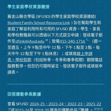
學生家庭學校資源鏈接
舊金山聯合學區 (SFUSD) 的學生家庭學校資源連結(
Student Family School Resource Link
) 旨在幫助學生和
家庭了解並利用所有可用的 SFUSD 資源。學生、家長
和學校教職員可以透過以下方式提交申請：發送電子郵
件至
sflink@sfusd.edu
；致電
415-340-1716
（週一
至週五，上午 9 點至中午 12 點，下午 1 點至 3 點，每
天中午 12 點至下午 1 點休息）；或填寫
線上申請
表。
學校假期
（包括秋季、冬季和春季假期）期間電話
服務暫停
。但您仍可隨時留言、發送電子郵件或填寫申
請表。
田徑運動參與數據
查看 SFUSD
2024-25、2023-24、2022-23、2021-22
或
2015-16
至
2019-20 賽季
的
運動
參與
數據
。