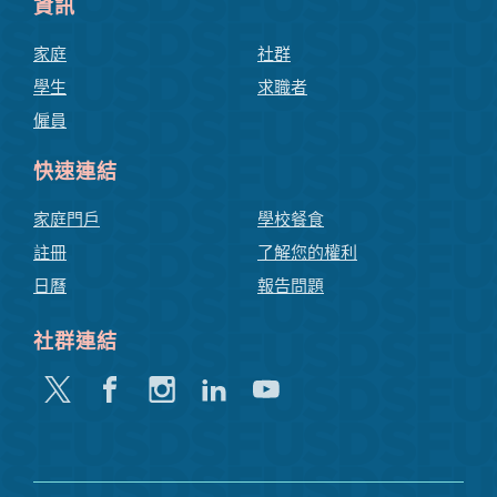
資訊
家庭
社群
學生
求職者
僱員
快速連結
家庭門戶
學校餐食
註冊
了解您的權利
日曆
報告問題
社群連結
嘰
Facebook
Instagram
領
Youtube
嘰
英
喳
喳