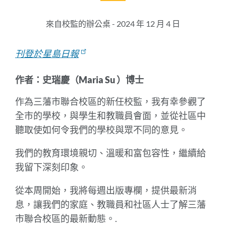
this
section
來自校監的辦公桌 - 2024 年 12 月 4 日
刊登於星島日報
作者：史瑞慶（Maria Su ）博士
作為三藩市聯合校區的新任校監，我有幸參觀了
全市的學校，與學生和教職員會面，並從社區中
聽取使如何令我們的學校與眾不同的意見。
我們的教育環境親切、溫暖和富包容性，繼續給
我留下深刻印象。
從本周開始，我將每週出版專欄，提供最新消
息，讓我們的家庭、教職員和社區人士了解三藩
市聯合校區的最新動態。.