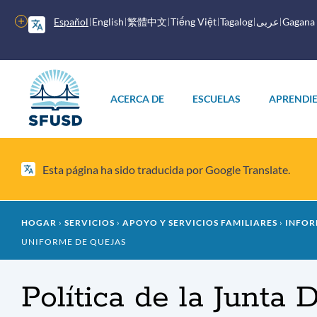
Saltar
al
Más
Español
English
繁體中文
Tiếng Việt
Tagalog
عربى
Gagana
contenido
opciones
principal
Menú
principal
ACERCA DE
ESCUELAS
APRENDI
Esta página ha sido traducida por Google Translate.
Migaja
HOGAR
SERVICIOS
APOYO Y SERVICIOS FAMILIARES
INFOR
UNIFORME DE QUEJAS
de
pan
Política de la Junta