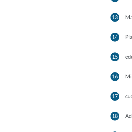
Ma
Pl
ed
Mi
cu
Ad