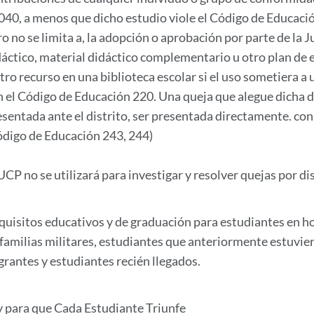
040, a menos que dicho estudio viole el Código de Educaci
o no se limita a, la adopción o aprobación por parte de la J
áctico, material didáctico complementario u otro plan de es
otro recurso en una biblioteca escolar si el uso sometiera a
n el Código de Educación 220. Una queja que alegue dicha d
esentada ante el distrito, ser presentada directamente. con
ódigo de Educación 243, 244)
 UCP no se utilizará para investigar y resolver quejas por d
quisitos educativos y de graduación para estudiantes en ho
 familias militares, estudiantes que anteriormente estuvier
grantes y estudiantes recién llegados.
y para que Cada Estudiante Triunfe