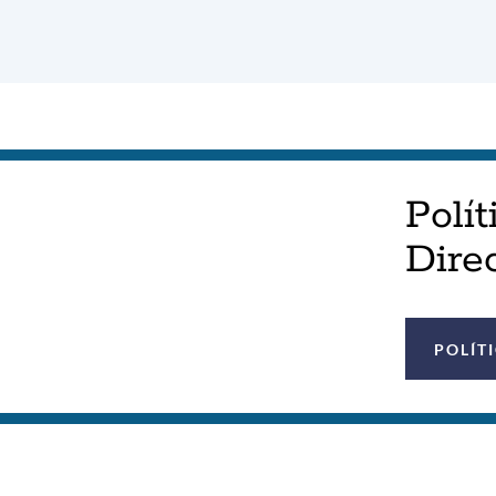
Polít
Direc
POLÍT