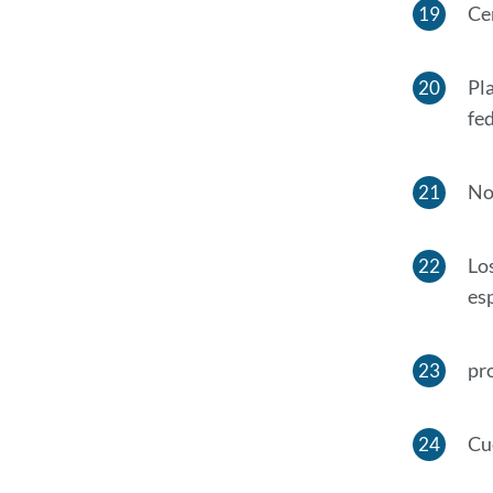
Ce
Pl
fed
No
Los
esp
pr
Cu