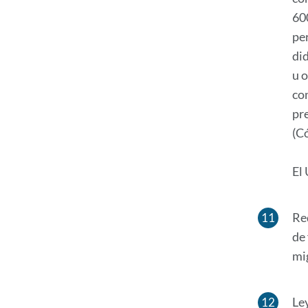
60
per
did
u 
co
pr
(C
El
Re
de
mi
Le