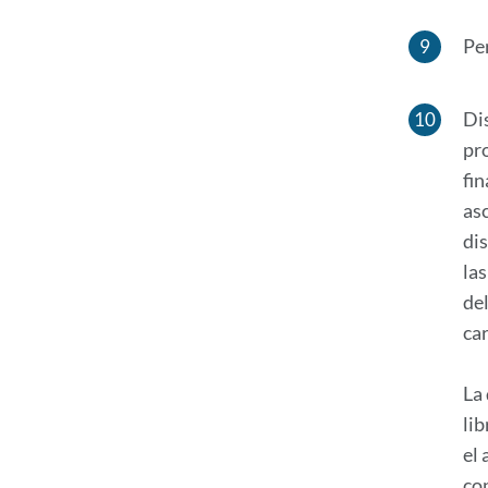
Pe
Di
pr
fin
asc
di
la
de
car
La 
li
el 
co