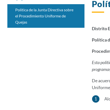
Polí
Política de la Junta Directiva sobre
el Procedimiento Uniforme de
Quejas
Distrito 
Política 
Procedim
Esta polít
programas 
De acuerd
Uniforme
Al