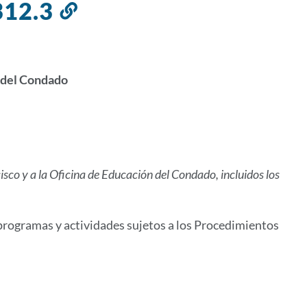
1312.3
Enlace
a
esta
sección
n del Condado
ncisco y a la Oficina de Educación del Condado, incluidos los
 programas y actividades sujetos a los Procedimientos