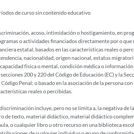
ríodos de curso sin contenido educativo
scriminación, acoso, intimidación o hostigamiento, en prog
ogramas o actividades financiados directamente por o que r
anciera estatal, basados ​​en las características reales o per
endencia, nacionalidad, origen nacional, estatus migratorio
scapacidad física o mental, condición médica o información 
s secciones 200 y 220 del Código de Educación (EC) y la Se
l Código Penal; o basado en la asociación de la persona co
acterísticas reales o percibidas.
discriminación incluye, pero no se limita a, la negativa de l
bro de texto, material didáctico, material didáctico complem
aula, o cualquier libro u otro recurso en una biblioteca escol
ntribuciones de cualquier individuo o grupo de conformida