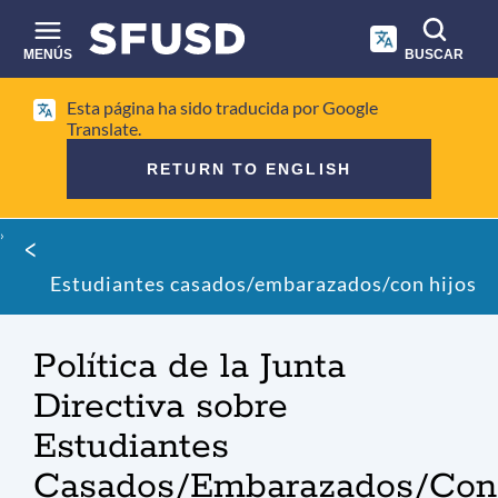
Saltar
al
contenido
MENÚS
BUSCAR
principal
Búsqueda
Esta página ha sido traducida por Google
en
Translate.
el
RETURN TO ENGLISH
sitio
Migaja
de
Estudiantes casados/embarazados/con hijos
pan
Política de la Junta
Directiva sobre
Estudiantes
Casados/Embarazados/Con