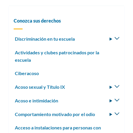
Conozca sus derechos
Discriminación en tu escuela
Altern
subm
Actividades y clubes patrocinados por la
escuela
Ciberacoso
Acoso sexual y Título IX
Altern
subm
Acoso e intimidación
Altern
subm
Comportamiento motivado por el odio
Altern
subm
Acceso a instalaciones para personas con