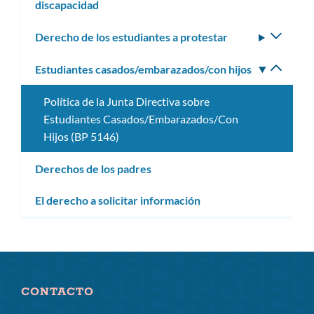
discapacidad
Derecho de los estudiantes a protestar
Altern
subm
Estudiantes casados/embarazados/con hijos
Altern
subm
Política de la Junta Directiva sobre
Estudiantes Casados/Embarazados/Con
Hijos (BP 5146)
Derechos de los padres
El derecho a solicitar información
CONTACTO