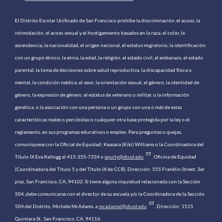
El Distrito Escolar Unificado de San Francisco prohíbe la discriminación, el acoso, la
intimidación, el acoso sexual y el hostigamiento basados ​​en la raza, el color, la
ascendencia, la nacionalidad, el origen nacional, el estatus migratorio, la identificación
con un grupo étnico, la etnia, la edad, la religión, el estado civil, el embarazo, el estado
parental, la toma de decisiones sobre salud reproductiva, la discapacidad física o
mental, la condición médica, el sexo, la orientación sexual, el género, la identidad de
género, la expresión de género, el estatus de veterano o militar, o la información
genética, o la asociación con una persona o un grupo con una o más de estas
características reales o percibidas o cualquier otra base protegida por la ley o el
reglamento, en sus programas educativos o empleo. Para preguntas o quejas,
comuníquese con la Oficial de Equidad: Keasara (Kiki) Williams o la Coordinadora del
Título IX Eva Kellogg al 415-355-7334 o
equity@sfusd.edu
. Oficina de Equidad
(Coordinadora del Título 5 y del Título IX de CCR). Dirección: 555 Franklin Street, 3er
piso, San Francisco, CA, 94102. Si tiene alguna inquietud relacionada con la Sección
504, debe comunicarse con el director de su escuela y/o la Coordinadora de la Sección
504 del Distrito, Michele McAdams, a
mcadamsd@sfusd.edu
. Dirección: 1515
Quintara St., San Francisco, CA, 94116.