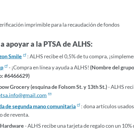
verificación imprimible para la recaudación de fondos
a apoyar a la PTSA de ALHS:
on Smile
: ALHS recibe el 0,5% de tu compra, ¡simplem
ip
- ¡Compra en línea y ayuda a ALHS!
(Nombre del gru
o: #6466629)
bow Grocery (esquina de Folsom St. y 13th St.)
- ALHS reci
ptsa.info@gmail.com
da de segunda mano comunitaria
: dona artículos usados
o de reventa.
 Hardware
- ALHS recibe una tarjeta de regalo con un 10%