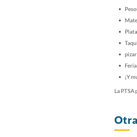
Peso
Mate
Plata
Taqui
pizar
Feria
¡Y m
La PTSA p
Otra