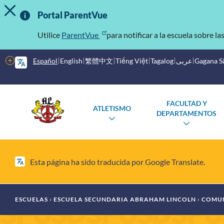
MOSTRAR/OCULTAR MENSAJE DE ALERTA
Saltar
Información
al
Portal ParentVue
contenido
importante
principal
Utilice
ParentVue
para notificar a la escuela sobre la
Más
Español
English
繁體中文
Tiếng Việt
Tagalog
عربى
Gagana 
opciones
Menú
Escuelas
FACULTAD Y
ATLETISMO
principal
DEPARTAMENTOS
ALTERNAR
ALTER
SUBMENÚ
SUBME
Esta página ha sido traducida por Google Translate.
Migaja
ESCUELAS
ESCUELA SECUNDARIA ABRAHAM LINCOLN
COMU
de