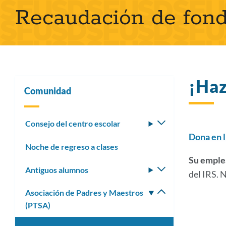
Recaudación de fon
pan
¡Haz
Comunidad
Consejo del centro escolar
Alternar
submenú
Dona en l
Noche de regreso a clases
Su emple
Antiguos alumnos
Alternar
del IRS. 
submenú
Asociación de Padres y Maestros
Alternar
(PTSA)
submenú