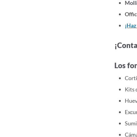
Moll
Offi
¡Haz
¡Conta
Los fo
Cort
Kits 
Huev
Excu
Sumi
Cáma