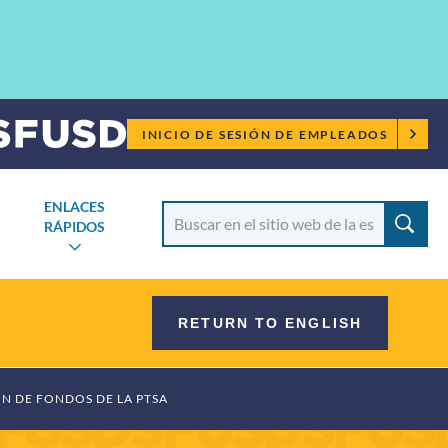
Menú
INICIO DE SESIÓN DE EMPLEADOS
para
empleados
ENLACES
Buscar
RÁPIDOS
escuela
RNAR
ALTERNAR
MENÚ
SUBMENÚ
RETURN TO ENGLISH
 DE FONDOS DE LA PTSA