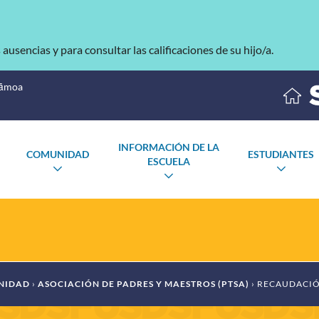
s ausencias y para consultar las calificaciones de su hijo/a.
Sāmoa
INFORMACIÓN DE LA
COMUNIDAD
ESTUDIANTES
ESCUELA
ALTERNAR
ALTE
NAR
ALTERNAR
SUBMENÚ
SUB
NÚ
SUBMENÚ
NIDAD
ASOCIACIÓN DE PADRES Y MAESTROS (PTSA)
RECAUDACIÓN