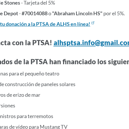
ie Stones
- Tarjeta del 5%
ce Depot
-
#70014088
o
"Abraham Lincoln HS"
por el 5%.
 tu donación a la PTSA de ALHS en línea!
cta con la PTSA!
alhsptsa.info@gmail.c
ndos de la PTSA han financiado los siguie
inas para el pequeño teatro
de construcción de paneles solares
os de erizo de mar
rsiones
nistros para terremotos
ras de vídeo para Mustang TV