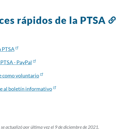
ces rápidos de la PTSA
Enl
a
est
sec
a PTSA
 PTSA - PayPal
e como voluntario
e al boletín informativo
 se actualizó por última vez el 9 de diciembre de 2021.