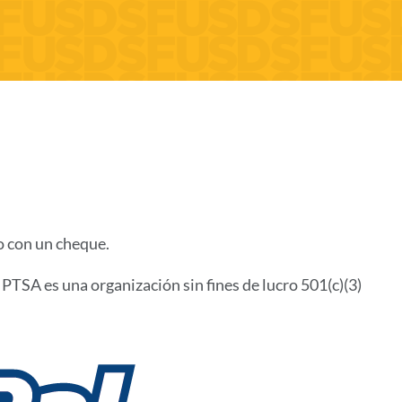
Enlace
a
esta
sección
o con un cheque.
TSA es una organización sin fines de lucro 501(c)(3)