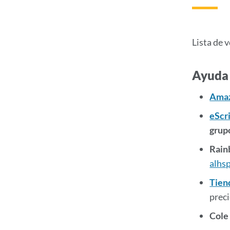
Lista de 
Ayuda 
Amaz
eScr
grup
Rain
alhs
Tien
preci
Cole