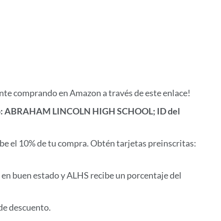
a
esta
sección
ente comprando en Amazon a través de este enlace!
po: ABRAHAM LINCOLN HIGH SCHOOL; ID del
be el 10% de tu compra. Obtén tarjetas preinscritas:
 ​​en buen estado y ALHS recibe un porcentaje del
 de descuento.