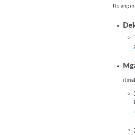
Ito ang m
Dek
Mga
itina