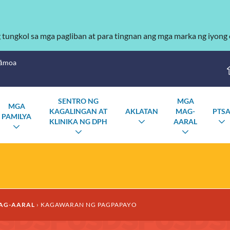
g tungkol sa mga pagliban at para tingnan ang mga marka ng iyong
Sāmoa
SENTRO NG
MGA
MGA
KAGALINGAN AT
AKLATAN
MAG-
PTS
PAMILYA
KLINIKA NG DPH
AARAL
I-
I
I-
TOGGLE
I-
I-
TOGGLE
ANG
TOGGLE
TOGGLE
ANG
SUBMENU
ANG
ANG
SUBMENU
SUBMENU
SUBMEN
AG-AARAL
KAGAWARAN NG PAGPAPAYO