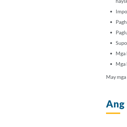
haysk
Impo
Pagh
Pagl
Supo
Mga 
Mga 
May mga b
Ang