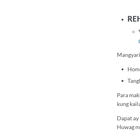
RE
Mangyarin
Home
Tang
Para maki
kung kail
Dapat ay 
Huwag mag