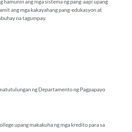
ng hamunin ang mga sistema ng pang-aapi upang
amit ang mga kakayahang pang-edukasyon at
ambuhay na tagumpay.
yong
 matutulungan ng Departamento ng Pagpapayo
College upang makakuha ng mga kredito para sa