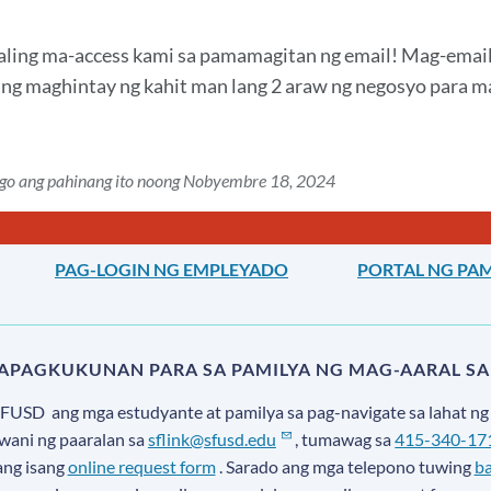
ling ma-access kami sa pamamagitan ng email! Mag-email
ng maghintay ng kahit man lang 2 araw ng negosyo para 
ago ang pahinang ito noong Nobyembre 18, 2024
PAG-LOGIN NG EMPLEYADO
PORTAL NG PAM
MAPAGKUKUNAN PARA SA PAMILYA NG MAG-AARAL SA
SFUSD
ang mga estudyante at pamilya sa pag-navigate sa lahat 
awani ng paaralan sa
sflink@sfusd.edu
, tumawag sa
415-340-17
ang isang
online request form
. Sarado ang mga telepono tuwing
ba