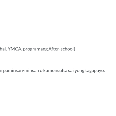
hal. YMCA, programang After-school)
n paminsan-minsan o kumonsulta sa iyong tagapayo.
nk
eksyong