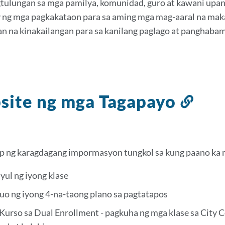
tulungan sa mga pamilya, komunidad, guro at kawani upa
 ng mga pagkakataon para sa aming mga mag-aaral na mak
n na kinakailangan para sa kanilang paglago at panghab
site ng mga Tagapayo
Link
sa
seks
ito
 ng karagdagang impormasyon tungkol sa kung paano ka
yul ng iyong klase
uo ng iyong 4-na-taong plano sa pagtatapos
Kurso sa Dual Enrollment - pagkuha ng mga klase sa City 