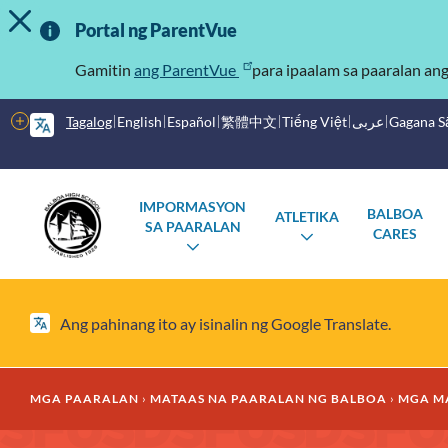
I-TOGGLE ANG MENSAHE NG ALERTO
Laktawan
Mahalagang
ang
Portal ng ParentVue
pangunahing
Impormasyon
nilalaman
Gamitin
ang ParentVue
para ipaalam sa paaralan an
Higit
Tagalog
English
Español
繁體中文
Tiếng Việt
عربى
Gagana 
pang
mga
Pangunahing
Mga
opsyon
IMPORMASYON
BALBOA
ATLETIKA
menu
Paaralan
SA PAARALAN
CARES
I-
I-
TOGGLE
TOGGLE
ANG
ANG
SUBMENU
SUBMENU
Ang pahinang ito ay isinalin ng Google Translate.
Mumo
MGA PAARALAN
MATAAS NA PAARALAN NG BALBOA
MGA M
ng