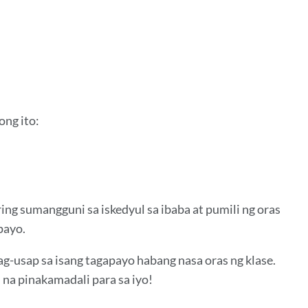
ng ito:
ng sumangguni sa iskedyul sa ibaba at pumili ng oras
payo.
-usap sa isang tagapayo habang nasa oras ng klase.
a pinakamadali para sa iyo!