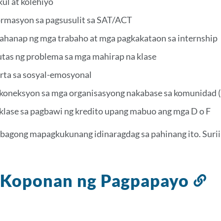
ul at kolehiyo
rmasyon sa pagsusulit sa SAT/ACT
ahanap ng mga trabaho at mga pagkakataon sa internship
utas ng problema sa mga mahirap na klase
rta sa sosyal-emosyonal
koneksyon sa mga organisasyong nakabase sa komunidad (
klase sa pagbawi ng kredito upang mabuo ang mga D o F
agong mapagkukunang idinaragdag sa pahinang ito. Surii
 Koponan ng Pagpapayo
Li
sa
s