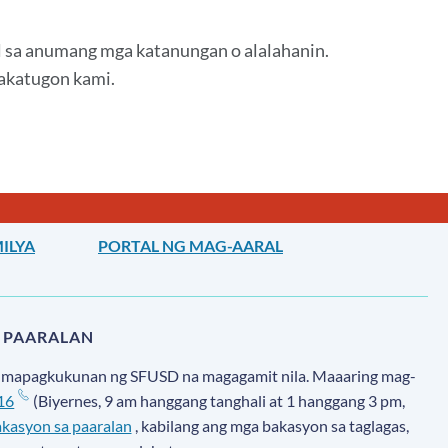
 sa anumang mga katanungan o alalahanin.
makatugon kami.
ILYA
PORTAL NG MAG-AARAL
 PAARALAN
ng mapagkukunan ng SFUSD na magagamit nila. Maaaring mag-
16
(Biyernes, 9 am hanggang tanghali at 1 hanggang 3 pm,
kasyon sa paaralan
, kabilang ang mga bakasyon sa taglagas,