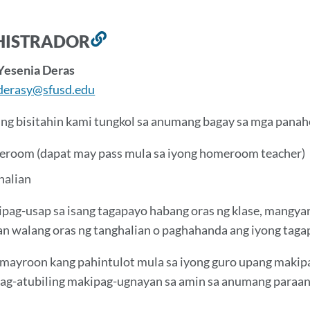
HISTRADOR
Link
sa
Yesenia Deras
seksyong
derasy@sfusd.edu
ito
g bisitahin kami tungkol sa anumang bagay sa mga panaho
room (dapat may pass mula sa iyong homeroom teacher)
halian
pag-usap sa isang tagapayo habang oras ng klase, mangyari
an walang oras ng tanghalian o paghahanda ang iyong taga
mayroon kang pahintulot mula sa iyong guro upang makipag
-atubiling makipag-ugnayan sa amin sa anumang paraan n