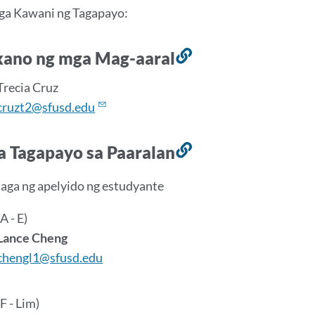
it
ga Kawani ng Tagapayo:
ano ng mga Mag-aaral
Link
sa
Trecia Cruz
seksyong
cruzt2@sfusd.edu
ito
 Tagapayo sa Paaralan
Link
sa
laga ng apelyido ng estudyante
seksyong
ito
(A - E)
Lance Cheng
chengl1@sfusd.edu
(F - Lim)