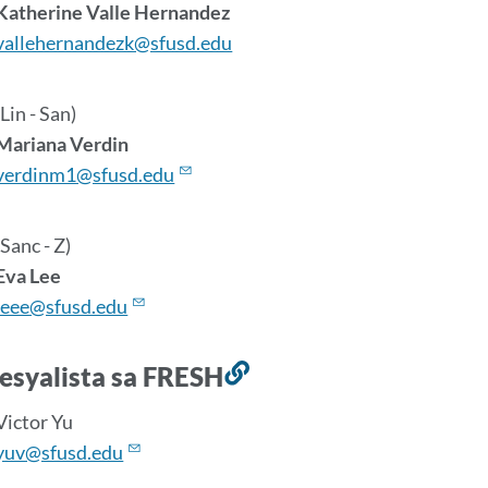
Katherine Valle Hernandez
vallehernandezk@sfusd.edu
(Lin - San)
Mariana Verdin
verdinm1@sfusd.edu
(Sanc - Z)
Eva Lee
leee@sfusd.edu
esyalista sa FRESH
Link
sa
Victor Yu
seksyong
yuv@sfusd.edu
ito