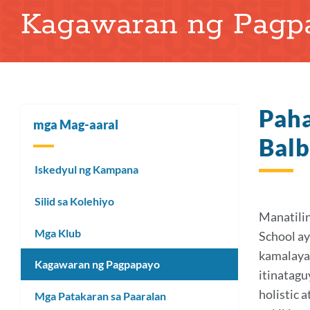
Kagawaran ng Pagp
tinapay
Paha
mga Mag-aaral
Bal
Iskedyul ng Kampana
Silid sa Kolehiyo
Manatili
Mga Klub
School ay
kamalayan
Kagawaran ng Pagpapayo
itinatagu
holistic 
Mga Patakaran sa Paaralan