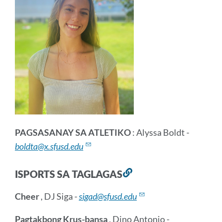
PAGSASANAY SA ATLETIKO
: Alyssa Boldt -
boldta@x.sfusd.edu
ISPORTS SA TAGLAGAS
Link
sa
Cheer
, DJ Siga -
sigad@sfusd.edu
seksyong
ito
Pagtakbong Krus-bansa
, Dino Antonio -