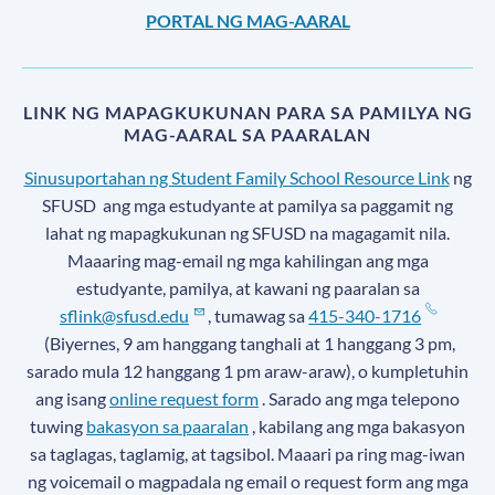
PORTAL NG MAG-AARAL
LINK NG MAPAGKUKUNAN PARA SA PAMILYA NG
MAG-AARAL SA PAARALAN
Sinusuportahan ng Student Family School Resource Link
ng
SFUSD
ang mga estudyante at pamilya sa paggamit ng
lahat ng mapagkukunan ng SFUSD na magagamit nila.
Maaaring mag-email ng mga kahilingan ang mga
estudyante, pamilya, at kawani ng paaralan sa
sflink@sfusd.edu
, tumawag sa
415-340-1716
(Biyernes, 9 am hanggang tanghali at 1 hanggang 3 pm,
sarado mula 12 hanggang 1 pm araw-araw), o kumpletuhin
ang isang
online request form
. Sarado ang mga telepono
tuwing
bakasyon sa paaralan
, kabilang ang mga bakasyon
sa taglagas, taglamig, at tagsibol. Maaari pa ring mag-iwan
ng voicemail o magpadala ng email o request form ang mga