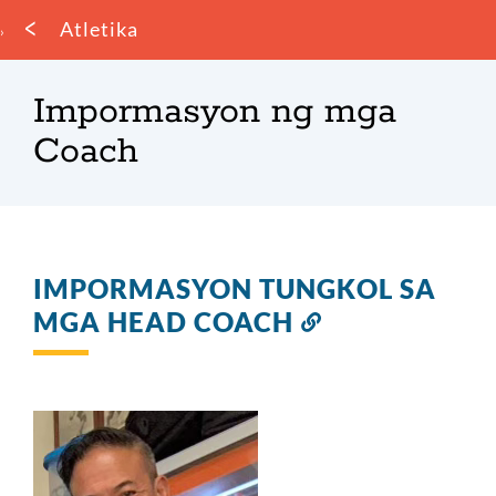
Mumo
Atletika
ng
tinapay
Impormasyon ng mga
Coach
IMPORMASYON TUNGKOL SA
MGA HEAD COACH
Link
sa
seksyong
ito