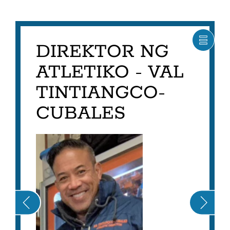
seksyong
ito
DIREKTOR NG
IPAKI
ANG
MGA
ATLETIKO - VAL
CARO
ITEM
TINTIANGCO-
BILA
LIST
CUBALES