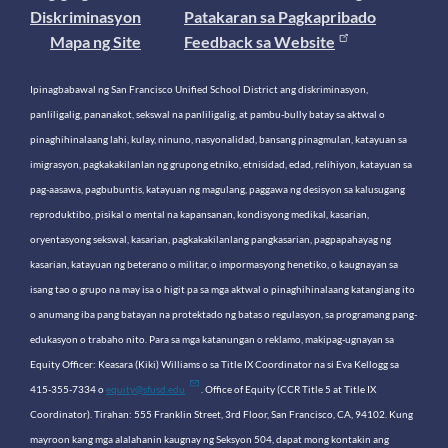
Diskriminasyon
Patakaran sa Pagkapribado
Mapa ng Site
Feedback sa Website
Ipinagbabawal ng San Francisco Unified School District ang diskriminasyon,
panliligalig, pananakot, sekswal na panliligalig, at pambu-bully batay sa aktwal o
pinaghihinalaang lahi, kulay, ninuno, nasyonalidad, bansang pinagmulan, katayuan sa
imigrasyon, pagkakakilanlan ng grupong etniko, etnisidad, edad, relihiyon, katayuan sa
pag-aasawa, pagbubuntis, katayuan ng magulang, paggawa ng desisyon sa kalusugang
reproduktibo, pisikal o mental na kapansanan, kondisyong medikal, kasarian,
oryentasyong sekswal, kasarian, pagkakakilanlang pangkasarian, pagpapahayag ng
kasarian, katayuan ng beterano o militar, o impormasyong henetiko, o kaugnayan sa
isang tao o grupo na may isa o higit pa sa mga aktwal o pinaghihinalaang katangiang ito
o anumang iba pang batayan na protektado ng batas o regulasyon, sa programang pang-
edukasyon o trabaho nito. Para sa mga katanungan o reklamo, makipag-ugnayan sa
Equity Officer: Keasara (Kiki) Williams o sa Title IX Coordinator na si Eva Kellogg sa
415-355-7334 o
equity@sfusd.edu
. Office of Equity (CCR Title 5 at Title IX
Coordinator). Tirahan: 555 Franklin Street, 3rd Floor, San Francisco, CA, 94102. Kung
mayroon kang mga alalahanin kaugnay ng Seksyon 504, dapat mong kontakin ang