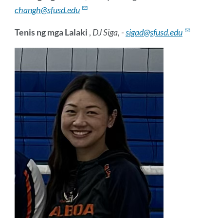
changh@sfusd.edu
Tenis ng mga Lalaki
,
DJ Siga, -
sigad@sfusd.edu