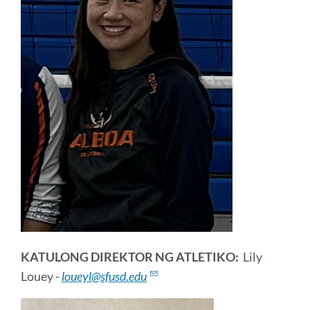
KATULONG DIREKTOR NG ATLETIKO:
Lily
Louey -
loueyl@sfusd.edu