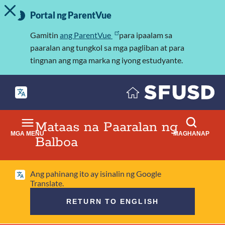
I-TOGGLE ANG MENSAHE NG ALERTO
Laktawan
Mahalagang
ang
Portal ng ParentVue
Impormasyon
pangunahing
nilalaman
Gamitin
ang ParentVue
para ipaalam sa
paaralan ang tungkol sa mga pagliban at para
tingnan ang mga marka ng iyong estudyante.
Mataas na Paaralan ng
MGA MENU
MAGHANAP
Balboa
Ang pahinang ito ay isinalin ng Google
Translate.
RETURN TO ENGLISH