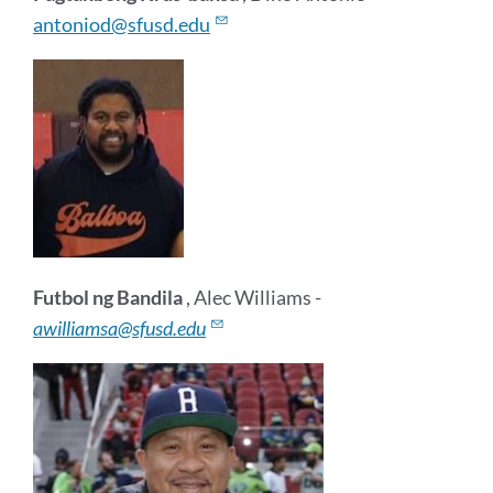
antoniod@sfusd.edu
Futbol ng Bandila
, Alec Williams -
awilliamsa@sfusd.edu