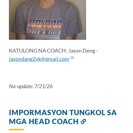
KATULONG NA COACH: Jason Deng -
jasondang2yk@gmail.com
Na-update: 7/21/26
IMPORMASYON TUNGKOL SA
MGA HEAD COACH
Link
sa