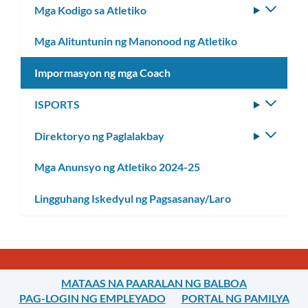
Mga Kodigo sa Atletiko
I-
toggle
Mga Alituntunin ng Manonood ng Atletiko
ang
subm
Impormasyon ng mga Coach
ISPORTS
I-
toggle
Direktoryo ng Paglalakbay
I-
ang
toggle
subm
Mga Anunsyo ng Atletiko 2024-25
ang
subm
Lingguhang Iskedyul ng Pagsasanay/Laro
MATAAS NA PAARALAN NG BALBOA
PAG-LOGIN NG EMPLEYADO
PORTAL NG PAMILYA