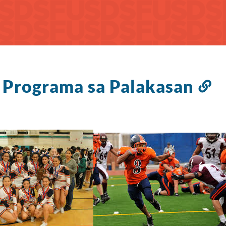
 Programa sa Palakasan
Li
sa
s
it