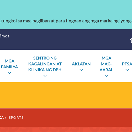
g tungkol sa mga pagliban at para tingnan ang mga marka ng iyong
Sāmoa
SENTRO NG
MGA
MGA
KAGALINGAN AT
AKLATAN
MAG-
PTS
PAMILYA
KLINIKA NG DPH
AARAL
I-
I
I-
TOGGLE
I-
I-
TOGGLE
ANG
TOGGLE
TOGGLE
ANG
SUBMENU
ANG
ANG
SUBMENU
SUBMENU
SUBMEN
KA
ISPORTS