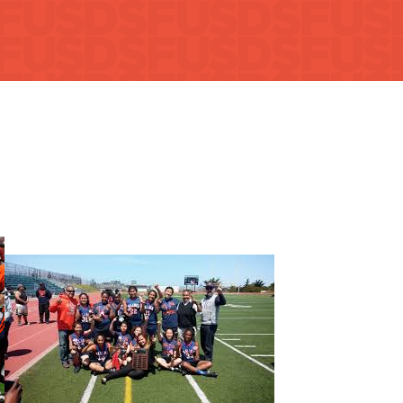
nk
eksyong
o