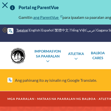
I-TOGGLE ANG MENSAHE NG ALERTO
Laktawan
Mahalagang
ang
Portal ng ParentVue
pangunahing
Impormasyon
nilalaman
Gamitin
ang ParentVue
para ipaalam sa paaralan an
Higit
Tagalog
English
Español
繁體中文
Tiếng Việt
عربى
Gagana 
pang
mga
Pangunahing
Mga
opsyon
IMPORMASYON
BALBOA
ATLETIKA
menu
Paaralan
SA PAARALAN
CARES
I-
I-
TOGGLE
TOGGLE
ANG
ANG
SUBMENU
SUBMENU
Ang pahinang ito ay isinalin ng Google Translate.
Mumo
MGA PAARALAN
MATAAS NA PAARALAN NG BALBOA
ATLETI
ng