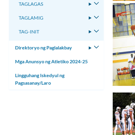
ang
TAGLAGAS
I-
submenu
toggle
TAGLAMIG
I-
ang
toggle
submenu
TAG-INIT
I-
ang
toggle
submenu
ang
Direktoryo ng Paglalakbay
I-
submenu
toggle
Mga Anunsyo ng Atletiko 2024-25
ang
submenu
Lingguhang Iskedyul ng
Pagsasanay/Laro