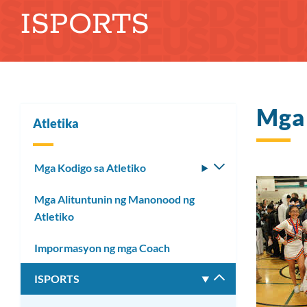
ISPORTS
tinapay
Mga
Atletika
Mga Kodigo sa Atletiko
I-
toggle
Mga Alituntunin ng Manonood ng
ang
Atletiko
submenu
Impormasyon ng mga Coach
ISPORTS
I-
toggle