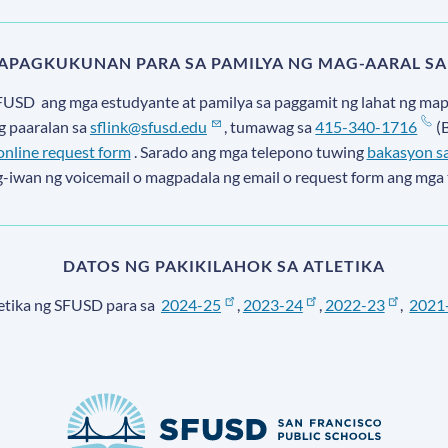
MAPAGKUKUNAN PARA SA PAMILYA NG MAG-AARAL SA
FUSD
ang mga estudyante at pamilya sa paggamit ng lahat ng m
g paaralan sa
sflink@sfusd.edu
, tumawag sa
415-340-1716
(B
online request form
. Sarado ang mga telepono tuwing
bakasyon sa
g-iwan ng voicemail o magpadala ng email o request form ang mga 
DATOS NG PAKIKILAHOK SA ATLETIKA
letika ng SFUSD para sa
2024-25
,
2023-24
,
2022-23
,
2021