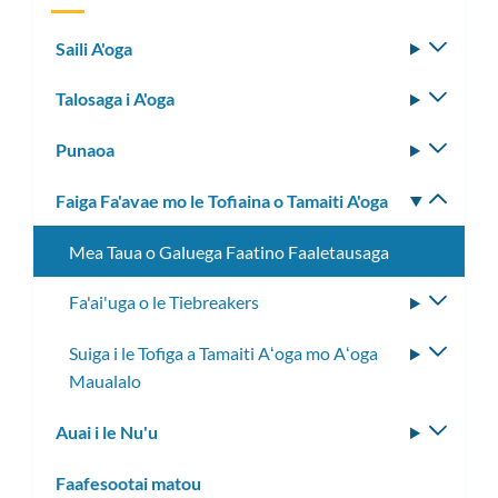
Saili A'oga
Fa'aso
le
Talosaga i A'oga
Fa'aso
lisi
le
laiti
Punaoa
Fa'aso
lisi
le
laiti
Faiga Fa'avae mo le Tofiaina o Tamaiti A'oga
Fa'aso
lisi
le
laiti
Mea Taua o Galuega Faatino Faaletausaga
lisi
laiti
Fa'ai'uga o le Tiebreakers
Fa'aso
le
Suiga i le Tofiga a Tamaiti Aʻoga mo Aʻoga
Fa'aso
lisi
Maualalo
le
laiti
lisi
Auai i le Nu'u
Fa'aso
laiti
le
Faafesootai matou
lisi