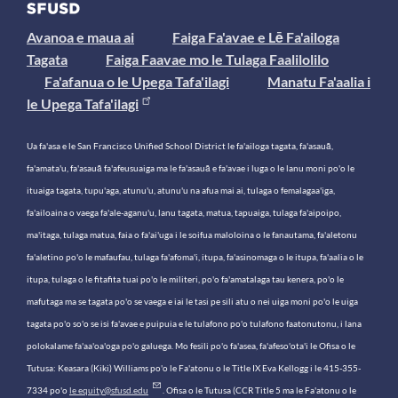
Avanoa e maua ai
Faiga Fa'avae e Lē Fa'ailoga
Tagata
Faiga Faavae mo le Tulaga Faalilolilo
Fa'afanua o le Upega Tafa'ilagi
Manatu Fa'aalia i
le Upega Tafa'ilagi
Ua fa'asa e le San Francisco Unified School District le fa'ailoga tagata, fa'asauā,
fa'amata'u, fa'asauā fa'afeusuaiga ma le fa'asauā e fa'avae i luga o le lanu moni po'o le
ituaiga tagata, tupu'aga, atunu'u, atunu'u na afua mai ai, tulaga o femalagaa'iga,
fa'ailoaina o vaega fa'ale-aganu'u, lanu tagata, matua, tapuaiga, tulaga fa'aipoipo,
ma'itaga, tulaga matua, faia o fa'ai'uga i le soifua maloloina o le fanautama, fa'aletonu
fa'aletino po'o le mafaufau, tulaga fa'afoma'i, itupa, fa'asinomaga o le itupa, fa'aalia o le
itupa, tulaga o le fitafita tuai po'o le militeri, po'o fa'amatalaga tau kenera, po'o le
mafutaga ma se tagata po'o se vaega e iai le tasi pe sili atu o nei uiga moni po'o le uiga
tagata po'o so'o se isi fa'avae e puipuia e le tulafono po'o tulafono faatonutonu, i lana
polokalame fa'aa'oa'oga po'o galuega. Mo fesili po'o fa'asea, fa'afeso'ota'i le Ofisa o le
Tutusa: Keasara (Kiki) Williams po'o le Fa'atonu o le Title IX Eva Kellogg i le 415-355-
7334 po'o
le equity@sfusd.edu
. Ofisa o le Tutusa (CCR Title 5 ma le Fa'atonu o le