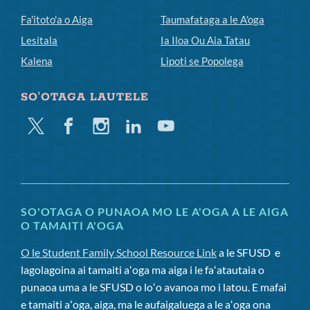
Fa'itoto'a o Aiga
Taumafataga a le A'oga
Lesitala
Ia Iloa Ou Aia Tatau
Kalena
Lipoti se Popolega
SO'OTAGA LAUTELE
Twitter
Facebook
Instagram
Linkedin
Youtube
SO'OTAGA O PUNAOA MO LE A'OGA A LE AIGA
O TAMAITI A'OGA
O le Student Family School Resource Link
a le SFUSD
e
lagolagoina ai tamaiti aʻoga ma aiga i le faʻatautaia o
punaoa uma a le SFUSD o loʻo avanoa mo i latou. E mafai
e tamaiti aʻoga, aiga, ma le aufaigaluega a le aʻoga ona