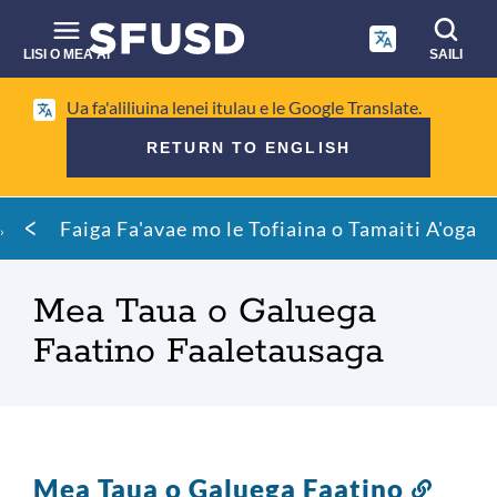
Faase'e
i
le
LISI O MEA'AI
SAILI
anotusi
Su'ega
autū
Ua fa'aliliuina lenei itulau e le Google Translate.
i
RETURN TO ENGLISH
luga
o
Paluga
le
Faiga Fa'avae mo le Tofiaina o Tamaiti A'oga
falaoa
upega
tafa'ilagi
Mea Taua o Galuega
Faatino Faaletausaga
Mea Taua o Galuega Faatino
So'ot