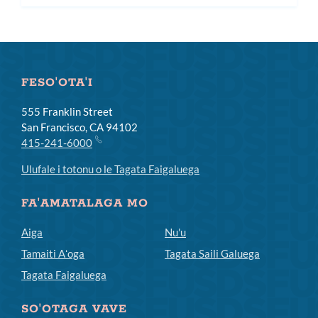
laiti
FESO'OTA'I
555 Franklin Street
San Francisco, CA 94102
415-241-6000
Ulufale i totonu o le Tagata Faigaluega
FA'AMATALAGA MO
Aiga
Nu'u
Tamaiti Aʻoga
Tagata Saili Galuega
Tagata Faigaluega
SO'OTAGA VAVE