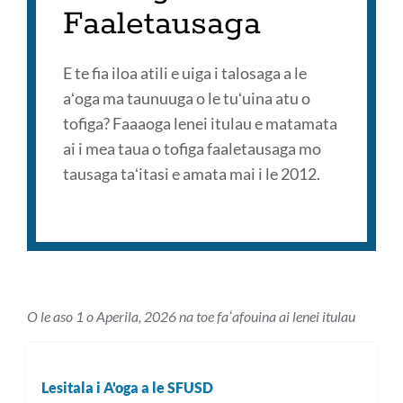
Faaletausaga
E te fia iloa atili e uiga i talosaga a le
aʻoga ma taunuuga o le tuʻuina atu o
tofiga? Faaaoga lenei itulau e matamata
ai i mea taua o tofiga faaletausaga mo
tausaga taʻitasi e amata mai i le 2012.
O le aso 1 o Aperila, 2026 na toe faʻafouina ai lenei itulau
Lesitala i A'oga a le SFUSD