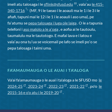
imeli atu talosaga i le
sflink@sfusd.edu
, valaʻau
le 415-
340-1716
(MF, 9 i le taeao i le aoauli ma le 1 i le 3 i le
afiafi, tapuni mai le 12 i le 1 i le aoauli i aso uma), pe
faʻatumu se
pepa talosaga i luga ole laiga
. O le a tapunia
telefoni i
aso malolo a le aʻoga
, e aofia ai le tautoulu,
taumalulu ma le tautotogo. E mafai lava e i latou e
valaʻau ona tuʻua se voicemail pe lafo se imeli poʻo se
pepa talosaga i taimi uma.
FA'AMAUMAUGA O LE AUAI I TA'ALOGA
Va'ai fa'amaumauga o le auai i ta'aloga a le SFUSD mo
le
2024-25
,
2023-24
,
2022-23
,
2021-22
, po'o
le
2015-16 e o'o atu i le 2019-20
.