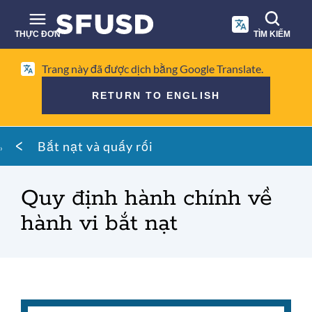
Chuyển
đến
THỰC ĐƠN
TÌM KIẾM
nội
dung
Tìm
chính
Trang này đã được dịch bằng Google Translate.
kiếm
RETURN TO ENGLISH
trên
trang
Vụn
web
Bắt nạt và quấy rối
bánh
mì
Quy định hành chính về
hành vi bắt nạt