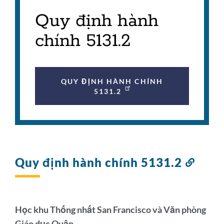
Quy định hành
chính 5131.2
QUY ĐỊNH HÀNH CHÍNH
5131.2
Quy định hành chính 5131.2
Liên
kết
đến
phần
này
Học khu Thống nhất San Francisco và Văn phòng
Giáo dục Quận