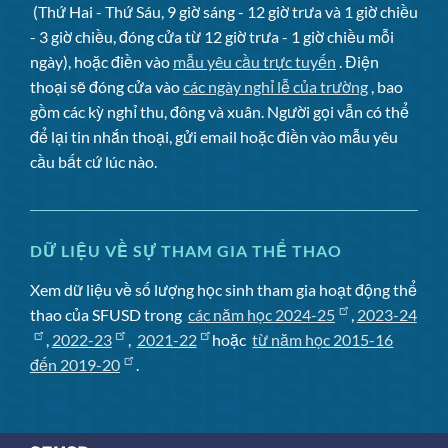
(Thứ Hai - Thứ Sáu, 9 giờ sáng - 12 giờ trưa và 1 giờ chiều
- 3 giờ chiều, đóng cửa từ 12 giờ trưa - 1 giờ chiều mỗi
ngày), hoặc điền vào
mẫu yêu cầu trực tuyến
. Điện
thoại sẽ đóng cửa vào
các ngày nghỉ lễ của trường
, bao
gồm các kỳ nghỉ thu, đông và xuân. Người gọi vẫn có thể
để lại tin nhắn thoại, gửi email hoặc điền vào mẫu yêu
cầu bất cứ lúc nào.
DỮ LIỆU VỀ SỰ THAM GIA THỂ THAO
Xem dữ liệu về số lượng học sinh tham gia hoạt động thể
thao của SFUSD trong
các năm học 2024-25
,
2023-24
,
2022-23
,
2021-22
hoặc
từ năm học 2015-16
đến 2019-20
.