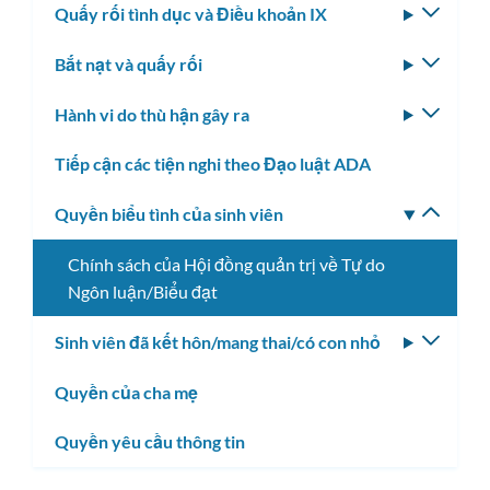
Quấy rối tình dục và Điều khoản IX
Bật/tắ
menu
Bắt nạt và quấy rối
Bật/tắ
con
menu
Hành vi do thù hận gây ra
Bật/tắ
con
menu
Tiếp cận các tiện nghi theo Đạo luật ADA
con
Quyền biểu tình của sinh viên
Bật/tắ
menu
Chính sách của Hội đồng quản trị về Tự do
con
Ngôn luận/Biểu đạt
Sinh viên đã kết hôn/mang thai/có con nhỏ
Bật/tắ
menu
Quyền của cha mẹ
con
Quyền yêu cầu thông tin