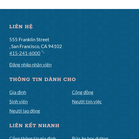
LIÊN HỆ
555 Franklin Street
, San Francisco, CA 94102
415-241-6000
Đăng nhập nhân viên
THÔNG TIN DÀNH CHO
Gia đình
Cộng đồng
Sinh viên
Người tìm việc
Người lao động
LIÊN KẾT NHANH
Cổng thông tin gia đình
Bữa ăn học đường