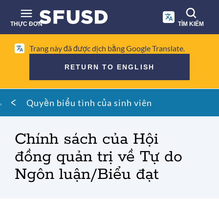
Chuyển
đến
THỰC ĐƠN
TÌM KIẾM
nội
dung
Tìm
chính
Trang này đã được dịch bằng Google Translate.
kiếm
RETURN TO ENGLISH
trên
trang
Vụn
web
Quyền biểu tình của sinh viên
bánh
mì
Chính sách của Hội
đồng quản trị về Tự do
Ngôn luận/Biểu đạt