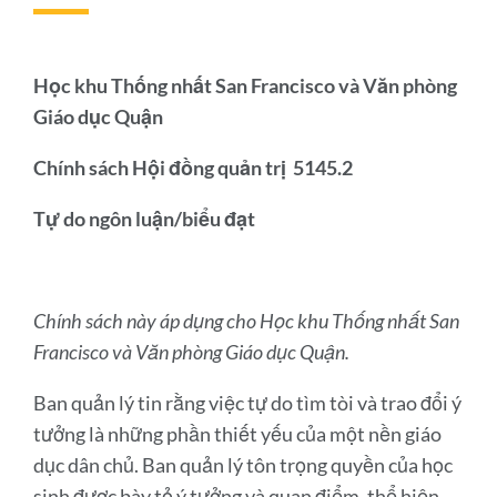
kết
đến
phần
này
Học khu Thống nhất San Francisco và Văn phòng
Giáo dục Quận
Chính sách Hội đồng quản trị
5145.2
Tự do ngôn luận/biểu đạt
Chính sách này áp dụng cho Học khu Thống nhất San
Francisco và Văn phòng Giáo dục Quận.
Ban quản lý tin rằng việc tự do tìm tòi và trao đổi ý
tưởng là những phần thiết yếu của một nền giáo
dục dân chủ. Ban quản lý tôn trọng quyền của học
sinh được bày tỏ ý tưởng và quan điểm, thể hiện