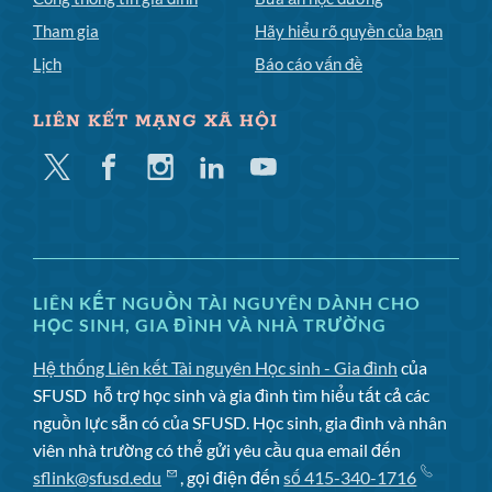
Tham gia
Hãy hiểu rõ quyền của bạn
Lịch
Báo cáo vấn đề
LIÊN KẾT MẠNG XÃ HỘI
Twitter
Facebook
Instagram
Linkedin
YouTube
LIÊN KẾT NGUỒN TÀI NGUYÊN DÀNH CHO
HỌC SINH, GIA ĐÌNH VÀ NHÀ TRƯỜNG
Hệ thống Liên kết Tài nguyên Học sinh - Gia đình
của
SFUSD
hỗ trợ học sinh và gia đình tìm hiểu tất cả các
nguồn lực sẵn có của SFUSD. Học sinh, gia đình và nhân
viên nhà trường có thể gửi yêu cầu qua email đến
sflink@sfusd.edu
, gọi điện đến
số 415-340-1716