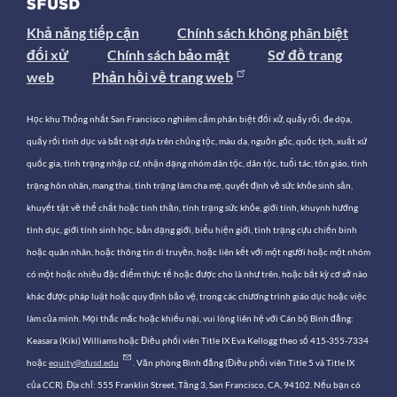
Khả năng tiếp cận
Chính sách không phân biệt
đối xử
Chính sách bảo mật
Sơ đồ trang
web
Phản hồi về trang web
Học khu Thống nhất San Francisco nghiêm cấm phân biệt đối xử, quấy rối, đe dọa,
quấy rối tình dục và bắt nạt dựa trên chủng tộc, màu da, nguồn gốc, quốc tịch, xuất xứ
quốc gia, tình trạng nhập cư, nhận dạng nhóm dân tộc, dân tộc, tuổi tác, tôn giáo, tình
trạng hôn nhân, mang thai, tình trạng làm cha mẹ, quyết định về sức khỏe sinh sản,
khuyết tật về thể chất hoặc tinh thần, tình trạng sức khỏe, giới tính, khuynh hướng
tình dục, giới tính sinh học, bản dạng giới, biểu hiện giới, tình trạng cựu chiến binh
hoặc quân nhân, hoặc thông tin di truyền, hoặc liên kết với một người hoặc một nhóm
có một hoặc nhiều đặc điểm thực tế hoặc được cho là như trên, hoặc bất kỳ cơ sở nào
khác được pháp luật hoặc quy định bảo vệ, trong các chương trình giáo dục hoặc việc
làm của mình. Mọi thắc mắc hoặc khiếu nại, vui lòng liên hệ với Cán bộ Bình đẳng:
Keasara (Kiki) Williams hoặc Điều phối viên Title IX Eva Kellogg theo số 415-355-7334
hoặc
equity@sfusd.edu
. Văn phòng Bình đẳng (Điều phối viên Title 5 và Title IX
của CCR). Địa chỉ: 555 Franklin Street, Tầng 3, San Francisco, CA, 94102. Nếu bạn có