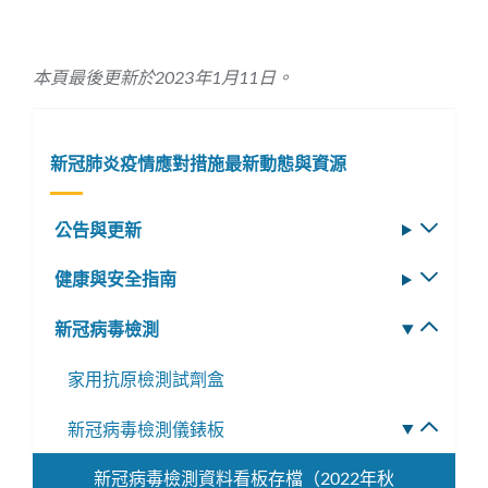
本頁最後更新於2023年1月11日。
新冠肺炎疫情應對措施最新動態與資源
公告與更新
切
換
健康與安全指南
切
子
換
選
新冠病毒檢測
切
子
單
換
選
家用抗原檢測試劑盒
子
單
選
新冠病毒檢測儀錶板
切
單
換
新冠病毒檢測資料看板存檔（2022年秋
子