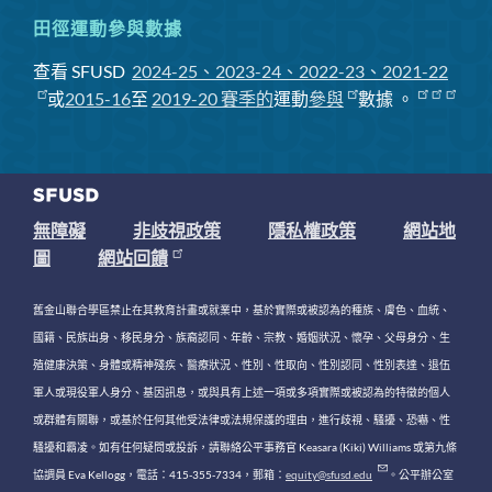
田徑運動參與數據
查看 SFUSD
2024-25、2023-24、2022-23、2021-22
或
2015-16
至
2019-20 賽季
的
運動
參與
數據
。
無障礙
非歧視政策
隱私權政策
網站地
圖
網站回饋
舊金山聯合學區禁止在其教育計畫或就業中，基於實際或被認為的種族、膚色、血統、
國籍、民族出身、移民身分、族裔認同、年齡、宗教、婚姻狀況、懷孕、父母身分、生
殖健康決策、身體或精神殘疾、醫療狀況、性別、性取向、性別認同、性別表達、退伍
軍人或現役軍人身分、基因訊息，或與具有上述一項或多項實際或被認為的特徵的個人
或群體有關聯，或基於任何其他受法律或法規保護的理由，進行歧視、騷擾、恐嚇、性
騷擾和霸凌。如有任何疑問或投訴，請聯絡公平事務官 Keasara (Kiki) Williams 或第九條
協調員 Eva Kellogg，電話：415-355-7334，郵箱：
equity@sfusd.edu
。公平辦公室