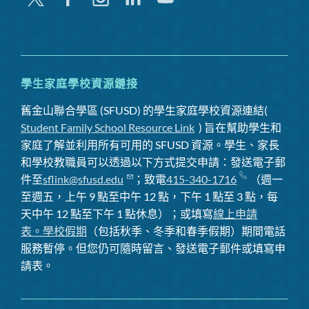
嘰
英
喳
喳
學生家庭學校資源鏈接
舊金山聯合學區 (SFUSD) 的學生家庭學校資源連結(
Student Family School Resource Link
) 旨在幫助學生和
家庭了解並利用所有可用的 SFUSD 資源。學生、家長
和學校教職員可以透過以下方式提交申請：發送電子郵
件至
sflink@sfusd.edu
；致電
415-340-1716
（週一
至週五，上午 9 點至中午 12 點，下午 1 點至 3 點，每
天中午 12 點至下午 1 點休息）；或填寫
線上申請
表。
學校假期
（包括秋季、冬季和春季假期）期間電話
服務暫停
。但您仍可隨時留言、發送電子郵件或填寫申
請表。