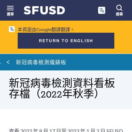
跳
至
選單
搜尋
內
網
容
本頁面由Google翻譯翻譯。
站
搜
RETURN TO ENGLISH
尋
麵
新冠病毒檢測儀錶板
包
屑
新冠病毒檢測資料看板
存檔（2022年秋季）
介
查看 2022 年 8 月 17 日至 2023 年 1 月 2 日 SFUSD