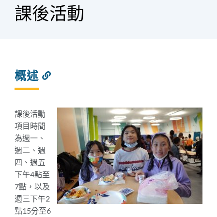
屑
課後活動
概述
連
結
到
此
課後活動
部
項目時間
分
為週一、
週二、週
四、週五
下午4點至
7點，以及
週三下午2
點15分至6