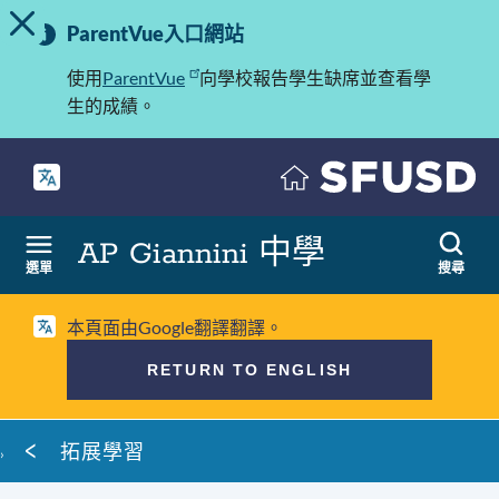
切換提示訊息
重
跳
ParentVue入口網站
至
要
內
使用
ParentVue
向學校報告學生缺席並查看學
訊
容
生的成績。
息
AP Giannini 中學
選單
搜尋
本頁面由Google翻譯翻譯。
RETURN TO ENGLISH
麵
拓展學習
包