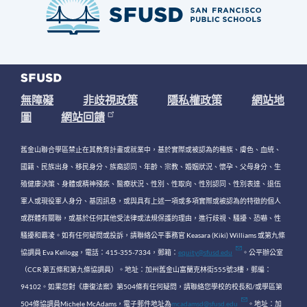
無障礙
非歧視政策
隱私權政策
網站地
圖
網站回饋
舊金山聯合學區禁止在其教育計畫或就業中，基於實際或被認為的種族、膚色、血統、
國籍、民族出身、移民身分、族裔認同、年齡、宗教、婚姻狀況、懷孕、父母身分、生
殖健康決策、身體或精神殘疾、醫療狀況、性別、性取向、性別認同、性別表達、退伍
軍人或現役軍人身分、基因訊息，或與具有上述一項或多項實際或被認為的特徵的個人
或群體有關聯，或基於任何其他受法律或法規保護的理由，進行歧視、騷擾、恐嚇、性
騷擾和霸凌。如有任何疑問或投訴，請聯絡公平事務官 Keasara (Kiki) Williams 或第九條
協調員 Eva Kellogg，電話：415-355-7334，郵箱：
equity@sfusd.edu
。公平辦公室
（CCR 第五條和第九條協調員）。地址：加州舊金山富蘭克林街555號3樓，郵編：
94102。如果您對《康復法案》第504條有任何疑問，請聯絡您學校的校長和/或學區第
504條協調員Michele McAdams，電子郵件地址為
mcadamsd@sfusd.edu
。地址：加