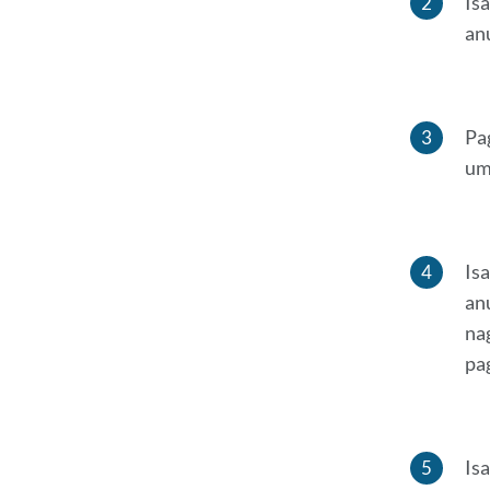
Is
an
Pa
um
Is
an
na
pa
Is