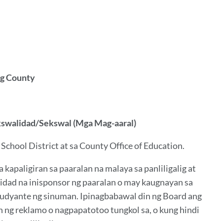
nk
ksyong
o
ng County
ekswalidad/Sekswal (Mga Mag-aaral)
School District at sa County Office of Education.
kapaligiran sa paaralan na malaya sa panliligalig at
bidad na inisponsor ng paaralan o may kaugnayan sa
studyante ng sinuman. Ipinagbabawal din ng Board ang
 ng reklamo o nagpapatotoo tungkol sa, o kung hindi