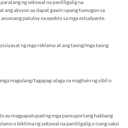
paratang ng sekswal na panliligalig na
 at ang aksyon ay dapat gawin upang tumugon sa
ng anumang patuloy na epekto sa mga estudyante.
sisiyasat ng mga reklamo at ang taong/mga taong
mga magulang/tagapag-alaga na maghain ng sibil o
rito ay magpapatupad ng mga pansuportang hakbang
mo o biktima ng sekswal na panliligalig o isang saksi