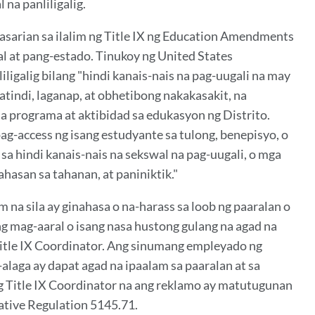
na panliligalig.
 kasarian sa ilalim ng Title IX ng Education Amendments
al at pang-estado. Tinukoy ng United States
iligalig bilang "hindi kanais-nais na pag-uugali na may
tindi, laganap, at obhetibong nakakasakit, na
sa programa at aktibidad sa edukasyon ng Distrito.
pag-access ng isang estudyante sa tulong, benepisyo, o
sa hindi kanais-nais na sekswal na pag-uugali, o mga
hasan sa tahanan, at paniniktik."
na sila ay ginahasa o na-harass sa loob ng paaralan o
g mag-aaral o isang nasa hustong gulang na agad na
Title IX Coordinator. Ang sinumang empleyado ng
alaga ay dapat agad na ipaalam sa paaralan at sa
ng Title IX Coordinator na ang reklamo ay matutugunan
tive Regulation 5145.71.