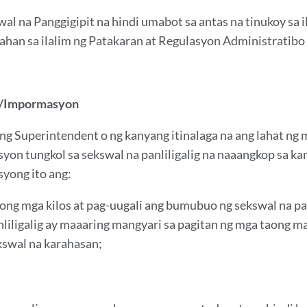
al na Panggigipit na hindi umabot sa antas na tinukoy sa il
ahan sa ilalim ng Patakaran at Regulasyon Administratibo
n/Impormasyon
 ng Superintendent o ng kanyang itinalaga na ang lahat ng
on tungkol sa sekswal na panliligalig na naaangkop sa kan
yong ito ang:
ong mga kilos at pag-uugali ang bumubuo ng sekswal na pan
nliligalig ay maaaring mangyari sa pagitan ng mga taong 
kswal na karahasan;