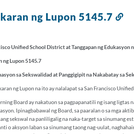
karan ng Lupon 5145.7
Li
sa
se
it
isco Unified School District at Tanggapan ng Edukasyon 
n ng Lupon 5145.7
nasyon sa Sekswalidad at Panggigipit na Nakabatay sa S
aran ng Lupon na ito ay nalalapat sa San Francisco Unified 
ning Board ay nakatuon sa pagpapanatili ng isang ligtas na 
asyon. Ipinagbabawal ng Board, sa paaralan o sa mga akti
 ang sekswal na panliligalig na naka-target sa sinumang e
nti o aksyon laban sa sinumang taong nag-uulat, naghahain