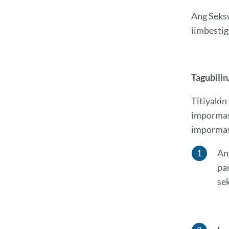
Ang Seksw
iimbestig
Tagubili
Titiyakin
impormasy
impormas
An
pa
se