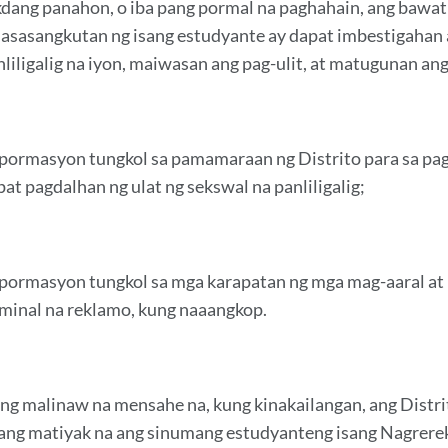
kdang panahon, o iba pang pormal na paghahain, ang bawat 
nasasangkutan ng isang estudyante ay dapat imbestigahan
nliligalig na iyon, maiwasan ang pag-ulit, at matugunan a
pormasyon tungkol sa pamamaraan ng Distrito para sa pag
pat pagdalhan ng ulat ng sekswal na panliligalig;
pormasyon tungkol sa mga karapatan ng mga mag-aaral at 
iminal na reklamo, kung naaangkop.
ang malinaw na mensahe na, kung kinakailangan, ang Dist
ang matiyak na ang sinumang estudyanteng isang Nagrerekla