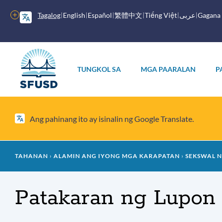
Laktawan
ang
Higit
Tagalog
English
Español
繁體中文
Tiếng Việt
عربى
Gagana
pangunahing
pang
nilalaman
mga
opsyon
Pangunahing
menu
TUNGKOL SA
MGA PAARALAN
P
Ang pahinang ito ay isinalin ng Google Translate.
Mumo
TAHANAN
ALAMIN ANG IYONG MGA KARAPATAN
SEKSWAL N
ng
Patakaran ng Lupon 
tinapay