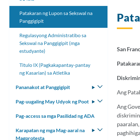
Patakaran ng Lupon sa Sekswal na
Pata
Panggigipit
Regulasyong Administratibo sa
Sekswal na Panggigipit (mga
San Franc
estudyante)
Patakara
Titulo IX (Pagkakapantay-pantay
ng Kasarian) sa Atletika
Diskrimi
Pananakot at Panggigipit
I-
Ang Patak
toggle
Pag-uugaling May Udyok ng Poot
I-
ang
Ang Gover
toggle
submenu
diskrimin
Pag-access sa mga Pasilidad ng ADA
ang
paaralan,
submenu
Karapatan ng mga Mag-aaral na
I-
paghihiga
Magprotesta
toggle