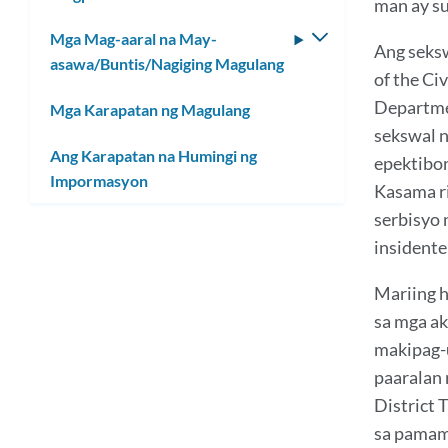
man ay su
ang
Mga Mag-aaral na May-
I-
submenu
Ang seksw
asawa/Buntis/Nagiging Magulang
toggle
of the Ci
ang
Departmen
Mga Karapatan ng Magulang
submenu
sekswal n
Ang Karapatan na Humingi ng
epektibon
Impormasyon
Kasama ri
serbisyo 
insidente
Mariing h
sa mga ak
makipag-u
paaralan 
District 
sa pamam