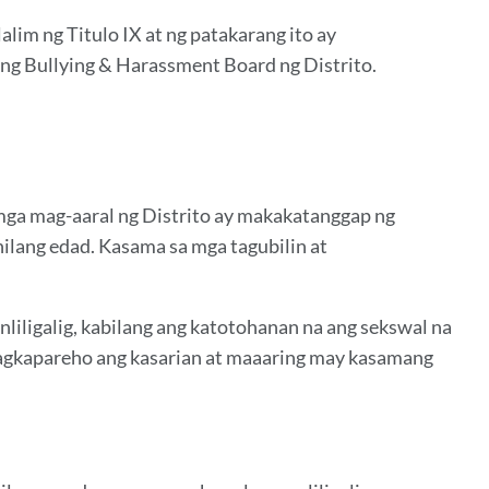
alim ng Titulo IX at ng patakarang ito ay
 ng Bullying & Harassment Board ng Distrito.
 mga mag-aaral ng Distrito ay makakatanggap ng
ilang edad. Kasama sa mga tagubilin at
liligalig, kabilang ang katotohanan na ang sekswal na
magkapareho ang kasarian at maaaring may kasamang