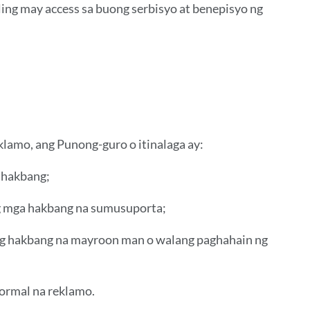
ing may access sa buong serbisyo at benepisyo ng
lamo, ang Punong-guro o itinalaga ay:
 hakbang;
ng mga hakbang na sumusuporta;
ng hakbang na mayroon man o walang paghahain ng
pormal na reklamo.