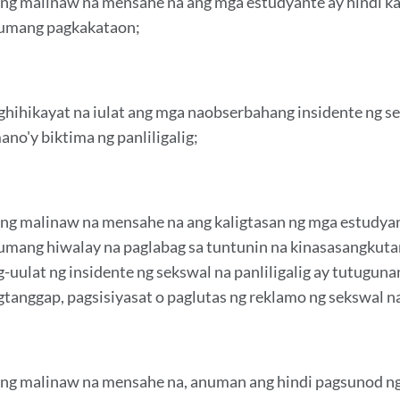
ang malinaw na mensahe na ang mga estudyante ay hindi ka
umang pagkakataon;
ghihikayat na iulat ang mga naobserbahang insidente ng sek
ano'y biktima ng panliligalig;
ang malinaw na mensahe na ang kaligtasan ng mga estudyant
umang hiwalay na paglabag sa tuntunin na kinasasangkuta
g-uulat ng insidente ng sekswal na panliligalig ay tutugun
gtanggap, pagsisiyasat o paglutas ng reklamo ng sekswal na 
ang malinaw na mensahe na, anuman ang hindi pagsunod ng