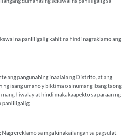
ilangang dumanas ng sekswal na panliligalig sa
swal na panliligalig kahit na hindi nagreklamo ang
e ang pangunahing inaalala ng Distrito, at ang
n ng isang umano'y biktima o sinumang ibang taong
an nang hiwalay at hindi makakaapekto sa paraan ng
panliligalig;
 Nagrereklamo sa mga kinakailangan sa pagsulat,