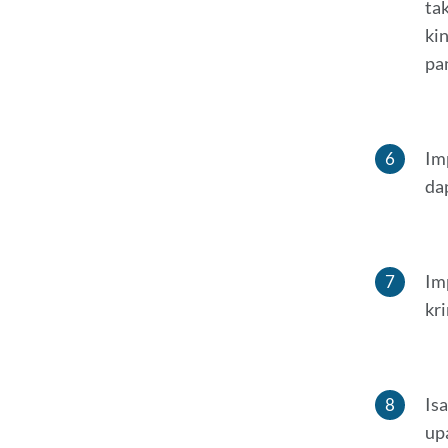
ta
ki
pa
Im
da
Im
kr
Is
up