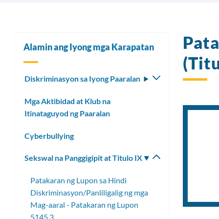
Pata
Alamin ang Iyong mga Karapatan
(Tit
Diskriminasyon sa Iyong Paaralan
I-
toggle
Mga Aktibidad at Klub na
ang
Itinataguyod ng Paaralan
submenu
Cyberbullying
Sekswal na Panggigipit at Titulo IX
I-
toggle
Patakaran ng Lupon sa Hindi
ang
Diskriminasyon/Panliligalig ng mga
submenu
Mag-aaral - Patakaran ng Lupon
5145.3