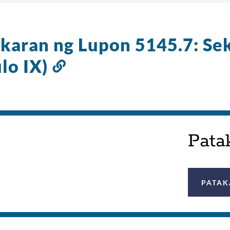
karan ng Lupon 5145.7: Sek
ulo IX)
Link
sa
seksyong
ito
Pata
PATAK