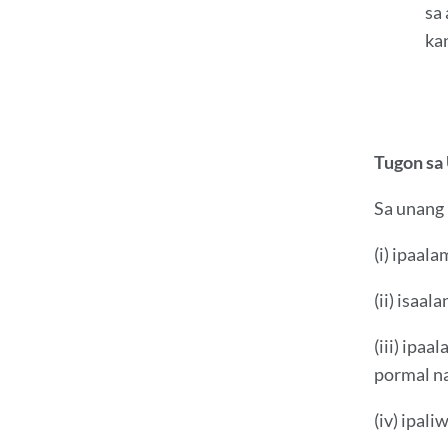
sa
ka
Tugon sa
Sa unang 
(i) ipaal
(ii) isaa
(iii) ipa
pormal na
(iv) ipal