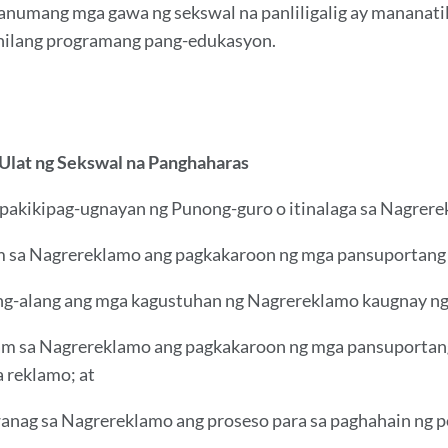
 anumang mga gawa ng sekswal na panliligalig ay mananatil
nilang programang pang-edukasyon.
 Ulat ng Sekswal na Panghaharas
pakikipag-ugnayan ng Punong-guro o itinalaga sa Nagrerek
am sa Nagrereklamo ang pagkakaroon ng mga pansuportang
lang-alang ang mga kagustuhan ng Nagrereklamo kaugnay 
alam sa Nagrereklamo ang pagkakaroon ng mga pansuporta
 reklamo; at
iwanag sa Nagrereklamo ang proseso para sa paghahain ng 