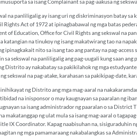
musuporta sa isang Complainant sa pag-aakusa ng sekswal 
al na panliligalig ay isang uri ng diskriminasyon batay sa
vil Rights Act of 1972 at ipinagbabawal ng mga batas peder
t of Education, Office for Civil Rights ang sekswal na panl
a katangian na tinukoy ng isang makatwirang tao na napaka
g ipinagkakait nito sa isang tao ang pantay na pag-access 
n sa sekswal na panliligalig ang pag-uugali kung saan ang 
ng Distrito ay nakabatay sa pakikilahok ng mga estudyante 
 ng sekswal na pag-atake, karahasan sa pakikipag-date, kara
inihikayat ng Distrito ang mga mag-aaral na nakakaramdam 
tibidad na inisponsor o may kaugnayan sa paaralan ng iban
gnayan sa isang administrador ng paaralan o sa District 
na makatanggap ng ulat mula sa isang mag-aaral o tagapag-
Title IX Coordinator. Kapag naabisuhan na, sisiguraduhin 
agitan ng mga pamamaraang nakabalangkas sa Administra