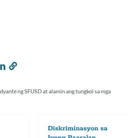
an
Link
sa
seksyong
udyante ng SFUSD at alamin ang tungkol sa mga
ito
Diskriminasyon sa
Iyong Paaralan