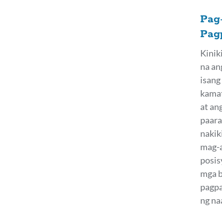
Pag
Pag
Kinik
na an
isang
kamat
at an
paara
nakik
mag-a
posis
mga b
pagpa
ng na