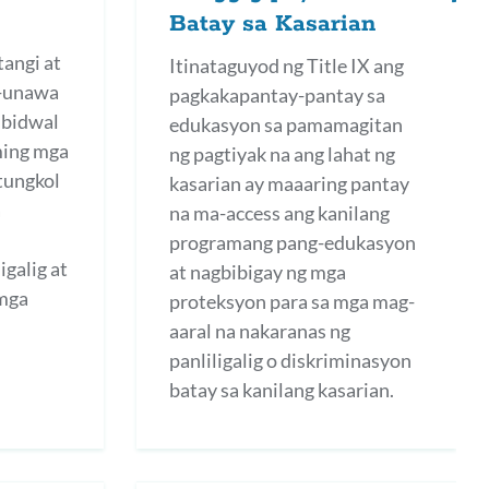
Batay sa Kasarian
angi at
Itinataguyod ng Title IX ang
g-unawa
pagkakapantay-pantay sa
ibidwal
edukasyon sa pamamagitan
ming mga
ng pagtiyak na ang lahat ng
tungkol
kasarian ay maaaring pantay
a
na ma-access ang kanilang
programang pang-edukasyon
igalig at
at nagbibigay ng mga
 mga
proteksyon para sa mga mag-
aaral na nakaranas ng
panliligalig o diskriminasyon
batay sa kanilang kasarian.