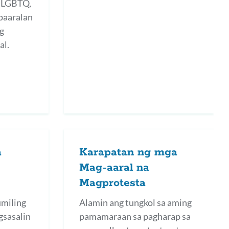
a LGBTQ,
 paaralan
ng
al.
a
Karapatan ng mga
Mag-aaral na
Magprotesta
umiling
Alamin ang tungkol sa aming
gsasalin
pamamaraan sa pagharap sa