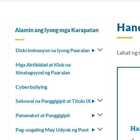
Hand
Alamin ang Iyong mga Karapatan
Diskriminasyon sa Iyong Paaralan
I-
Lahat ng 
toggle
Mga Aktibidad at Klub na
ang
Itinataguyod ng Paaralan
submenu
Cyberbullying
Sekswal na Panggigipit at Titulo IX
I-
toggle
Pananakot at Panggigipit
I-
ang
toggle
submenu
Ha
Pag-uugaling May Udyok ng Poot
I-
ang
toggle
submenu