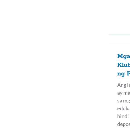
Mga
Klub
ng 
Ang l
ay ma
sa mg
eduka
hindi
depos