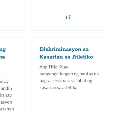
ng
Diskriminasyon sa
na
Kasarian sa Atletiko
Ang Title IX ay
nangangailangan ng pantay na
a
pag-access para sa lahat ng
an ay
kasarian sa atletika
 sundin
 hanay
kasyon
ortahan