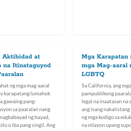
 Aktibidad at
Mga Karapatan 
 na Itinataguyod
mga Mag-aaral 
Paaralan
LGBTQ
ahat ng mga mag-aaral
Sa California, ang mg
y karapatang lumahok
pampublikong paaral
a gawaing pang-
legal na inaatasan na
syon sa paaralan nang
ang isang nakalistang
 nagbabayad ng bayad,
ng mga kodigo sa edu
ito o iba pang singil. Ang
na nilayon upang sup