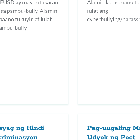
FUSD ay may patakaran
Alamin kung paano tu
 sa pambu-bully. Alamin
iulat ang
paano tukuyin at iulat
cyberbullying/harass
ambu-bully.
ayag ng Hindi
Pag-uugaling M
kriminasyon
Udyok ng Poot