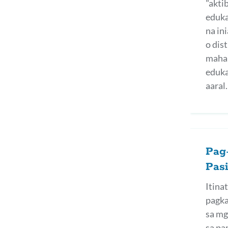
"akti
eduka
na in
o dis
mahal
eduka
aaral.
Pag
Pas
Itina
pagka
sa mg
sa pa