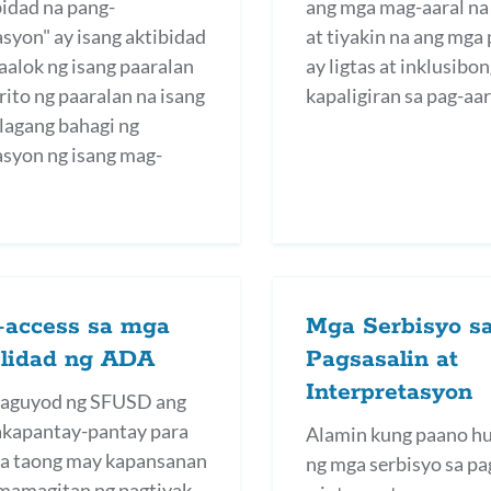
bidad na pang-
ang mga mag-aaral n
syon" ay isang aktibidad
at tiyakin na ang mga
iaalok ng isang paaralan
ay ligtas at inklusibo
trito ng paaralan na isang
kapaligiran sa pag-aar
agang bahagi ng
syon ng isang mag-
-access sa mga
Mga Serbisyo s
ilidad ng ADA
Pagsasalin at
Interpretasyon
taguyod ng SFUSD ang
kapantay-pantay para
Alamin kung paano h
a taong may kapansanan
ng mga serbisyo sa pa
mamagitan ng pagtiyak