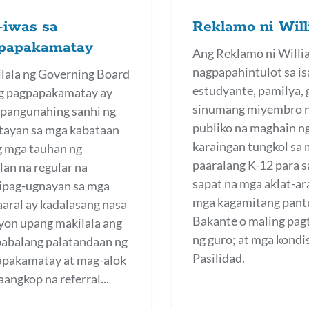
-iwas sa
Reklamo ni Wil
papakamatay
Ang Reklamo ni Willi
nagpapahintulot sa i
ilala ng Governing Board
estudyante, pamilya, 
g pagpapakamatay ay
sinumang miyembro 
 pangunahing sanhi ng
publiko na maghain n
ayan sa mga kabataan
karaingan tungkol sa
g mga tauhan ng
paaralang K-12 para s
lan na regular na
sapat na mga aklat-ara
ipag-ugnayan sa mga
mga kagamitang pant
aral ay kadalasang nasa
Bakante o maling pag
yon upang makilala ang
ng guro; at mga kondi
abalang palatandaan ng
Pasilidad.
pakamatay at mag-alok
aangkop na referral...