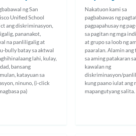
gbabawal ng San
Nakatuon kami sa
isco Unified School
pagbabawas ng pagtat
ict ang diskriminasyon,
pagpapahusay ng pa
ligalig, pananakot,
sa pagitan ng mga ind
l na panliligalig at
at grupo sa loob ng a
-bully batay sa aktwal
paaralan. Alamin ang 
aghihinalaang lahi, kulay,
sa aming patakaran s
idad, bansang
kawalan ng
mulan, katayuan sa
diskriminasyon/panlil
syon, ninuno, (i-click
kung paano iulat ang
magbasa pa)
mapangutyang salita.