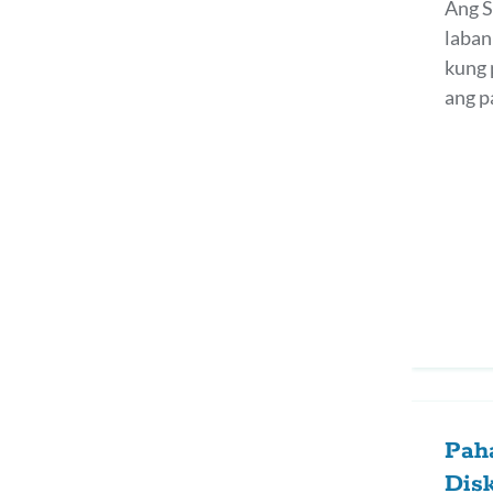
Ang S
laban
kung 
ang p
Pah
Dis