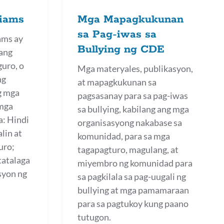
liams
Mga Mapagkukunan
sa Pag-iwas sa
ams ay
Bullying ng CDE
sang
guro, o
Mga materyales, publikasyon,
ng
at mapagkukunan sa
g mga
pagsasanay para sa pag-iwas
 mga
sa bullying, kabilang ang mga
a: Hindi
organisasyong nakabase sa
lin at
komunidad, para sa mga
uro;
tagapagturo, magulang, at
tatalaga
miyembro ng komunidad para
syon ng
sa pagkilala sa pag-uugali ng
bullying at mga pamamaraan
para sa pagtukoy kung paano
tutugon.