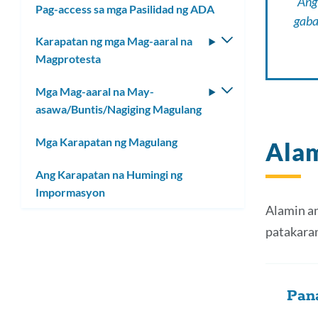
Ang
Pag-access sa mga Pasilidad ng ADA
ang
gaba
submenu
Karapatan ng mga Mag-aaral na
I-
Magprotesta
toggle
ang
Mga Mag-aaral na May-
I-
submenu
asawa/Buntis/Nagiging Magulang
toggle
ang
Mga Karapatan ng Magulang
Alam
submenu
Ang Karapatan na Humingi ng
Impormasyon
Alamin an
patakara
Pan