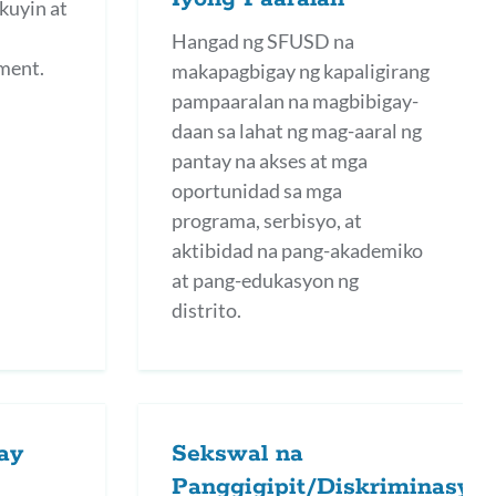
kuyin at
Hangad ng SFUSD na
ment.
makapagbigay ng kapaligirang
pampaaralan na magbibigay-
daan sa lahat ng mag-aaral ng
pantay na akses at mga
oportunidad sa mga
programa, serbisyo, at
aktibidad na pang-akademiko
at pang-edukasyon ng
distrito.
ay
Sekswal na
Panggigipit/Diskriminasyo