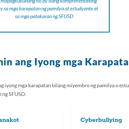
 mapagkukunang ito ay isang komprehensibong
y sa mga karapatan ng pamilya at estudyante at
sa mga patakaran ng SFUSD
in ang Iyong mga Karapat
g iyong mga karapatan bilang miyembro ng pamilya o est
n ng SFUSD.
anakot
Cyberbullying