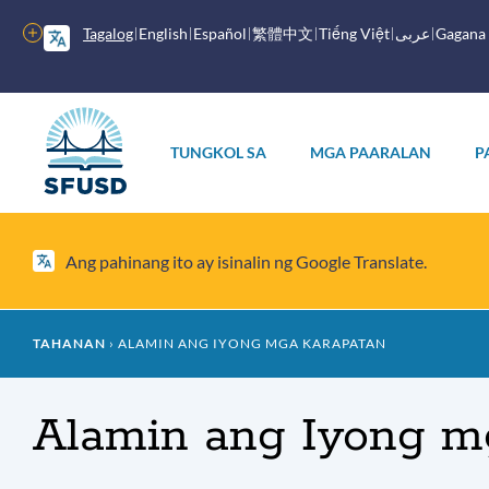
Laktawan
ang
Higit
Tagalog
English
Español
繁體中文
Tiếng Việt
عربى
Gagana
pangunahing
pang
nilalaman
mga
opsyon
Pangunahing
menu
TUNGKOL SA
MGA PAARALAN
P
Ang pahinang ito ay isinalin ng Google Translate.
Mumo
TAHANAN
ALAMIN ANG IYONG MGA KARAPATAN
ng
Alamin ang Iyong m
tinapay