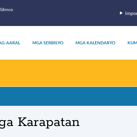
 Sāmoa
Impor
AG-AARAL
MGA SERBISYO
MGA KALENDARYO
KUM
ga Karapatan