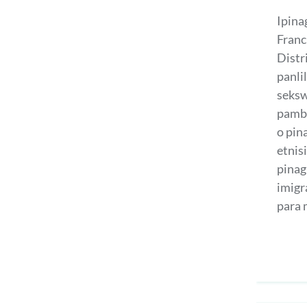
Ipina
Franc
Distr
panli
sekswa
pambu
o pin
etnis
pinag
imigra
para 