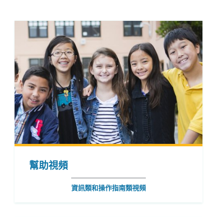
到
此
部
分
幫助視頻
資訊類和操作指南類視頻