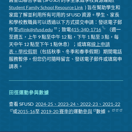
Student Family School Resource Link
) 旨在幫助學生和
家庭了解並利用所有可用的 SFUSD 資源。學生、家長
和學校教職員可以透過以下方式提交申請：發送電子郵
件至
sflink@sfusd.edu
；致電
415-340-1716
（週一
至週五，上午 9 點至中午 12 點，下午 1 點至 3 點，每
天中午 12 點至下午 1 點休息）；或填寫
線上申請
表。
學校假期
（包括秋季、冬季和春季假期）期間電話
服務暫停
。但您仍可隨時留言、發送電子郵件或填寫申
請表。
田徑運動參與數據
查看 SFUSD
2024-25、2023-24、2022-23、2021-22
或
2015-16
至
2019-20 賽季
的
運動
參與
數據
。