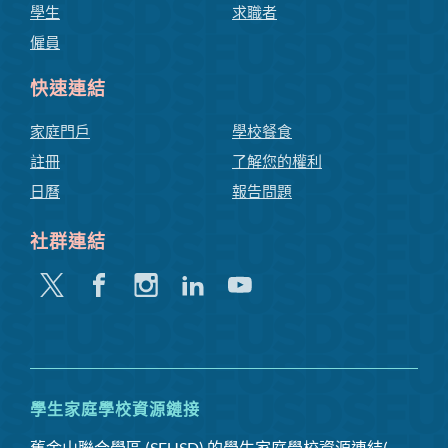
學生
求職者
僱員
快速連結
家庭門戶
學校餐食
註冊
了解您的權利
日曆
報告問題
社群連結
嘰
Facebook
Instagram
領
Youtube
嘰
英
喳
喳
學生家庭學校資源鏈接
舊金山聯合學區 (SFUSD) 的學生家庭學校資源連結(