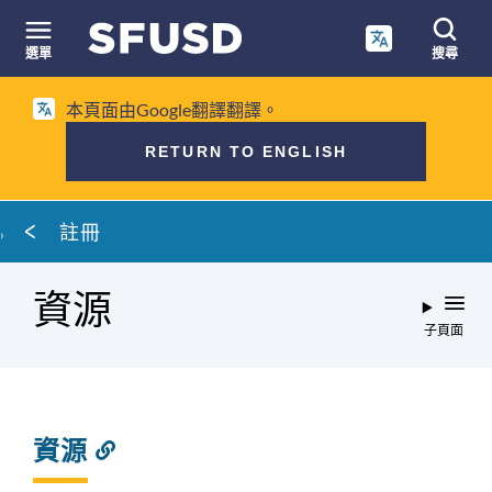
跳
至
選單
搜尋
內
網
容
本頁面由Google翻譯翻譯。
站
搜
RETURN TO ENGLISH
尋
麵
註冊
包
屑
資源
子頁面
資源
連
結