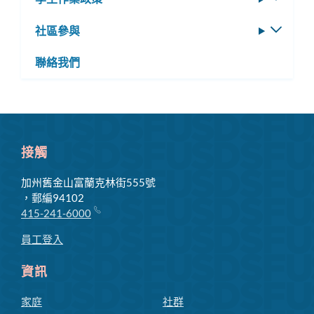
換
社區參與
切
子
換
選
聯絡我們
子
單
選
單
接觸
加州舊金山富蘭克林街555號
，郵編94102
415-241-6000
員工登入
資訊
家庭
社群