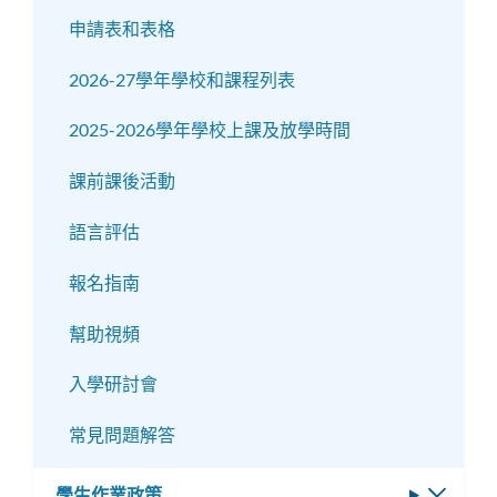
選
子
申請表和表格
單
選
2026-27學年學校和課程列表
單
2025-2026學年學校上課及放學時間
課前課後活動
語言評估
報名指南
幫助視頻
入學研討會
常見問題解答
學生作業政策
切