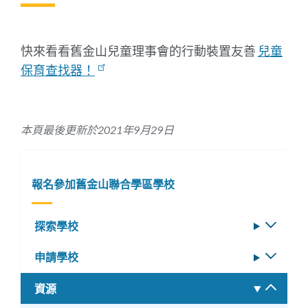
結
到
此
部
快來看看舊金山兒童理事會的行動裝置友善
兒童
分
保育查找器！
本頁最後更新於2021年9月29日
報名參加舊金山聯合學區學校
探索學校
切
換
申請學校
切
子
換
選
資源
切
子
單
換