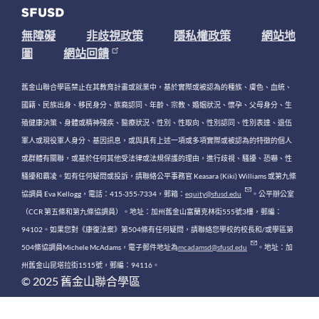
無障礙
非歧視政策
隱私權政策
網站地
圖
網站回饋
舊金山聯合學區禁止在其教育計畫或就業中，基於實際或被認為的種族、膚色、血統、
國籍、民族出身、移民身分、族裔認同、年齡、宗教、婚姻狀況、懷孕、父母身分、生
殖健康決策、身體或精神殘疾、醫療狀況、性別、性取向、性別認同、性別表達、退伍
軍人或現役軍人身分、基因訊息，或與具有上述一項或多項實際或被認為的特徵的個人
或群體有關聯，或基於任何其他受法律或法規保護的理由，進行歧視、騷擾、恐嚇、性
騷擾和霸凌。如有任何疑問或投訴，請聯絡公平事務官 Keasara (Kiki) Williams 或第九條
協調員 Eva Kellogg，電話：415-355-7334，郵箱：
equity@sfusd.edu
。公平辦公室
（CCR 第五條和第九條協調員）。地址：加州舊金山富蘭克林街555號3樓，郵編：
94102。如果您對《康復法案》第504條有任何疑問，請聯絡您學校的校長和/或學區第
504條協調員Michele McAdams，電子郵件地址為
mcadamsd@sfusd.edu
。地址：加
州舊金山昆塔拉街1515號，郵編：94116。
© 2025 舊金山聯合學區