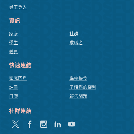
員工登入
資訊
家庭
社群
學生
求職者
僱員
快速連結
家庭門戶
學校餐食
註冊
了解您的權利
日曆
報告問題
社群連結
嘰
Facebook
Instagram
領
Youtube
嘰
英