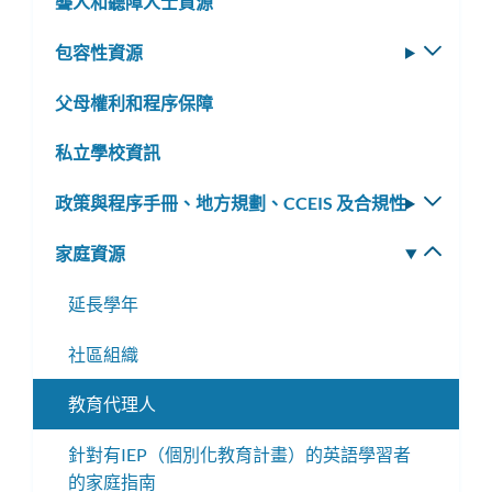
聾人和聽障人士資源
子
選
包容性資源
切
單
換
父母權利和程序保障
子
選
私立學校資訊
單
政策與程序手冊、地方規劃、CCEIS 及合規性
切
換
家庭資源
切
子
換
選
延長學年
子
單
選
社區組織
單
教育代理人
針對有IEP（個別化教育計畫）的英語學習者
的家庭指南