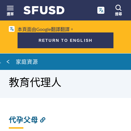
跳
至
選單
搜尋
內
網
容
本頁面由Google翻譯翻譯。
站
搜
RETURN TO ENGLISH
尋
麵
家庭資源
包
屑
教育代理人
代孕父母
連
結