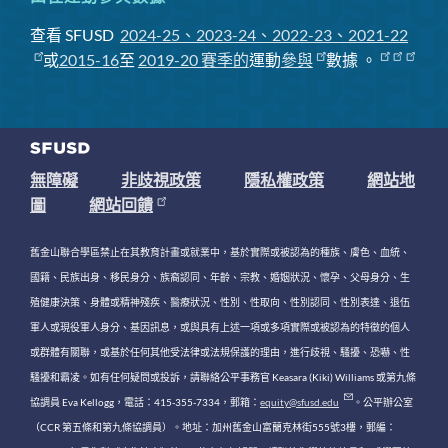
查看 SFUSD
2024-25、2023-24、2022-23、2021-22
或
2015-16
至
2019-20 賽季
的
運動
參與
數據
。
無障礙
非歧視政策
隱私權政策
網站地
圖
網站回饋
舊金山聯合學區禁止在其教育計畫或就業中，基於實際或被認為的種族、膚色、血統、
國籍、民族出身、移民身分、族裔認同、年齡、宗教、婚姻狀況、懷孕、父母身分、生
殖健康決策、身體或精神殘疾、醫療狀況、性別、性取向、性別認同、性別表達、退伍
軍人或現役軍人身分、基因訊息，或與具有上述一項或多項實際或被認為的特徵的個人
或群體有關聯，或基於任何其他受法律或法規保護的理由，進行歧視、騷擾、恐嚇、性
騷擾和霸凌。如有任何疑問或投訴，請聯絡公平事務官 Keasara (Kiki) Williams 或第九條
協調員 Eva Kellogg，電話：415-355-7334，郵箱：
equity@sfusd.edu
。公平辦公室
（CCR 第五條和第九條協調員）。地址：加州舊金山富蘭克林街555號3樓，郵編：