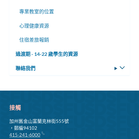
專業教室的位置
心理健康資源
住宿差旅報銷
過渡期 - 14-22 歲學生的資源
聯絡我們
切
換
子
選
單
接觸
加州舊金山富蘭克林街555號
，郵編94102
415-241-6000