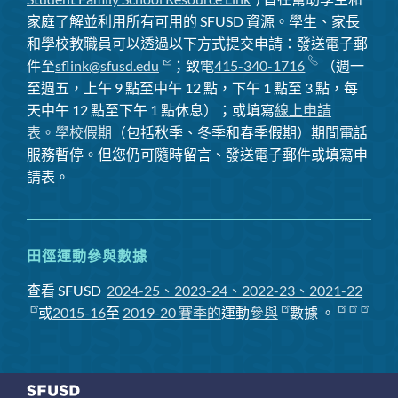
家庭了解並利用所有可用的 SFUSD 資源。學生、家長
和學校教職員可以透過以下方式提交申請：發送電子郵
件至
sflink@sfusd.edu
；致電
415-340-1716
（週一
至週五，上午 9 點至中午 12 點，下午 1 點至 3 點，每
天中午 12 點至下午 1 點休息）；或填寫
線上申請
表。
學校假期
（包括秋季、冬季和春季假期）期間電話
服務暫停
。但您仍可隨時留言、發送電子郵件或填寫申
請表。
田徑運動參與數據
查看 SFUSD
2024-25、2023-24、2022-23、2021-22
或
2015-16
至
2019-20 賽季
的
運動
參與
數據
。