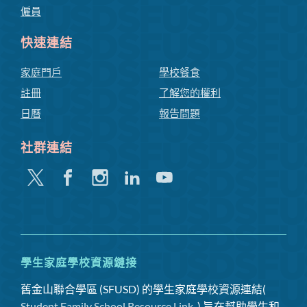
僱員
快速連結
家庭門戶
學校餐食
註冊
了解您的權利
日曆
報告問題
社群連結
嘰
Facebook
Instagram
領
Youtube
嘰
英
喳
喳
學生家庭學校資源鏈接
舊金山聯合學區 (SFUSD) 的學生家庭學校資源連結(
Student Family School Resource Link
) 旨在幫助學生和