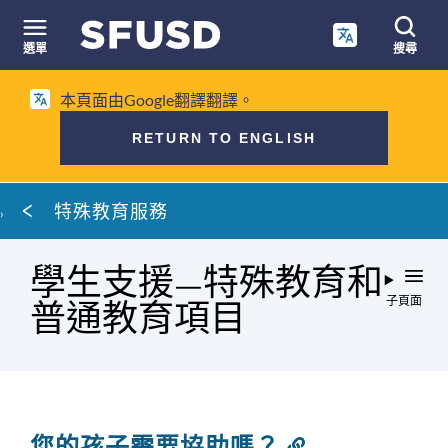
跳
至
選單
搜尋
內
網
容
本頁面由Google翻譯翻譯。
站
搜
RETURN TO ENGLISH
尋
麵
特殊教育服務
包
屑
學生支援—特殊教育和
子頁面
普通教育項目
您的孩子需要協助嗎？
連