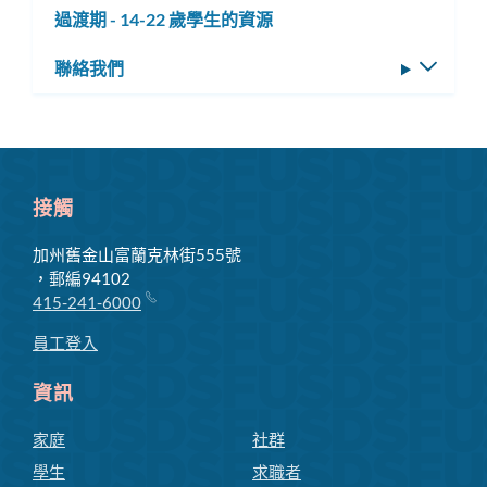
選
過渡期 - 14-22 歲學生的資源
子
單
選
聯絡我們
切
單
換
子
選
單
接觸
加州舊金山富蘭克林街555號
，郵編94102
415-241-6000
員工登入
資訊
家庭
社群
學生
求職者