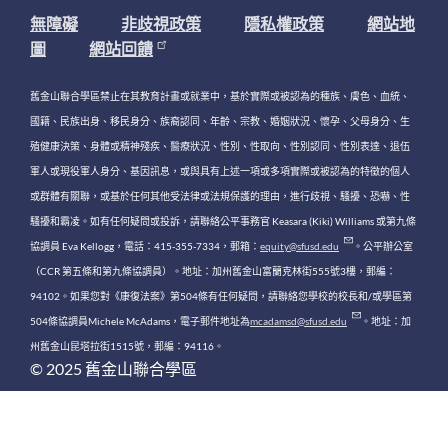
無障礙
非歧視政策
隱私權政策
網站地
圖
網站回饋
舊金山聯合學區禁止在其教育計畫或就業中，基於實際或被認為的種族、膚色、血統、
國籍、民族出身、移民身分、族裔認同、年齡、宗教、婚姻狀況、懷孕、父母身分、生
殖健康決策、身體或精神殘疾、醫療狀況、性別、性取向、性別認同、性別表達、退伍
軍人或現役軍人身分、基因訊息，或與具有上述一項或多項實際或被認為的特徵的個人
或群體有關聯，或基於任何其他受法律或法規保護的理由，進行歧視、騷擾、恐嚇、性
騷擾和霸凌。如有任何疑問或投訴，請聯絡公平事務官 Keasara (Kiki) Williams 或第九條
協調員 Eva Kellogg，電話：415-355-7334，郵箱：
equity@sfusd.edu
。公平辦公室
（CCR 第五條和第九條協調員）。地址：加州舊金山富蘭克林街555號3樓，郵編：
94102。如果您對《康復法案》第504條有任何疑問，請聯絡您學校的校長和/或學區第
504條協調員Michele McAdams，電子郵件地址為
mcadamsd@sfusd.edu
。地址：加
州舊金山昆塔拉街1515號，郵編：94116。
© 2025 舊金山聯合學區