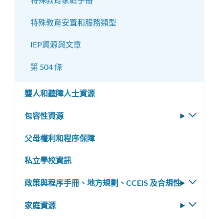
特殊教育安置和服務類型
IEP資源與文章
第 504 條
聾人和聽障人士資源
包容性資源
切
換
父母權利和程序保障
子
選
私立學校資訊
單
政策與程序手冊、地方規劃、CCEIS 及合規性
切
換
家庭資源
切
子
換