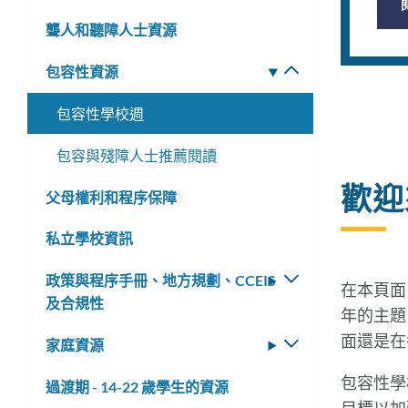
連
換
聾人和聽障人士資源
子
結
選
到
包容性資源
切
單
換
此
包容性學校週
子
部
選
包容與殘障人士推薦閱讀
分
單
歡迎
父母權利和程序保障
私立學校資訊
政策與程序手冊、地方規劃、CCEIS
切
在本頁面
及合規性
換
年的主題
子
面還是在
家庭資源
切
選
換
單
包容性學
過渡期 - 14-22 歲學生的資源
子