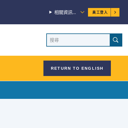
員
相關資訊…
員工登入
工
選
網
搜
單
尋
站
網
站
搜
RETURN TO ENGLISH
尋