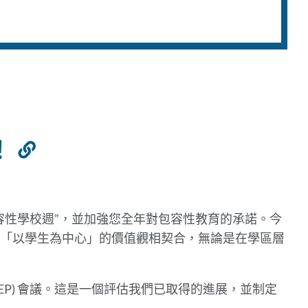
！
連
結
到
此
容性學校週”，並加強您全年對包容性教育的承諾。今
部
「以學生為中心」的價值觀相契合，無論是在學區層
分
EP) 會議。這是一個評估我們已取得的進展，並制定