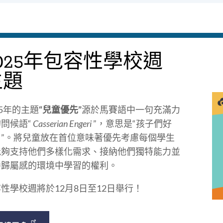
5
025年包容性學校週
主題
25年的主題
“兒童優先”
源於馬賽語中一句充滿力
問候語“
Casserian Engeri
”，意思是“孩子們好
？”。將兒童放在首位意味著優先考慮每個學生
能夠支持他們多樣化需求、接納他們獨特能力並
養歸屬感的環境中學習的權利。
性學校週將於12月8日至12日舉行！