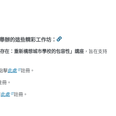
舉辦的這些精彩工作坊：
連
結
存在：重新構想城市學校的包容性」講座
，旨在支持
到
此
部
點擊
此處
註冊。
分
註冊
。
擊
此處
註冊。