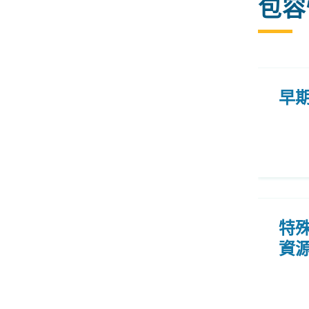
包容
早
特
資