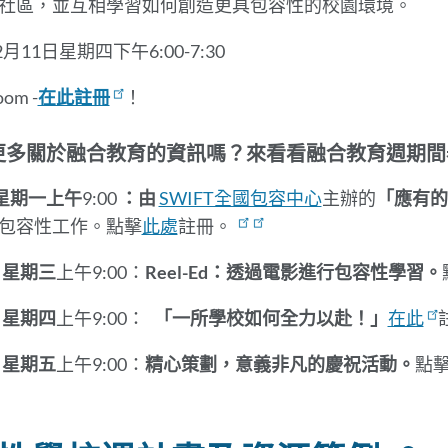
社區，並互相學習如何創造更具包容性的校園環境。
2月11日星期四下午6:00-7:30
om -
在此註冊
！
更多關於融合教育的資訊嗎？來看看融合教育週期間
日星期一上午
9:00
：由
SWIFT全國包容中心
主辦的
「應有的
包容性工作。點擊
此處
註冊。
日星期三
上午9:00：
Reel-Ed：透過電影進行包容性學習。
日星期四
上午9:00：
「一所學校如何全力以赴！」
在此
日星期五
上午9:00：
精心策劃，意義非凡的慶祝活動。
點