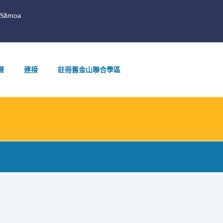
 Sāmoa
曆
連接
註冊舊金山聯合學區