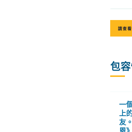
請查看
包容
一
上
友
恩