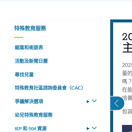
202
特殊教育服務
2
年
包
縮寫和術語表
容
活動及新聞日曆
20
性
量的
尋找兒童
嗎
學
特殊教育社區諮詢委員會（CAC）
在
校
培
爭議解決選項
切
換
週
包容
幼兒特殊教育服務
子
選
IEP 和 504 資源
切
單