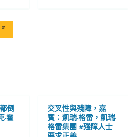
都倒
交叉性與殘障，嘉
克·霍
賓：凱瑞·格雷，凱瑞·
格雷集團 #殘障人士
要求正義