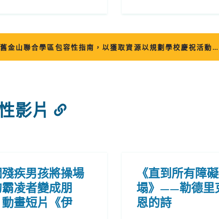
舊金山聯合學區包容性指南，以獲取資源以規劃學校慶祝活動…
性影片
連
結
到
此
部
個殘疾男孩將操場
《直到所有障礙
的霸凌者變成朋
塌》——勒德里
分
。動畫短片《伊
恩的詩
》