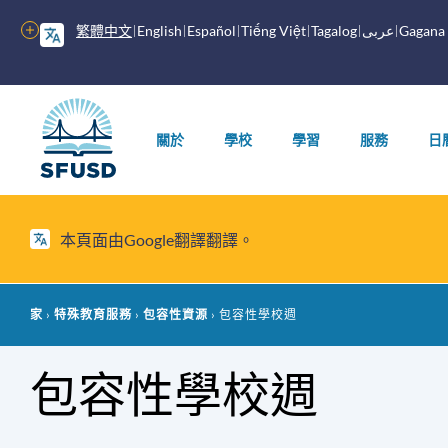
跳
繁體中文
English
Español
Tiếng Việt
Tagalog
عربى
Gagana
更
至
多
內
選
容
主
項
選
關於
學校
學習
服務
日
單
本頁面由Google翻譯翻譯。
麵
家
特殊教育服務
包容性資源
包容性學校週
包
包容性學校週
屑