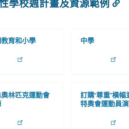
性學校週計畫及資源範例
連
結
到
此
部
期教育和小學
中學
分
殊奧林匹克運動會
訂購“尊重”橫幅
源
特奧會運動員演