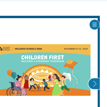
將
輪
播
圖
項
目
以
清
單
形
式
顯
示