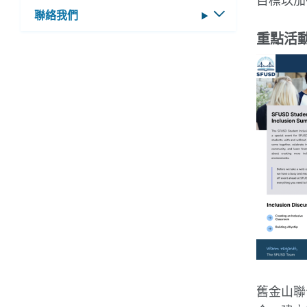
目標以加
選
聯絡我們
切
單
換
重點活
子
選
單
舊金山聯