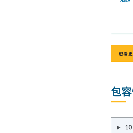
想看更
包容
1