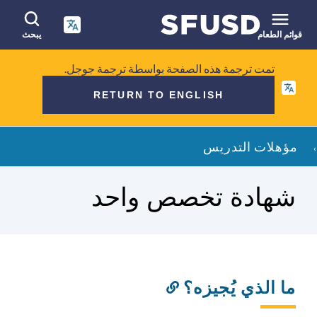
انتقل
إلى
المحتوى
قوائم الطعام
يبحث
الرئيسي
البحث
تمت ترجمة هذه الصفحة بواسطة ترجمة جوجل.
في
RETURN TO ENGLISH
الموقع
فتات
مؤهلات التدريس
الخبز
شهادة تخصص واحد
ما الذي يُجيزه؟
رابط
إلى