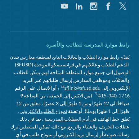
تغريد
فيسبوك
انستغرام
لينكد
يوتيوب
إن
رابط موارد المدرسة للطالب والأسرة
يُقدّم رابط موارد الطلاب والعائلات التابع لمنطقة مدارس
سان
الدعم للطلاب وعائلاتهم في
فرانسيسكو الموحدة (SFUSD)
الوصول إلى جميع موارد المنطقة المتاحة لهم. يمكن للطلاب
والعائلات وموظفي المدارس إرسال طلباتهم عبر البريد
الإلكتروني إلى
sflink@sfusd.edu
، أو الاتصال على الرقم
415-340-1716
(من الاثنين إلى الجمعة، من الساعة 9
صباحًا إلى 12 ظهرًا ومن 1 ظهرًا إلى 3 عصرًا، مغلق من 12
ظهرًا إلى 1 ظهرًا يوميًا)، أو تعبئة
نموذج الطلب الإلكتروني
.
يُغلق خط الهاتف في
أيام العطلات المدرسية
، بما في ذلك
عطلات الخريف والشتاء والربيع. مع ذلك، يُمكن للمتصلين ترك
رسالة صوتية أو إرسال بريد إلكتروني أو نموذج طلب في أي