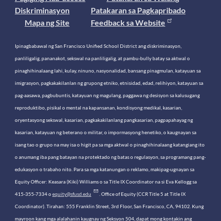
Diskriminasyon
Patakaran sa Pagkapribado
Mapa ng Site
Feedback sa Website
Ipinagbabawal ng San Francisco Unified School District ang diskriminasyon,
panliligalig, pananakot, sekswal na panliligalig, at pambu-bully batay sa aktwal o
pinaghihinalaang lahi, kulay, ninuno, nasyonalidad, bansang pinagmulan, katayuan sa
imigrasyon, pagkakakilanlan ng grupong etniko, etnisidad, edad, relihiyon, katayuan sa
pag-aasawa, pagbubuntis, katayuan ng magulang, paggawa ng desisyon sa kalusugang
reproduktibo, pisikal o mental na kapansanan, kondisyong medikal, kasarian,
oryentasyong sekswal, kasarian, pagkakakilanlang pangkasarian, pagpapahayag ng
kasarian, katayuan ng beterano o militar, o impormasyong henetiko, o kaugnayan sa
isang tao o grupo na may isa o higit pa sa mga aktwal o pinaghihinalaang katangiang ito
o anumang iba pang batayan na protektado ng batas o regulasyon, sa programang pang-
edukasyon o trabaho nito. Para sa mga katanungan o reklamo, makipag-ugnayan sa
Equity Officer: Keasara (Kiki) Williams o sa Title IX Coordinator na si Eva Kellogg sa
415-355-7334 o
equity@sfusd.edu
. Office of Equity (CCR Title 5 at Title IX
Coordinator). Tirahan: 555 Franklin Street, 3rd Floor, San Francisco, CA, 94102. Kung
mayroon kang mga alalahanin kaugnay ng Seksyon 504, dapat mong kontakin ang