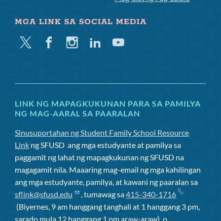
MGA LINK SA SOCIAL MEDIA
Twitter
Facebook
Instagram
Linkedin
Youtube
LINK NG MAPAGKUKUNAN PARA SA PAMILYA
NG MAG-AARAL SA PAARALAN
Sinusuportahan ng Student Family School Resource
Link
ng SFUSD
ang mga estudyante at pamilya sa
paggamit ng lahat ng mapagkukunan ng SFUSD na
magagamit nila. Maaaring mag-email ng mga kahilingan
ang mga estudyante, pamilya, at kawani ng paaralan sa
sflink@sfusd.edu
, tumawag sa
415-340-1716
(Biyernes, 9 am hanggang tanghali at 1 hanggang 3 pm,
sarado mula 12 hanggang 1 pm araw-araw), o