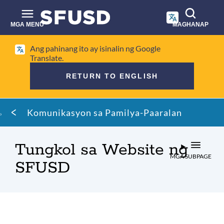
Laktawan
ang
pangunahing
MGA MENU
MAGHANAP
nilalaman
Paghahanap
Ang pahinang ito ay isinalin ng Google
sa
Translate.
site
RETURN TO ENGLISH
Mumo
Komunikasyon sa Pamilya-Paaralan
ng
tinapay
Tungkol sa Website ng
MGA SUBPAGE
SFUSD