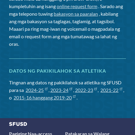
kumpletuhin ang isang
online request form
. Sarado ang
mga telepono tuwing
bakasyon sa paaralan
, kabilang
ang mga bakasyon sa taglagas, taglamig, at tagsibol.
Maaari pa ring mag-iwan ng voicemail o magpadala ng
email o request form ang mga tumatawag sa lahat ng
oras.
DATOS NG PAKIKILAHOK SA ATLETIKA
Tingnan ang datos ng pakikilahok sa atletika ng SFUSD
para sa
2024-25
,
2023-24
,
2022-23
,
2021-22
,
o
2015-16 hanggang 2019-20
.
Pagiging Naa-access
Patakaran sa Walang