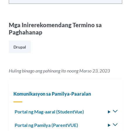
Mga Inirerekomendang Termino sa
Paghahanap
Drupal
Huling binago ang pahinang ito noong Marso 23, 2023
Komunikasyon sa Pamilya-Paaralan
Portal ng Mag-aaral (StudentVue)
I-
toggle
Portal ng Pamilya (ParentVUE)
I-
ang