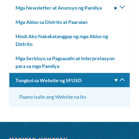
toggle
subm
Mga Newsletter at Anunsyo ng Pamilya
I-
ang
toggle
subm
Mga Abiso sa Distrito at Paaralan
ang
subm
Hindi Ako Nakakatanggap ng mga Abiso ng
Distrito
Mga Serbisyo sa Pagsasalin at Interpretasyon
para sa mga Pamilya
Tungkol sa Website ng SFUSD
I-
toggle
ang
Paano Isalin ang Website na Ito
subm