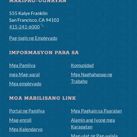
MAKIPAG-UGNAYAN
555 Kalye Franklin
San Francisco, CA 94102
415-241-6000
Pag-login ng Empleyado
IMPORMASYON PARA SA
Mga Pamilya
Komunidad
mga Mag-aaral
Mga Naghahanap ng
Trabaho
Mga empleyado
MGA MABILISANG LINK
Portal ng Pamilya
Mga Pagkain sa Paaralan
Mag-enroll
Alamin ang Iyong mga
Karapatan
Mga Kalendaryo
Mag-ulat ng Pag-aalala