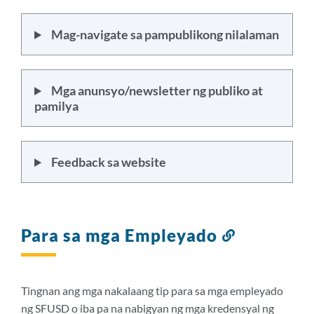
Mag-navigate sa pampublikong nilalaman
Mga anunsyo/newsletter ng publiko at
pamilya
Feedback sa website
Para sa mga Empleyado
Link
sa
seksyong
ito
Tingnan ang mga nakalaang tip para sa mga empleyado
ng SFUSD o iba pa na nabigyan ng mga kredensyal ng