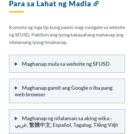
Para sa Lahat ng Madla
Link
sa
seksyong
ito
Kumuha ng mga tip kung paano mag-navigate sa website
ng SFUSD. Pabilisin ang iyong kakayahang mahanap ang
nilalamang iyong hinahanap.
Maghanap mula sa website ng SFUSD
Maghanap gamit ang Google o iba pang
web browser
Maghanap ng nilalaman sa aking wika -
عربي, 繁體中文, Español, Tagalog, Tiếng Việt