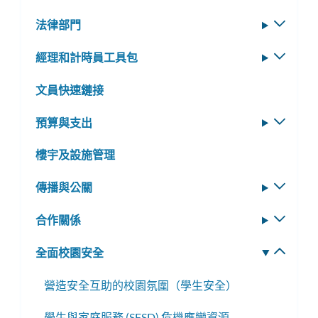
法律部門
切
換
經理和計時員工具包
切
子
換
選
文員快速鏈接
子
單
選
預算與支出
切
單
換
樓宇及設施管理
子
選
傳播與公關
切
單
換
合作關係
切
子
換
選
全面校園安全
切
子
單
換
選
營造安全互助的校園氛圍（學生安全）
子
單
選
學生與家庭服務 (SFSD) 危機應變資源