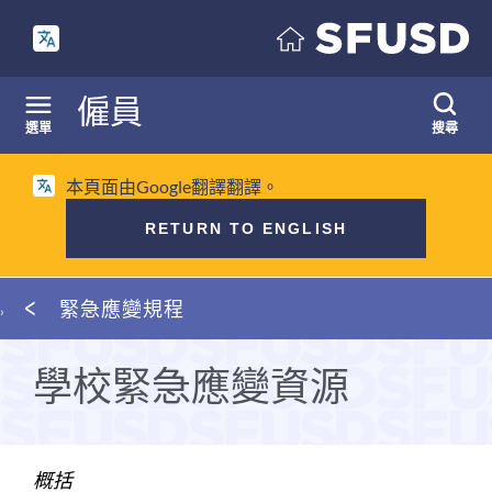
跳
至
內
容
僱員
選單
搜尋
本頁面由Google翻譯翻譯。
RETURN TO ENGLISH
麵
緊急應變規程
包
屑
學校緊急應變資源
概括