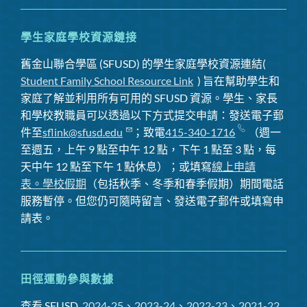
學生家庭學校資源鏈接
舊金山聯合學區 (SFUSD) 的學生家庭學校資源連結(
Student Family School Resource Link
) 旨在幫助學生和
家庭了解並利用所有可用的 SFUSD 資源。學生、家長
和學校教職員可以透過以下方式提交申請：發送電子郵
件至
sflink@sfusd.edu
；致電
415-340-1716
（週一
至週五，上午 9 點至中午 12 點，下午 1 點至 3 點，每
天中午 12 點至下午 1 點休息）；或填寫
線上申請
表。
學校假期
（包括秋季、冬季和春季假期）期間電話
服務暫停
。但您仍可隨時留言、發送電子郵件或填寫申
請表。
田徑運動參與數據
查看 SFUSD
2024-25、2023-24、2022-23、2021-22