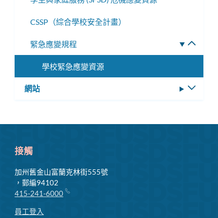
單
CSSP（綜合學校安全計畫）
緊急應變規程
切
換
學校緊急應變資源
子
選
網站
切
單
換
子
選
單
接觸
加州舊金山富蘭克林街555號
，郵編94102
415-241-6000
員工登入