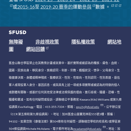
或
2015-16
至
2019-20 賽季
的
運動
參與
數據
。
無障礙
非歧視政策
隱私權政策
網站地
圖
網站回饋
舊金山聯合學區禁止在其教育計畫或就業中，基於實際或被認為的種族、膚色、血統、
國籍、民族出身、移民身分、族裔認同、年齡、宗教、婚姻狀況、懷孕、父母身分、生
殖健康決策、身體或精神殘疾、醫療狀況、性別、性取向、性別認同、性別表達、退伍
軍人或現役軍人身分、基因訊息，或與具有上述一項或多項實際或被認為的特徵的個人
或群體有關聯，或基於任何其他受法律或法規保護的理由，進行歧視、騷擾、恐嚇、性
騷擾和霸凌。如有任何疑問或投訴，請聯絡公平事務官 Keasara (Kiki) Williams 或第九條
協調員 Eva Kellogg，電話：415-355-7334，郵箱：
equity@sfusd.edu
。公平辦公室
（CCR 第五條和第九條協調員）。地址：加州舊金山富蘭克林街555號3樓，郵編：
94102。如果您對《康復法案》第504條有任何疑問，請聯絡您學校的校長和/或學區第
504條協調員Michele McAdams，電子郵件地址為
mcadamsd@sfusd.edu
。地址：加