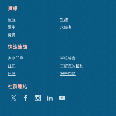
資訊
家庭
社群
學生
求職者
僱員
快速連結
家庭門戶
學校餐食
註冊
了解您的權利
日曆
報告問題
社群連結
嘰
Facebook
Instagram
領
Youtube
嘰
英
喳
喳