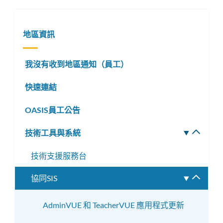
地區資訊
我沒有收到地區通知（員工）
快速連結
OASIS員工公告
技術工具與系統
切
換
技術支援服務台
子
選
協同SIS
切
單
換
子
AdminVUE 和 TeacherVUE 應用程式更新
選