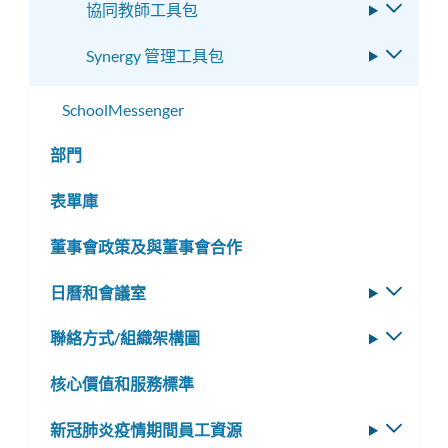
協同教師工具包
切
單
換
Synergy 管理工具包
切
子
換
選
子
SchoolMessenger
單
選
部門
單
表單庫
董事會政策及與董事會合作
日曆和會議室
切
換
聯絡方式/組織架構圖
切
子
換
選
核心價值和服務標準
子
單
選
新冠肺炎疫情期間員工資源
切
單