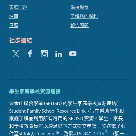
家庭門戶
學校餐食
註冊
了解您的權利
日曆
報告問題
社群連結
嘰
Facebook
Instagram
領
Youtube
嘰
英
喳
喳
學生家庭學校資源鏈接
舊金山聯合學區 (SFUSD) 的學生家庭學校資源連結(
Student Family School Resource Link
) 旨在幫助學生和
家庭了解並利用所有可用的 SFUSD 資源。學生、家長
和學校教職員可以透過以下方式提交申請：發送電子郵
件至
sflink@sfusd.edu
；致電
415-340-1716
（週一