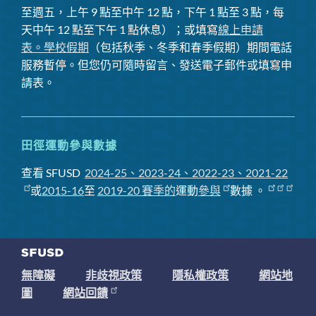
至週五，上午 9 點至中午 12 點，下午 1 點至 3 點，每
天中午 12 點至下午 1 點休息）；或填寫
線上申請
表。
學校假期
（包括秋季、冬季和春季假期）期間電話
服務暫停
。但您仍可隨時留言、發送電子郵件或填寫申
請表。
田徑運動參與數據
查看 SFUSD
2024-25、2023-24、2022-23、2021-22
或
2015-16
至
2019-20 賽季
的
運動
參與
數據
。
無障礙
非歧視政策
隱私權政策
網站地
圖
網站回饋