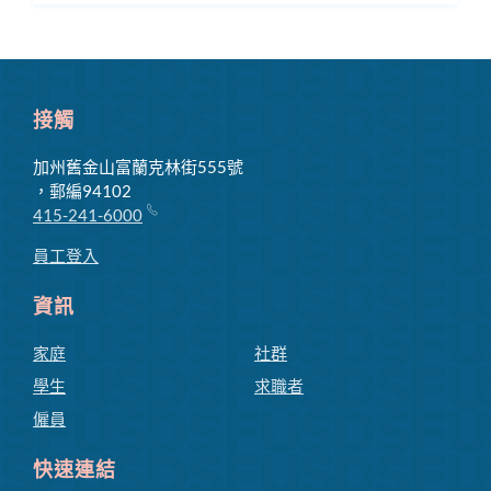
換
子
選
單
接觸
加州舊金山富蘭克林街555號
，郵編94102
415-241-6000
員工登入
資訊
家庭
社群
學生
求職者
僱員
快速連結