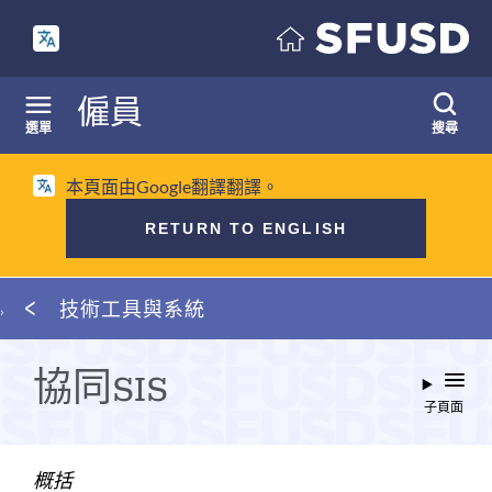
跳
至
內
容
僱員
選單
搜尋
本頁面由Google翻譯翻譯。
RETURN TO ENGLISH
麵
技術工具與系統
包
屑
協同SIS
子頁面
概括